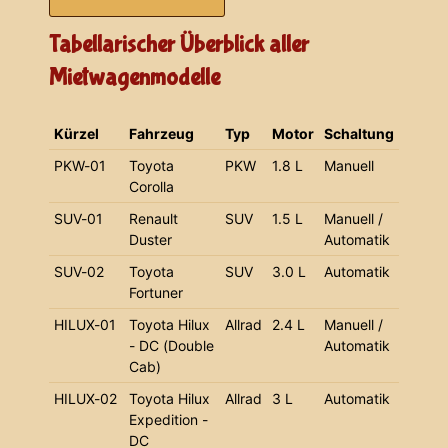
Tabellarischer Überblick aller
Mietwagenmodelle
Kürzel
Fahrzeug
Typ
Motor
Schaltung
PKW-01
Toyota
PKW
1.8 L
Manuell
Corolla
SUV-01
Renault
SUV
1.5 L
Manuell /
Duster
Automatik
SUV-02
Toyota
SUV
3.0 L
Automatik
Fortuner
HILUX-01
Toyota Hilux
Allrad
2.4 L
Manuell /
- DC (Double
Automatik
Cab)
HILUX-02
Toyota Hilux
Allrad
3 L
Automatik
Expedition -
DC