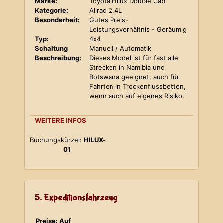
Marke:
Toyota Hilux Double Cab
Kategorie:
Allrad 2.4L
Besonderheit:
Gutes Preis-
Leistungsverhältnis - Geräumig
Typ:
4x4
Schaltung
Manuell / Automatik
Beschreibung:
Dieses Model ist für fast alle
Strecken in Namibia und
Botswana geeignet, auch für
Fahrten in Trockenflussbetten,
wenn auch auf eigenes Risiko.
WEITERE INFOS
Buchungskürzel:
HILUX-
01
5. Expeditionsfahrzeug
Preise: Auf