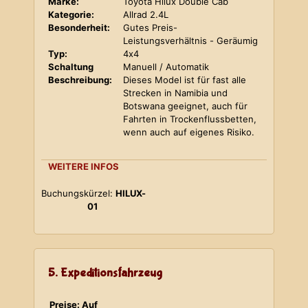
Marke:
Toyota Hilux Double Cab
Kategorie:
Allrad 2.4L
Besonderheit:
Gutes Preis-
Leistungsverhältnis - Geräumig
Typ:
4x4
Schaltung
Manuell / Automatik
Beschreibung:
Dieses Model ist für fast alle
Strecken in Namibia und
Botswana geeignet, auch für
Fahrten in Trockenflussbetten,
wenn auch auf eigenes Risiko.
WEITERE INFOS
Buchungskürzel:
HILUX-
01
5. Expeditionsfahrzeug
Preise: Auf