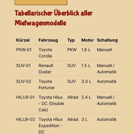
Tabellarischer Überblick aller
Mietwagenmodelle
Kürzel
Fahrzeug
Typ
Motor
Schaltung
PKW-01
Toyota
PKW
1.8 L
Manuell
Corolla
SUV-01
Renault
SUV
1.5 L
Manuell /
Duster
Automatik
SUV-02
Toyota
SUV
3.0 L
Automatik
Fortuner
HILUX-01
Toyota Hilux
Allrad
2.4 L
Manuell /
- DC (Double
Automatik
Cab)
HILUX-02
Toyota Hilux
Allrad
3 L
Automatik
Expedition -
DC