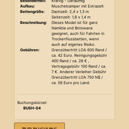
Besonderheit:
Kräftig - Geräumig
Aufbau:
Muschelcamper mit Extrazelt
Bettengröße:
Dachzelt: 2,4 x 1,3 m
Seitenzelt: 1,8 x 1,4 m
Beschreibung:
Dieses Model ist für ganz
Namibia und Botswana
geeignet, auch für Fahrten in
Trockenflussbetten, wenn
auch auf eigenes Risiko.
Gebühren:
Grenzübertritt LOA 600 Rand /
ca. 42 Euro. Reinigungsgebühr
400 Rand / ca. 28 € ,
Vertragsgebühr 100 Rand / ca.
7 €. Anderer Verleiher Gebühr
Grenzübertritt LOA 750 N$ /
ca. 56 Euro pro Land.
Buchungskürzel:
BUSH-04