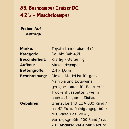
3B. Bushcamper Cruiser DC
4,2 L - Muschelcamper
Preise: Auf
Anfrage
Marke:
Toyota Landcruiser 4x4
Kategorie:
Double Cab 4,2L
Besonderheit:
Kräftig - Geräumig
Aufbau:
Muschelcamper
Bettengröße:
2,4 x 1,0 m
Beschreibung:
Dieses Model ist für ganz
Namibia und Botswana
geeignet, auch für Fahrten in
Trockenflussbetten, wenn
auch auf eigenes Risiko.
Gebühren:
Grenzübertritt LOA 600 Rand /
ca. 42 Euro. Reinigungsgebühr
400 Rand / ca. 28 € ,
Vertragsgebühr 100 Rand / ca.
7 €. Anderer Verleiher Gebühr