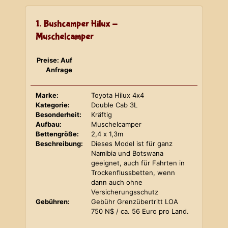
1. Bushcamper Hilux -
Muschelcamper
Preise: Auf
Anfrage
Marke:
Toyota Hilux 4x4
Kategorie:
Double Cab 3L
Besonderheit:
Kräftig
Aufbau:
Muschelcamper
Bettengröße:
2,4 x 1,3m
Beschreibung:
Dieses Model ist für ganz
Namibia und Botswana
geeignet, auch für Fahrten in
Trockenflussbetten, wenn
dann auch ohne
Versicherungsschutz
Gebühren:
Gebühr Grenzübertritt LOA
750 N$ / ca. 56 Euro pro Land.