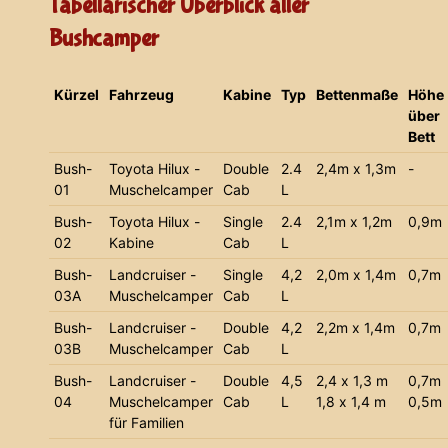
Tabellarischer Überblick aller
Bushcamper
Kürzel
Fahrzeug
Kabine
Typ
Bettenmaße
Höhe
über
Bett
Bush-
Toyota Hilux -
Double
2.4
2,4m x 1,3m
-
01
Muschelcamper
Cab
L
Bush-
Toyota Hilux -
Single
2.4
2,1m x 1,2m
0,9m
02
Kabine
Cab
L
Bush-
Landcruiser -
Single
4,2
2,0m x 1,4m
0,7m
03A
Muschelcamper
Cab
L
Bush-
Landcruiser -
Double
4,2
2,2m x 1,4m
0,7m
03B
Muschelcamper
Cab
L
Bush-
Landcruiser -
Double
4,5
2,4 x 1,3 m
0,7m
04
Muschelcamper
Cab
L
1,8 x 1,4 m
0,5m
für Familien