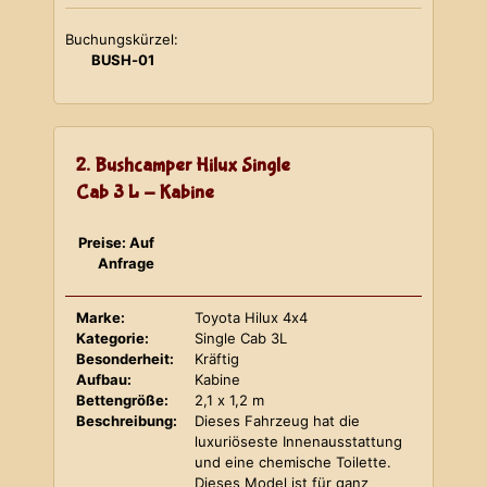
Buchungskürzel:
BUSH-01
2. Bushcamper Hilux Single
Cab 3 L - Kabine
Preise: Auf
Anfrage
Marke:
Toyota Hilux 4x4
Kategorie:
Single Cab 3L
Besonderheit:
Kräftig
Aufbau:
Kabine
Bettengröße:
2,1 x 1,2 m
Beschreibung:
Dieses Fahrzeug hat die
luxuriöseste Innenausstattung
und eine chemische Toilette.
Dieses Model ist für ganz