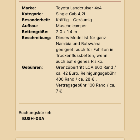
Marke:
Toyota Landcruiser 4x4
Kategorie:
Single Cab 4,2L
Besonderheit:
Kräftig - Geräumig
Aufbau:
Muschelcamper
Bettengröße:
2,0 x 1,4 m
Beschreibung:
Dieses Model ist für ganz
Namibia und Botswana
geeignet, auch für Fahrten in
Trockenflussbetten, wenn
auch auf eigenes Risiko.
Gebühren:
Grenzübertritt LOA 600 Rand /
ca. 42 Euro. Reinigungsgebühr
400 Rand / ca. 28 € ,
Vertragsgebühr 100 Rand / ca.
7 €
Buchungskürzel:
BUSH-03A