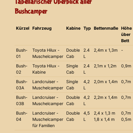
Tabellarischer Überblick aller
Bushcamper
Kürzel
Fahrzeug
Kabine
Typ
Bettenmaße
Höhe
über
Bett
Bush-
Toyota Hilux -
Double
2.4
2,4m x 1,3m
-
01
Muschelcamper
Cab
L
Bush-
Toyota Hilux -
Single
2.4
2,1m x 1,2m
0,9m
02
Kabine
Cab
L
Bush-
Landcruiser -
Single
4,2
2,0m x 1,4m
0,7m
03A
Muschelcamper
Cab
L
Bush-
Landcruiser -
Double
4,2
2,2m x 1,4m
0,7m
03B
Muschelcamper
Cab
L
Bush-
Landcruiser -
Double
4,5
2,4 x 1,3 m
0,7m
04
Muschelcamper
Cab
L
1,8 x 1,4 m
0,5m
für Familien