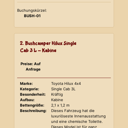
Buchungskürzel:
BUSH-01
2. Bushcamper Hilux Single
Cab 3 L - Kabine
Preise: Auf
Anfrage
Marke:
Toyota Hilux 4x4
Kategorie:
Single Cab 3L
Besonderheit:
Kräftig
Aufbau:
Kabine
Bettengröße:
2,1 x 1,2 m
Beschreibung:
Dieses Fahrzeug hat die
luxuriöseste Innenausstattung
und eine chemische Toilette.
Dieses Model ist für ganz