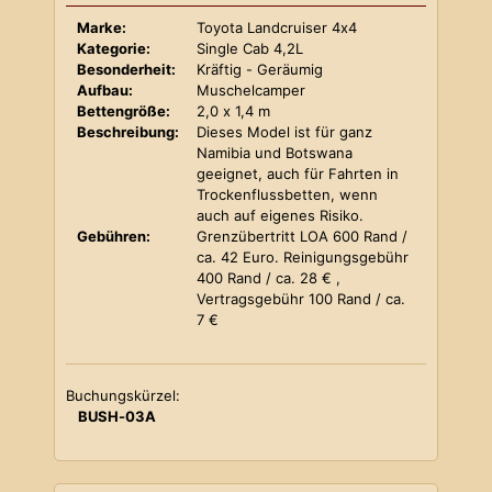
Marke:
Toyota Landcruiser 4x4
Kategorie:
Single Cab 4,2L
Besonderheit:
Kräftig - Geräumig
Aufbau:
Muschelcamper
Bettengröße:
2,0 x 1,4 m
Beschreibung:
Dieses Model ist für ganz
Namibia und Botswana
geeignet, auch für Fahrten in
Trockenflussbetten, wenn
auch auf eigenes Risiko.
Gebühren:
Grenzübertritt LOA 600 Rand /
ca. 42 Euro. Reinigungsgebühr
400 Rand / ca. 28 € ,
Vertragsgebühr 100 Rand / ca.
7 €
Buchungskürzel:
BUSH-03A