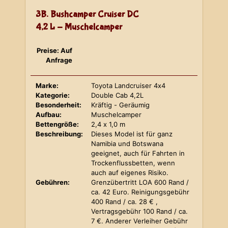
3B. Bushcamper Cruiser DC
4,2 L - Muschelcamper
Preise: Auf
Anfrage
Marke:
Toyota Landcruiser 4x4
Kategorie:
Double Cab 4,2L
Besonderheit:
Kräftig - Geräumig
Aufbau:
Muschelcamper
Bettengröße:
2,4 x 1,0 m
Beschreibung:
Dieses Model ist für ganz
Namibia und Botswana
geeignet, auch für Fahrten in
Trockenflussbetten, wenn
auch auf eigenes Risiko.
Gebühren:
Grenzübertritt LOA 600 Rand /
ca. 42 Euro. Reinigungsgebühr
400 Rand / ca. 28 € ,
Vertragsgebühr 100 Rand / ca.
7 €. Anderer Verleiher Gebühr