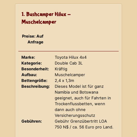
1. Bushcamper Hilux -
Muschelcamper
Preise: Auf
Anfrage
Marke:
Toyota Hilux 4x4
Kategorie:
Double Cab 3L
Besonderheit:
Kräftig
Aufbau:
Muschelcamper
Bettengröße:
2,4 x 1,3m
Beschreibung:
Dieses Model ist für ganz
Namibia und Botswana
geeignet, auch für Fahrten in
Trockenflussbetten, wenn
dann auch ohne
Versicherungsschutz
Gebühren:
Gebühr Grenzübertritt LOA
750 N$ / ca. 56 Euro pro Land.