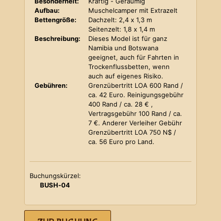
Besonderheit:
Kräftig - Geräumig
Aufbau:
Muschelcamper mit Extrazelt
Bettengröße:
Dachzelt: 2,4 x 1,3 m
Seitenzelt: 1,8 x 1,4 m
Beschreibung:
Dieses Model ist für ganz
Namibia und Botswana
geeignet, auch für Fahrten in
Trockenflussbetten, wenn
auch auf eigenes Risiko.
Gebühren:
Grenzübertritt LOA 600 Rand /
ca. 42 Euro. Reinigungsgebühr
400 Rand / ca. 28 € ,
Vertragsgebühr 100 Rand / ca.
7 €. Anderer Verleiher Gebühr
Grenzübertritt LOA 750 N$ /
ca. 56 Euro pro Land.
Buchungskürzel:
BUSH-04