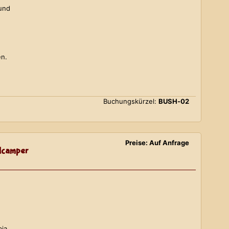
 und
en.
Buchungskürzel:
BUSH-02
Preise: Auf Anfrage
lcamper
bia