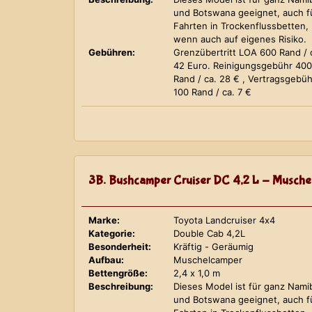
und Botswana geeignet, auch f
Fahrten in Trockenflussbetten,
wenn auch auf eigenes Risiko.
Gebühren:
Grenzübertritt LOA 600 Rand / 
42 Euro. Reinigungsgebühr 400
Rand / ca. 28 € , Vertragsgebüh
100 Rand / ca. 7 €
3B. Bushcamper Cruiser DC 4,2 L - Musche
Marke:
Toyota Landcruiser 4x4
Kategorie:
Double Cab 4,2L
Besonderheit:
Kräftig - Geräumig
Aufbau:
Muschelcamper
Bettengröße:
2,4 x 1,0 m
Beschreibung:
Dieses Model ist für ganz Nami
und Botswana geeignet, auch f