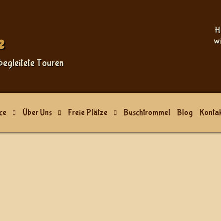
H
e
w
begleitete Touren
ce
Über Uns
Freie Plätze
Buschtrommel
Blog
Kontak