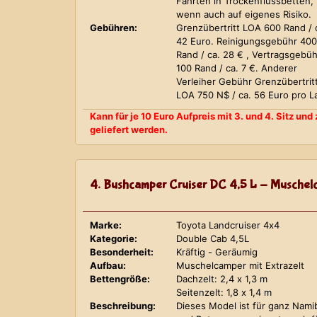
Fahrten in Trockenflussbetten,
wenn auch auf eigenes Risiko.
Gebühren:
Grenzübertritt LOA 600 Rand / 
42 Euro. Reinigungsgebühr 400
Rand / ca. 28 € , Vertragsgebüh
100 Rand / ca. 7 €. Anderer
Verleiher Gebühr Grenzübertrit
LOA 750 N$ / ca. 56 Euro pro L
Kann für je 10 Euro Aufpreis mit 3. und 4. Sitz un
geliefert werden.
4. Bushcamper Cruiser DC 4,5 L - Muschelc
Marke:
Toyota Landcruiser 4x4
Kategorie:
Double Cab 4,5L
Besonderheit:
Kräftig - Geräumig
Aufbau:
Muschelcamper mit Extrazelt
Bettengröße:
Dachzelt: 2,4 x 1,3 m
Seitenzelt: 1,8 x 1,4 m
Beschreibung:
Dieses Model ist für ganz Nami