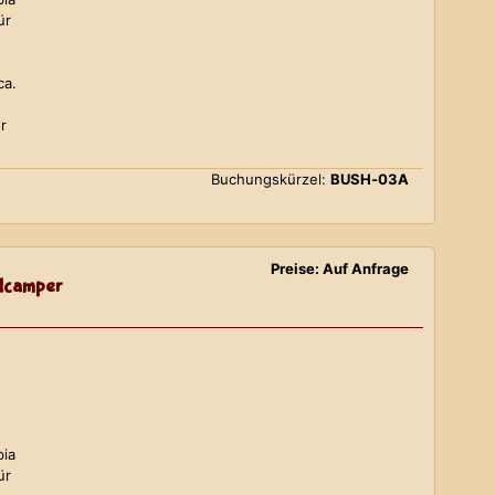
ür
ca.
r
Buchungskürzel:
BUSH-03A
Preise: Auf Anfrage
lcamper
bia
ür