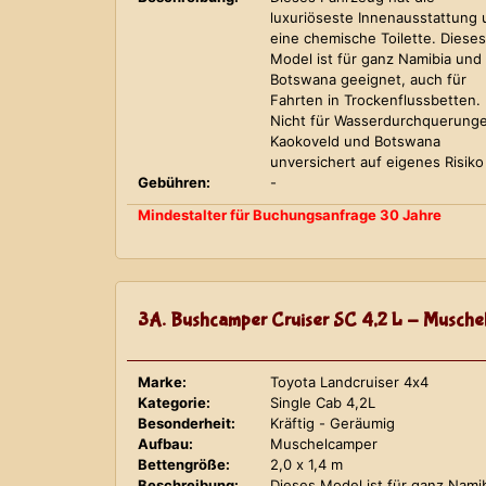
luxuriöseste Innenausstattung
eine chemische Toilette. Dieses
Model ist für ganz Namibia und
Botswana geeignet, auch für
Fahrten in Trockenflussbetten.
Nicht für Wasserdurchquerung
Kaokoveld und Botswana
unversichert auf eigenes Risiko
Gebühren:
-
Mindestalter für Buchungsanfrage 30 Jahre
3A. Bushcamper Cruiser SC 4,2 L - Musche
Marke:
Toyota Landcruiser 4x4
Kategorie:
Single Cab 4,2L
Besonderheit:
Kräftig - Geräumig
Aufbau:
Muschelcamper
Bettengröße:
2,0 x 1,4 m
Beschreibung:
Dieses Model ist für ganz Nami