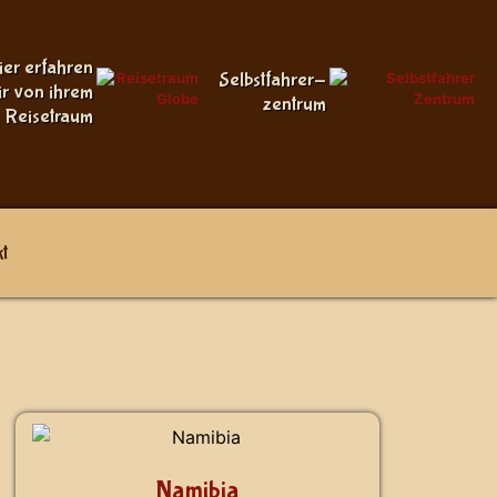
ier erfahren
Selbstfahrer-
ir von ihrem
zentrum
Reisetraum
t
Namibia