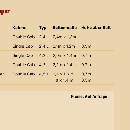
mper
Kabine
Typ
Bettenmaße
Höhe über Bett
Double Cab
2.4 L
2,4m x 1,3m
-
Single Cab
2.4 L
2,1m x 1,2m
0,9m
Single Cab
4,2 L
2,0m x 1,4m
0,7m
Double Cab
4,2 L
2,2m x 1,4m
0,7m
ien
Double Cab
4,5 L
2,4 x 1,3 m
0,7m
1,8 x 1,4 m
0,5m
Preise: Auf Anfrage