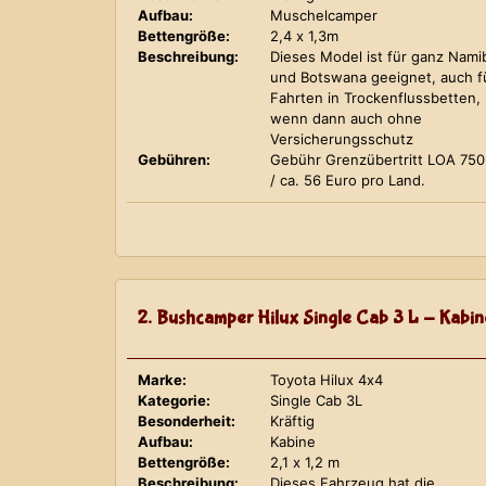
Aufbau:
Muschelcamper
Bettengröße:
2,4 x 1,3m
Beschreibung:
Dieses Model ist für ganz Nami
und Botswana geeignet, auch f
Fahrten in Trockenflussbetten,
wenn dann auch ohne
Versicherungsschutz
Gebühren:
Gebühr Grenzübertritt LOA 75
/ ca. 56 Euro pro Land.
2. Bushcamper Hilux Single Cab 3 L - Kabin
Marke:
Toyota Hilux 4x4
Kategorie:
Single Cab 3L
Besonderheit:
Kräftig
Aufbau:
Kabine
Bettengröße:
2,1 x 1,2 m
Beschreibung:
Dieses Fahrzeug hat die