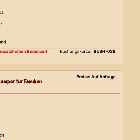
ca.
r
t
and.
d zusätzlichem Bodenzelt
Buchungskürzel:
BUSH-03B
Preise: Auf Anfrage
amper für Familien
bia