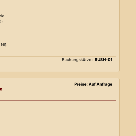
bia
ür
0 N$
Buchungskürzel:
BUSH-01
Preise: Auf Anfrage
e