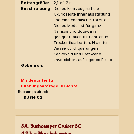
Bettengröße:
2,1 x 1,2 m
Beschreibung:
Dieses Fahrzeug hat die
luxuriöseste Innenausstattung
und eine chemische Toilette.
Dieses Model ist für ganz
Namibia und Botswana
geeignet, auch für Fahrten in
Trockenflussbetten. Nicht für
Wasserdurchquerungen.
Kaokoveld und Botswana
unversichert auf eigenes Risiko
Gebühren:
-
Mindestalter für
Buchungsanfrage 30 Jahre
Buchungskürzel:
BUSH-02
3A. Bushcamper Cruiser SC
4,2 L - Muschelcamper