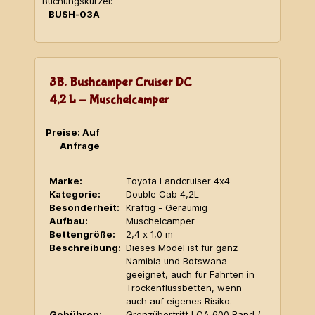
Buchungskürzel:
BUSH-03A
3B. Bushcamper Cruiser DC
4,2 L - Muschelcamper
Preise: Auf
Anfrage
Marke:
Toyota Landcruiser 4x4
Kategorie:
Double Cab 4,2L
Besonderheit:
Kräftig - Geräumig
Aufbau:
Muschelcamper
Bettengröße:
2,4 x 1,0 m
Beschreibung:
Dieses Model ist für ganz
Namibia und Botswana
geeignet, auch für Fahrten in
Trockenflussbetten, wenn
auch auf eigenes Risiko.
Gebühren:
Grenzübertritt LOA 600 Rand /