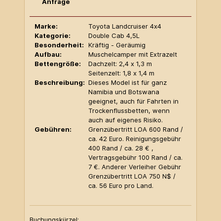
Anfrage
Marke:
Toyota Landcruiser 4x4
Kategorie:
Double Cab 4,5L
Besonderheit:
Kräftig - Geräumig
Aufbau:
Muschelcamper mit Extrazelt
Bettengröße:
Dachzelt: 2,4 x 1,3 m
Seitenzelt: 1,8 x 1,4 m
Beschreibung:
Dieses Model ist für ganz
Namibia und Botswana
geeignet, auch für Fahrten in
Trockenflussbetten, wenn
auch auf eigenes Risiko.
Gebühren:
Grenzübertritt LOA 600 Rand /
ca. 42 Euro. Reinigungsgebühr
400 Rand / ca. 28 € ,
Vertragsgebühr 100 Rand / ca.
7 €. Anderer Verleiher Gebühr
Grenzübertritt LOA 750 N$ /
ca. 56 Euro pro Land.
Buchungskürzel: