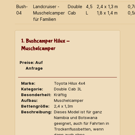
Bush-
Landcruiser -
Double
4,5
2,4 x 1,3 m
0,
04
Muschelcamper
Cab
L
1,8 x 1,4 m
0,
für Familien
1. Bushcamper Hilux -
Muschelcamper
Preise: Auf
Anfrage
Marke:
Toyota Hilux 4x4
Kategorie:
Double Cab 3L
Besonderheit:
Kräftig
Aufbau:
Muschelcamper
Bettengröße:
2,4 x 1,3m
Beschreibung:
Dieses Model ist für ganz
Namibia und Botswana
geeignet, auch für Fahrten in
Trockenflussbetten, wenn
dann auch ohne