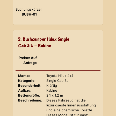
Buchungskürzel:
BUSH-01
2. Bushcamper Hilux Single
Cab 3 L - Kabine
Preise: Auf
Anfrage
Marke:
Toyota Hilux 4x4
Kategorie:
Single Cab 3L
Besonderheit:
Kräftig
Aufbau:
Kabine
Bettengröße:
2,1 x 1,2 m
Beschreibung:
Dieses Fahrzeug hat die
luxuriöseste Innenausstattung
und eine chemische Toilette.
Dieses Model ist für ganz