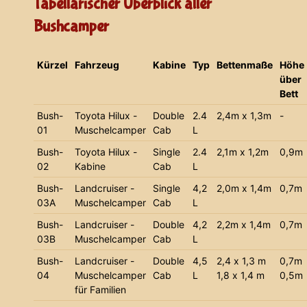
Tabellarischer Überblick aller
Bushcamper
Kürzel
Fahrzeug
Kabine
Typ
Bettenmaße
Höhe
über
Bett
Bush-
Toyota Hilux -
Double
2.4
2,4m x 1,3m
-
01
Muschelcamper
Cab
L
Bush-
Toyota Hilux -
Single
2.4
2,1m x 1,2m
0,9m
02
Kabine
Cab
L
Bush-
Landcruiser -
Single
4,2
2,0m x 1,4m
0,7m
03A
Muschelcamper
Cab
L
Bush-
Landcruiser -
Double
4,2
2,2m x 1,4m
0,7m
03B
Muschelcamper
Cab
L
Bush-
Landcruiser -
Double
4,5
2,4 x 1,3 m
0,7m
04
Muschelcamper
Cab
L
1,8 x 1,4 m
0,5m
für Familien