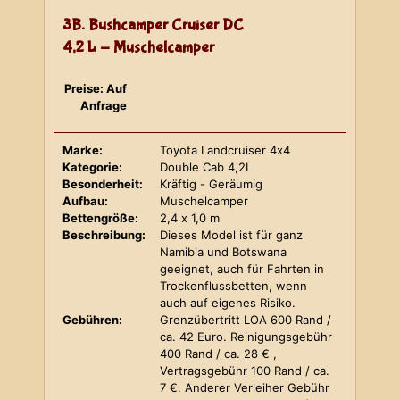
3B. Bushcamper Cruiser DC
4,2 L - Muschelcamper
Preise: Auf
Anfrage
Marke:
Toyota Landcruiser 4x4
Kategorie:
Double Cab 4,2L
Besonderheit:
Kräftig - Geräumig
Aufbau:
Muschelcamper
Bettengröße:
2,4 x 1,0 m
Beschreibung:
Dieses Model ist für ganz
Namibia und Botswana
geeignet, auch für Fahrten in
Trockenflussbetten, wenn
auch auf eigenes Risiko.
Gebühren:
Grenzübertritt LOA 600 Rand /
ca. 42 Euro. Reinigungsgebühr
400 Rand / ca. 28 € ,
Vertragsgebühr 100 Rand / ca.
7 €. Anderer Verleiher Gebühr