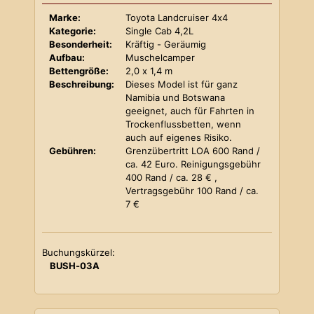
Marke:
Toyota Landcruiser 4x4
Kategorie:
Single Cab 4,2L
Besonderheit:
Kräftig - Geräumig
Aufbau:
Muschelcamper
Bettengröße:
2,0 x 1,4 m
Beschreibung:
Dieses Model ist für ganz
Namibia und Botswana
geeignet, auch für Fahrten in
Trockenflussbetten, wenn
auch auf eigenes Risiko.
Gebühren:
Grenzübertritt LOA 600 Rand /
ca. 42 Euro. Reinigungsgebühr
400 Rand / ca. 28 € ,
Vertragsgebühr 100 Rand / ca.
7 €
Buchungskürzel:
BUSH-03A