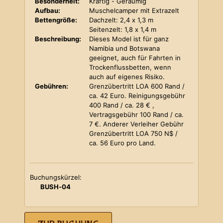
Besonderheit:
Kräftig - Geräumig
Aufbau:
Muschelcamper mit Extrazelt
Bettengröße:
Dachzelt: 2,4 x 1,3 m
Seitenzelt: 1,8 x 1,4 m
Beschreibung:
Dieses Model ist für ganz
Namibia und Botswana
geeignet, auch für Fahrten in
Trockenflussbetten, wenn
auch auf eigenes Risiko.
Gebühren:
Grenzübertritt LOA 600 Rand /
ca. 42 Euro. Reinigungsgebühr
400 Rand / ca. 28 € ,
Vertragsgebühr 100 Rand / ca.
7 €. Anderer Verleiher Gebühr
Grenzübertritt LOA 750 N$ /
ca. 56 Euro pro Land.
Buchungskürzel:
BUSH-04