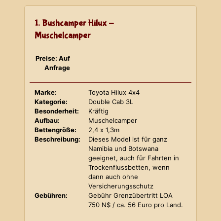
1. Bushcamper Hilux -
Muschelcamper
Preise: Auf
Anfrage
Marke:
Toyota Hilux 4x4
Kategorie:
Double Cab 3L
Besonderheit:
Kräftig
Aufbau:
Muschelcamper
Bettengröße:
2,4 x 1,3m
Beschreibung:
Dieses Model ist für ganz
Namibia und Botswana
geeignet, auch für Fahrten in
Trockenflussbetten, wenn
dann auch ohne
Versicherungsschutz
Gebühren:
Gebühr Grenzübertritt LOA
750 N$ / ca. 56 Euro pro Land.