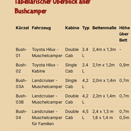
Tabellarischer Überblick aller
Bushcamper
Kürzel
Fahrzeug
Kabine
Typ
Bettenmaße
Höhe
über
Bett
Bush-
Toyota Hilux -
Double
2.4
2,4m x 1,3m
-
01
Muschelcamper
Cab
L
Bush-
Toyota Hilux -
Single
2.4
2,1m x 1,2m
0,9m
02
Kabine
Cab
L
Bush-
Landcruiser -
Single
4,2
2,0m x 1,4m
0,7m
03A
Muschelcamper
Cab
L
Bush-
Landcruiser -
Double
4,2
2,2m x 1,4m
0,7m
03B
Muschelcamper
Cab
L
Bush-
Landcruiser -
Double
4,5
2,4 x 1,3 m
0,7m
04
Muschelcamper
Cab
L
1,8 x 1,4 m
0,5m
für Familien