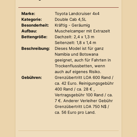
Marke:
Toyota Landcruiser 4x4
Kategorie:
Double Cab 4,5L
Besonderheit:
Kräftig - Geräumig
Aufbau:
Muschelcamper mit Extrazelt
Bettengröße:
Dachzelt: 2,4 x 1,3 m
Seitenzelt: 1,8 x 1,4 m
Beschreibung:
Dieses Model ist für ganz
Namibia und Botswana
geeignet, auch für Fahrten in
Trockenflussbetten, wenn
auch auf eigenes Risiko.
Gebühren:
Grenzübertritt LOA 600 Rand /
ca. 42 Euro. Reinigungsgebühr
400 Rand / ca. 28 € ,
Vertragsgebühr 100 Rand / ca.
7 €. Anderer Verleiher Gebühr
Grenzübertritt LOA 750 N$ /
ca. 56 Euro pro Land.