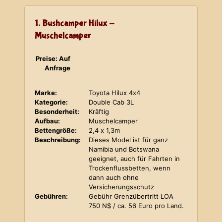
1. Bushcamper Hilux -
Muschelcamper
Preise: Auf
Anfrage
Marke:
Toyota Hilux 4x4
Kategorie:
Double Cab 3L
Besonderheit:
Kräftig
Aufbau:
Muschelcamper
Bettengröße:
2,4 x 1,3m
Beschreibung:
Dieses Model ist für ganz
Namibia und Botswana
geeignet, auch für Fahrten in
Trockenflussbetten, wenn
dann auch ohne
Versicherungsschutz
Gebühren:
Gebühr Grenzübertritt LOA
750 N$ / ca. 56 Euro pro Land.