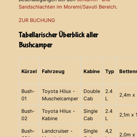
Sandschlachten im Moremi/Savuti Bereich
.
ZUR BUCHUNG
Tabellarischer Überblick aller
Bushcamper
Kürzel
Fahrzeug
Kabine
Typ
Bette
Bush-
Toyota Hilux -
Double
2.4
2,4m x 
01
Muschelcamper
Cab
L
Bush-
Toyota Hilux -
Single
2.4
2,1m x 
02
Kabine
Cab
L
Bush-
Landcruiser -
Single
4,2
2,0m x 