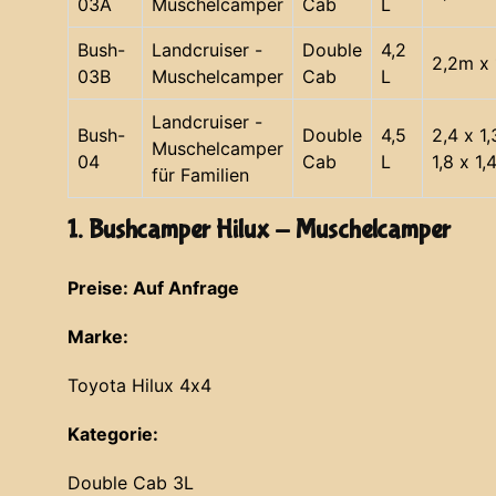
03A
Muschelcamper
Cab
L
Bush-
Landcruiser -
Double
4,2
2,2m x 
03B
Muschelcamper
Cab
L
Landcruiser -
Bush-
Double
4,5
2,4 x 1
Muschelcamper
04
Cab
L
1,8 x 1,
für Familien
1. Bushcamper Hilux - Muschelcamper
Preise: Auf Anfrage
Marke:
Toyota Hilux 4x4
Kategorie:
Double Cab 3L