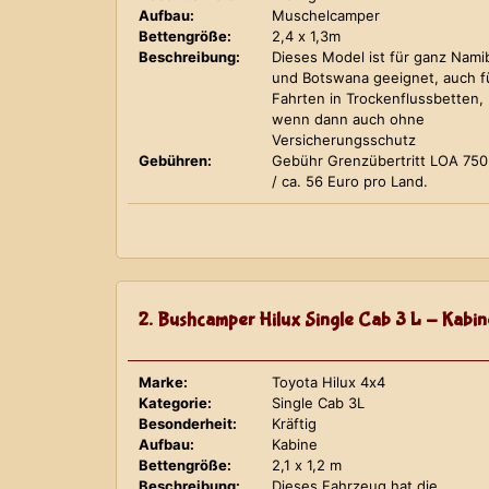
Aufbau:
Muschelcamper
Bettengröße:
2,4 x 1,3m
Beschreibung:
Dieses Model ist für ganz Nami
und Botswana geeignet, auch f
Fahrten in Trockenflussbetten,
wenn dann auch ohne
Versicherungsschutz
Gebühren:
Gebühr Grenzübertritt LOA 75
/ ca. 56 Euro pro Land.
2. Bushcamper Hilux Single Cab 3 L - Kabin
Marke:
Toyota Hilux 4x4
Kategorie:
Single Cab 3L
Besonderheit:
Kräftig
Aufbau:
Kabine
Bettengröße:
2,1 x 1,2 m
Beschreibung:
Dieses Fahrzeug hat die