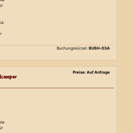
ür
ca.
r
Buchungskürzel:
BUSH-03A
Preise: Auf Anfrage
lcamper
bia
ür