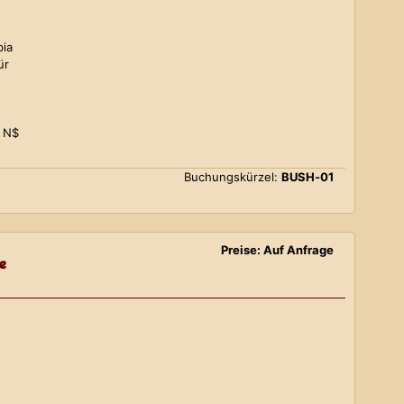
bia
ür
0 N$
Buchungskürzel:
BUSH-01
Preise: Auf Anfrage
e