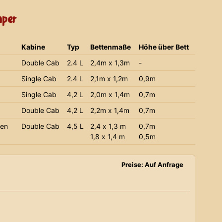
mper
Kabine
Typ
Bettenmaße
Höhe über Bett
Double Cab
2.4 L
2,4m x 1,3m
-
Single Cab
2.4 L
2,1m x 1,2m
0,9m
Single Cab
4,2 L
2,0m x 1,4m
0,7m
Double Cab
4,2 L
2,2m x 1,4m
0,7m
ien
Double Cab
4,5 L
2,4 x 1,3 m
0,7m
1,8 x 1,4 m
0,5m
Preise: Auf Anfrage