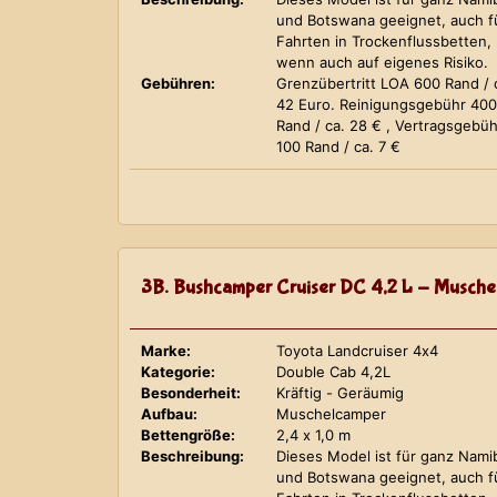
und Botswana geeignet, auch f
Fahrten in Trockenflussbetten,
wenn auch auf eigenes Risiko.
Gebühren:
Grenzübertritt LOA 600 Rand / 
42 Euro. Reinigungsgebühr 400
Rand / ca. 28 € , Vertragsgebüh
100 Rand / ca. 7 €
3B. Bushcamper Cruiser DC 4,2 L - Musche
Marke:
Toyota Landcruiser 4x4
Kategorie:
Double Cab 4,2L
Besonderheit:
Kräftig - Geräumig
Aufbau:
Muschelcamper
Bettengröße:
2,4 x 1,0 m
Beschreibung:
Dieses Model ist für ganz Nami
und Botswana geeignet, auch f