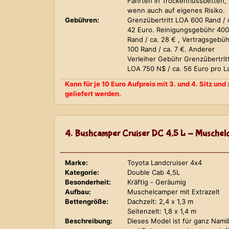
Fahrten in Trockenflussbetten,
wenn auch auf eigenes Risiko.
Gebühren:
Grenzübertritt LOA 600 Rand / 
42 Euro. Reinigungsgebühr 400
Rand / ca. 28 € , Vertragsgebüh
100 Rand / ca. 7 €. Anderer
Verleiher Gebühr Grenzübertrit
LOA 750 N$ / ca. 56 Euro pro L
Kann für je 10 Euro Aufpreis mit 3. und 4. Sitz un
geliefert werden.
4. Bushcamper Cruiser DC 4,5 L - Muschelc
Marke:
Toyota Landcruiser 4x4
Kategorie:
Double Cab 4,5L
Besonderheit:
Kräftig - Geräumig
Aufbau:
Muschelcamper mit Extrazelt
Bettengröße:
Dachzelt: 2,4 x 1,3 m
Seitenzelt: 1,8 x 1,4 m
Beschreibung:
Dieses Model ist für ganz Nami