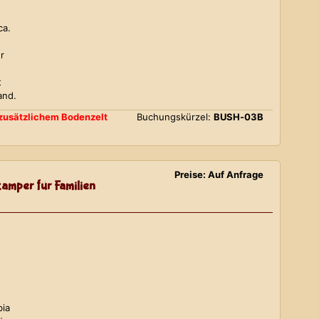
ca.
r
t
and.
d zusätzlichem Bodenzelt
Buchungskürzel:
BUSH-03B
Preise: Auf Anfrage
amper für Familien
bia