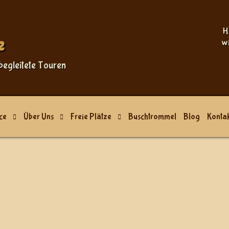
H
e
w
begleitete Touren
ce
Über Uns
Freie Plätze
Buschtrommel
Blog
Kontak