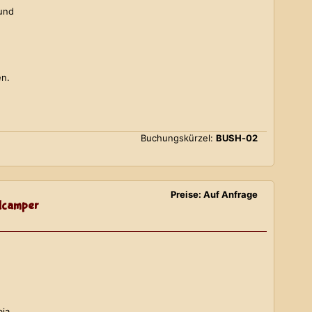
 und
en.
Buchungskürzel:
BUSH-02
Preise: Auf Anfrage
lcamper
bia