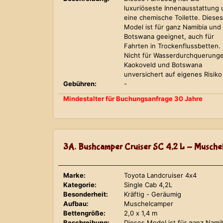
luxuriöseste Innenausstattung
eine chemische Toilette. Dieses
Model ist für ganz Namibia und
Botswana geeignet, auch für
Fahrten in Trockenflussbetten.
Nicht für Wasserdurchquerung
Kaokoveld und Botswana
unversichert auf eigenes Risiko
Gebühren:
-
Mindestalter für Buchungsanfrage 30 Jahre
3A. Bushcamper Cruiser SC 4,2 L - Musche
Marke:
Toyota Landcruiser 4x4
Kategorie:
Single Cab 4,2L
Besonderheit:
Kräftig - Geräumig
Aufbau:
Muschelcamper
Bettengröße:
2,0 x 1,4 m
Beschreibung:
Dieses Model ist für ganz Nami