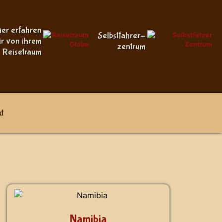
ier erfahren
Selbstfahrer-
ir von ihrem
zentrum
Reisetraum
t
Namibia