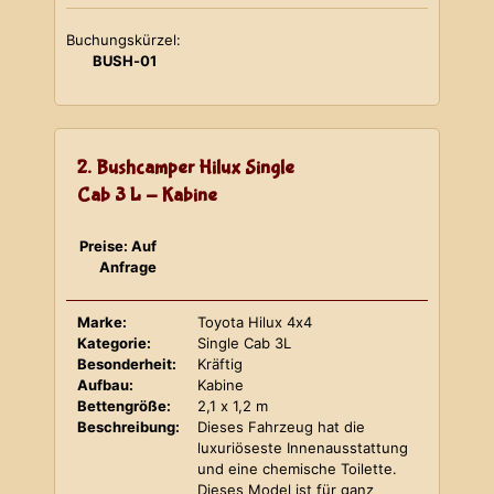
Buchungskürzel:
BUSH-01
2. Bushcamper Hilux Single
Cab 3 L - Kabine
Preise: Auf
Anfrage
Marke:
Toyota Hilux 4x4
Kategorie:
Single Cab 3L
Besonderheit:
Kräftig
Aufbau:
Kabine
Bettengröße:
2,1 x 1,2 m
Beschreibung:
Dieses Fahrzeug hat die
luxuriöseste Innenausstattung
und eine chemische Toilette.
Dieses Model ist für ganz