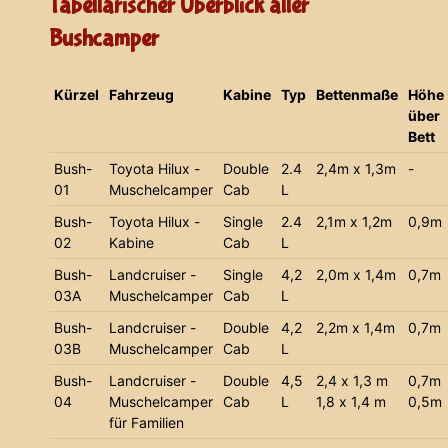
Tabellarischer Überblick aller
Bushcamper
Kürzel
Fahrzeug
Kabine
Typ
Bettenmaße
Höhe
über
Bett
Bush-
Toyota Hilux -
Double
2.4
2,4m x 1,3m
-
01
Muschelcamper
Cab
L
Bush-
Toyota Hilux -
Single
2.4
2,1m x 1,2m
0,9m
02
Kabine
Cab
L
Bush-
Landcruiser -
Single
4,2
2,0m x 1,4m
0,7m
03A
Muschelcamper
Cab
L
Bush-
Landcruiser -
Double
4,2
2,2m x 1,4m
0,7m
03B
Muschelcamper
Cab
L
Bush-
Landcruiser -
Double
4,5
2,4 x 1,3 m
0,7m
04
Muschelcamper
Cab
L
1,8 x 1,4 m
0,5m
für Familien