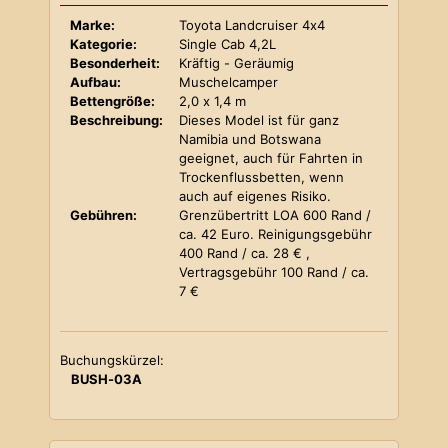
Marke:
Toyota Landcruiser 4x4
Kategorie:
Single Cab 4,2L
Besonderheit:
Kräftig - Geräumig
Aufbau:
Muschelcamper
Bettengröße:
2,0 x 1,4 m
Beschreibung:
Dieses Model ist für ganz
Namibia und Botswana
geeignet, auch für Fahrten in
Trockenflussbetten, wenn
auch auf eigenes Risiko.
Gebühren:
Grenzübertritt LOA 600 Rand /
ca. 42 Euro. Reinigungsgebühr
400 Rand / ca. 28 € ,
Vertragsgebühr 100 Rand / ca.
7 €
Buchungskürzel:
BUSH-03A