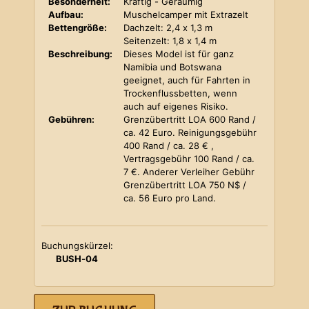
Besonderheit:
Kräftig - Geräumig
Aufbau:
Muschelcamper mit Extrazelt
Bettengröße:
Dachzelt: 2,4 x 1,3 m
Seitenzelt: 1,8 x 1,4 m
Beschreibung:
Dieses Model ist für ganz
Namibia und Botswana
geeignet, auch für Fahrten in
Trockenflussbetten, wenn
auch auf eigenes Risiko.
Gebühren:
Grenzübertritt LOA 600 Rand /
ca. 42 Euro. Reinigungsgebühr
400 Rand / ca. 28 € ,
Vertragsgebühr 100 Rand / ca.
7 €. Anderer Verleiher Gebühr
Grenzübertritt LOA 750 N$ /
ca. 56 Euro pro Land.
Buchungskürzel:
BUSH-04