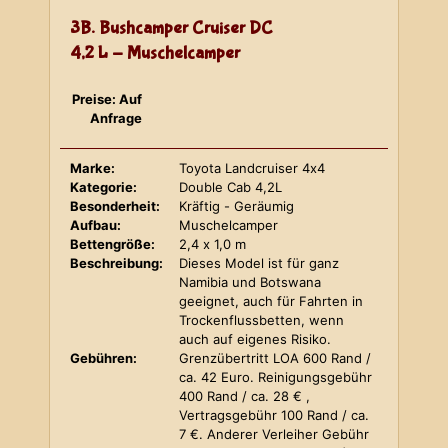
3B. Bushcamper Cruiser DC
4,2 L - Muschelcamper
Preise: Auf
Anfrage
Marke:
Toyota Landcruiser 4x4
Kategorie:
Double Cab 4,2L
Besonderheit:
Kräftig - Geräumig
Aufbau:
Muschelcamper
Bettengröße:
2,4 x 1,0 m
Beschreibung:
Dieses Model ist für ganz
Namibia und Botswana
geeignet, auch für Fahrten in
Trockenflussbetten, wenn
auch auf eigenes Risiko.
Gebühren:
Grenzübertritt LOA 600 Rand /
ca. 42 Euro. Reinigungsgebühr
400 Rand / ca. 28 € ,
Vertragsgebühr 100 Rand / ca.
7 €. Anderer Verleiher Gebühr