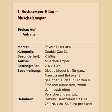
1. Bushcamper Hilux -
Muschelcamper
Preise: Auf
Anfrage
Marke:
Toyota Hilux 4x4
Kategorie:
Double Cab 3L
Besonderheit:
Kräftig
Aufbau:
Muschelcamper
Bettengröße:
2,4 x 1,3m
Beschreibung:
Dieses Model ist für ganz
Namibia und Botswana
geeignet, auch für Fahrten in
Trockenflussbetten, wenn
dann auch ohne
Versicherungsschutz
Gebühren:
Gebühr Grenzübertritt LOA
750 N$ / ca. 56 Euro pro Land.