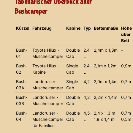
Tabellarischer Überblick aller
Bushcamper
Kürzel
Fahrzeug
Kabine
Typ
Bettenmaße
Höhe
über
Bett
Bush-
Toyota Hilux -
Double
2.4
2,4m x 1,3m
-
01
Muschelcamper
Cab
L
Bush-
Toyota Hilux -
Single
2.4
2,1m x 1,2m
0,9m
02
Kabine
Cab
L
Bush-
Landcruiser -
Single
4,2
2,0m x 1,4m
0,7m
03A
Muschelcamper
Cab
L
Bush-
Landcruiser -
Double
4,2
2,2m x 1,4m
0,7m
03B
Muschelcamper
Cab
L
Bush-
Landcruiser -
Double
4,5
2,4 x 1,3 m
0,7m
04
Muschelcamper
Cab
L
1,8 x 1,4 m
0,5m
für Familien