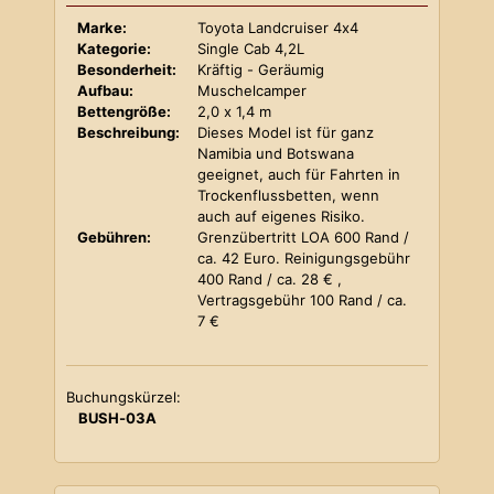
Marke:
Toyota Landcruiser 4x4
Kategorie:
Single Cab 4,2L
Besonderheit:
Kräftig - Geräumig
Aufbau:
Muschelcamper
Bettengröße:
2,0 x 1,4 m
Beschreibung:
Dieses Model ist für ganz
Namibia und Botswana
geeignet, auch für Fahrten in
Trockenflussbetten, wenn
auch auf eigenes Risiko.
Gebühren:
Grenzübertritt LOA 600 Rand /
ca. 42 Euro. Reinigungsgebühr
400 Rand / ca. 28 € ,
Vertragsgebühr 100 Rand / ca.
7 €
Buchungskürzel:
BUSH-03A