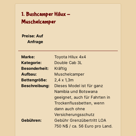
1. Bushcamper Hilux -
Muschelcamper
Preise: Auf
Anfrage
Marke:
Toyota Hilux 4x4
Kategorie:
Double Cab 3L
Besonderheit:
Kräftig
Aufbau:
Muschelcamper
Bettengröße:
2,4 x 1,3m
Beschreibung:
Dieses Model ist für ganz
Namibia und Botswana
geeignet, auch für Fahrten in
Trockenflussbetten, wenn
dann auch ohne
Versicherungsschutz
Gebühren:
Gebühr Grenzübertritt LOA
750 N$ / ca. 56 Euro pro Land.