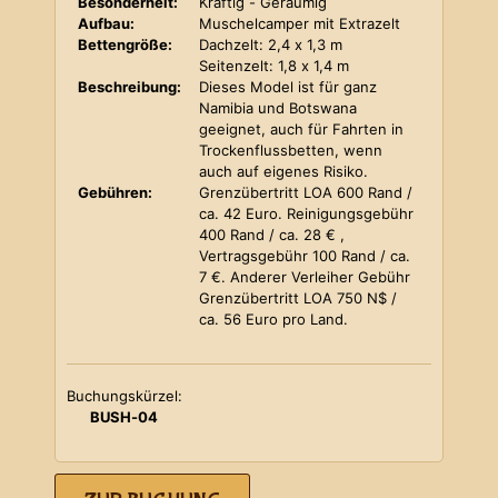
Besonderheit:
Kräftig - Geräumig
Aufbau:
Muschelcamper mit Extrazelt
Bettengröße:
Dachzelt: 2,4 x 1,3 m
Seitenzelt: 1,8 x 1,4 m
Beschreibung:
Dieses Model ist für ganz
Namibia und Botswana
geeignet, auch für Fahrten in
Trockenflussbetten, wenn
auch auf eigenes Risiko.
Gebühren:
Grenzübertritt LOA 600 Rand /
ca. 42 Euro. Reinigungsgebühr
400 Rand / ca. 28 € ,
Vertragsgebühr 100 Rand / ca.
7 €. Anderer Verleiher Gebühr
Grenzübertritt LOA 750 N$ /
ca. 56 Euro pro Land.
Buchungskürzel:
BUSH-04