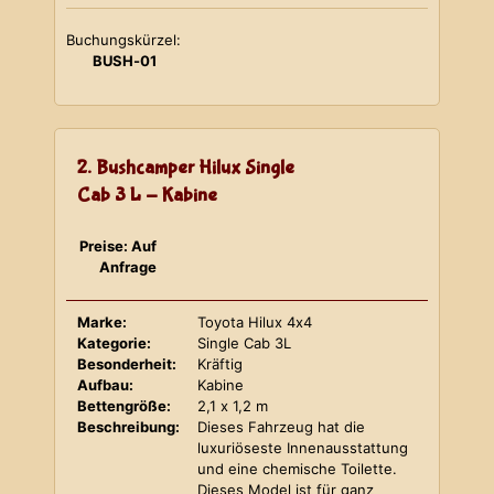
Buchungskürzel:
BUSH-01
2. Bushcamper Hilux Single
Cab 3 L - Kabine
Preise: Auf
Anfrage
Marke:
Toyota Hilux 4x4
Kategorie:
Single Cab 3L
Besonderheit:
Kräftig
Aufbau:
Kabine
Bettengröße:
2,1 x 1,2 m
Beschreibung:
Dieses Fahrzeug hat die
luxuriöseste Innenausstattung
und eine chemische Toilette.
Dieses Model ist für ganz