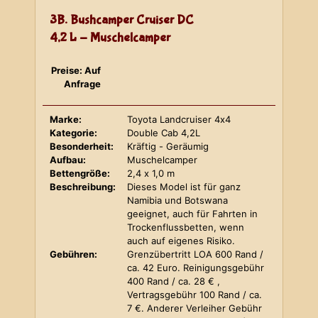
3B. Bushcamper Cruiser DC
4,2 L - Muschelcamper
Preise: Auf
Anfrage
Marke:
Toyota Landcruiser 4x4
Kategorie:
Double Cab 4,2L
Besonderheit:
Kräftig - Geräumig
Aufbau:
Muschelcamper
Bettengröße:
2,4 x 1,0 m
Beschreibung:
Dieses Model ist für ganz
Namibia und Botswana
geeignet, auch für Fahrten in
Trockenflussbetten, wenn
auch auf eigenes Risiko.
Gebühren:
Grenzübertritt LOA 600 Rand /
ca. 42 Euro. Reinigungsgebühr
400 Rand / ca. 28 € ,
Vertragsgebühr 100 Rand / ca.
7 €. Anderer Verleiher Gebühr