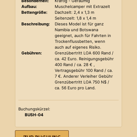
Besonderheit:
Kräftig - Geräumig
Aufbau:
Muschelcamper mit Extrazelt
Bettengröße:
Dachzelt: 2,4 x 1,3 m
Seitenzelt: 1,8 x 1,4 m
Beschreibung:
Dieses Model ist für ganz
Namibia und Botswana
geeignet, auch für Fahrten in
Trockenflussbetten, wenn
auch auf eigenes Risiko.
Gebühren:
Grenzübertritt LOA 600 Rand /
ca. 42 Euro. Reinigungsgebühr
400 Rand / ca. 28 € ,
Vertragsgebühr 100 Rand / ca.
7 €. Anderer Verleiher Gebühr
Grenzübertritt LOA 750 N$ /
ca. 56 Euro pro Land.
Buchungskürzel:
BUSH-04