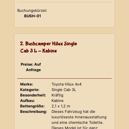
Buchungskürzel:
BUSH-01
2. Bushcamper Hilux Single
Cab 3 L - Kabine
Preise: Auf
Anfrage
Marke:
Toyota Hilux 4x4
Kategorie:
Single Cab 3L
Besonderheit:
Kräftig
Aufbau:
Kabine
Bettengröße:
2,1 x 1,2 m
Beschreibung:
Dieses Fahrzeug hat die
luxuriöseste Innenausstattung
und eine chemische Toilette.
Dieses Model ist für ganz