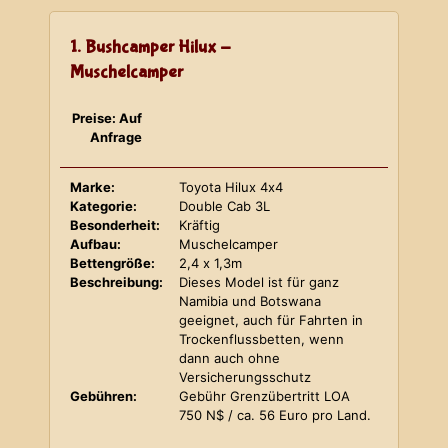
1. Bushcamper Hilux -
Muschelcamper
Preise: Auf
Anfrage
Marke:
Toyota Hilux 4x4
Kategorie:
Double Cab 3L
Besonderheit:
Kräftig
Aufbau:
Muschelcamper
Bettengröße:
2,4 x 1,3m
Beschreibung:
Dieses Model ist für ganz
Namibia und Botswana
geeignet, auch für Fahrten in
Trockenflussbetten, wenn
dann auch ohne
Versicherungsschutz
Gebühren:
Gebühr Grenzübertritt LOA
750 N$ / ca. 56 Euro pro Land.