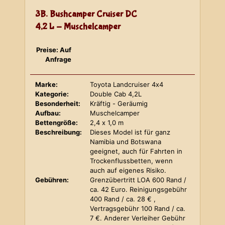
3B. Bushcamper Cruiser DC
4,2 L - Muschelcamper
Preise: Auf
Anfrage
Marke:
Toyota Landcruiser 4x4
Kategorie:
Double Cab 4,2L
Besonderheit:
Kräftig - Geräumig
Aufbau:
Muschelcamper
Bettengröße:
2,4 x 1,0 m
Beschreibung:
Dieses Model ist für ganz
Namibia und Botswana
geeignet, auch für Fahrten in
Trockenflussbetten, wenn
auch auf eigenes Risiko.
Gebühren:
Grenzübertritt LOA 600 Rand /
ca. 42 Euro. Reinigungsgebühr
400 Rand / ca. 28 € ,
Vertragsgebühr 100 Rand / ca.
7 €. Anderer Verleiher Gebühr