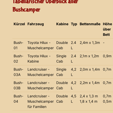
Tabellarischer Überblick aller
Bushcamper
Kürzel
Fahrzeug
Kabine
Typ
Bettenmaße
Höhe
über
Bett
Bush-
Toyota Hilux -
Double
2.4
2,4m x 1,3m
-
01
Muschelcamper
Cab
L
Bush-
Toyota Hilux -
Single
2.4
2,1m x 1,2m
0,9m
02
Kabine
Cab
L
Bush-
Landcruiser -
Single
4,2
2,0m x 1,4m
0,7m
03A
Muschelcamper
Cab
L
Bush-
Landcruiser -
Double
4,2
2,2m x 1,4m
0,7m
03B
Muschelcamper
Cab
L
Bush-
Landcruiser -
Double
4,5
2,4 x 1,3 m
0,7m
04
Muschelcamper
Cab
L
1,8 x 1,4 m
0,5m
für Familien