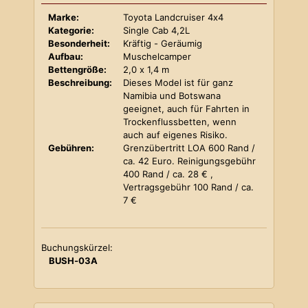
Marke:
Toyota Landcruiser 4x4
Kategorie:
Single Cab 4,2L
Besonderheit:
Kräftig - Geräumig
Aufbau:
Muschelcamper
Bettengröße:
2,0 x 1,4 m
Beschreibung:
Dieses Model ist für ganz
Namibia und Botswana
geeignet, auch für Fahrten in
Trockenflussbetten, wenn
auch auf eigenes Risiko.
Gebühren:
Grenzübertritt LOA 600 Rand /
ca. 42 Euro. Reinigungsgebühr
400 Rand / ca. 28 € ,
Vertragsgebühr 100 Rand / ca.
7 €
Buchungskürzel:
BUSH-03A