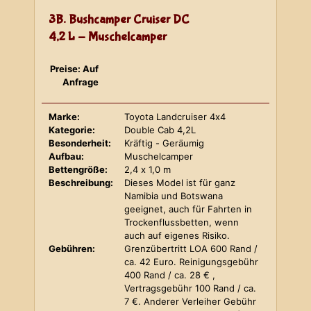
3B. Bushcamper Cruiser DC
4,2 L - Muschelcamper
Preise: Auf
Anfrage
Marke:
Toyota Landcruiser 4x4
Kategorie:
Double Cab 4,2L
Besonderheit:
Kräftig - Geräumig
Aufbau:
Muschelcamper
Bettengröße:
2,4 x 1,0 m
Beschreibung:
Dieses Model ist für ganz
Namibia und Botswana
geeignet, auch für Fahrten in
Trockenflussbetten, wenn
auch auf eigenes Risiko.
Gebühren:
Grenzübertritt LOA 600 Rand /
ca. 42 Euro. Reinigungsgebühr
400 Rand / ca. 28 € ,
Vertragsgebühr 100 Rand / ca.
7 €. Anderer Verleiher Gebühr