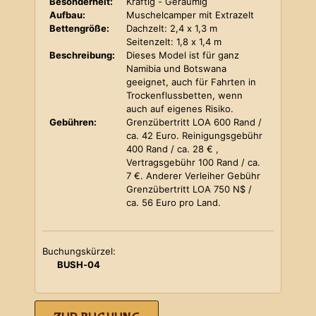
Besonderheit:
Kräftig - Geräumig
Aufbau:
Muschelcamper mit Extrazelt
Bettengröße:
Dachzelt: 2,4 x 1,3 m
Seitenzelt: 1,8 x 1,4 m
Beschreibung:
Dieses Model ist für ganz
Namibia und Botswana
geeignet, auch für Fahrten in
Trockenflussbetten, wenn
auch auf eigenes Risiko.
Gebühren:
Grenzübertritt LOA 600 Rand /
ca. 42 Euro. Reinigungsgebühr
400 Rand / ca. 28 € ,
Vertragsgebühr 100 Rand / ca.
7 €. Anderer Verleiher Gebühr
Grenzübertritt LOA 750 N$ /
ca. 56 Euro pro Land.
Buchungskürzel:
BUSH-04