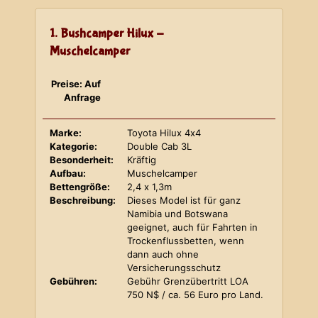
1. Bushcamper Hilux -
Muschelcamper
Preise: Auf
Anfrage
Marke:
Toyota Hilux 4x4
Kategorie:
Double Cab 3L
Besonderheit:
Kräftig
Aufbau:
Muschelcamper
Bettengröße:
2,4 x 1,3m
Beschreibung:
Dieses Model ist für ganz
Namibia und Botswana
geeignet, auch für Fahrten in
Trockenflussbetten, wenn
dann auch ohne
Versicherungsschutz
Gebühren:
Gebühr Grenzübertritt LOA
750 N$ / ca. 56 Euro pro Land.