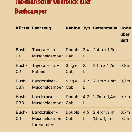
Tabellarischer Überblick aller
Bushcamper
Kürzel
Fahrzeug
Kabine
Typ
Bettenmaße
Höhe
über
Bett
Bush-
Toyota Hilux -
Double
2.4
2,4m x 1,3m
-
01
Muschelcamper
Cab
L
Bush-
Toyota Hilux -
Single
2.4
2,1m x 1,2m
0,9m
02
Kabine
Cab
L
Bush-
Landcruiser -
Single
4,2
2,0m x 1,4m
0,7m
03A
Muschelcamper
Cab
L
Bush-
Landcruiser -
Double
4,2
2,2m x 1,4m
0,7m
03B
Muschelcamper
Cab
L
Bush-
Landcruiser -
Double
4,5
2,4 x 1,3 m
0,7m
04
Muschelcamper
Cab
L
1,8 x 1,4 m
0,5m
für Familien