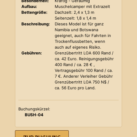
Besonderheit:
Kräftig - Geräumig
Aufbau:
Muschelcamper mit Extrazelt
Bettengröße:
Dachzelt: 2,4 x 1,3 m
Seitenzelt: 1,8 x 1,4 m
Beschreibung:
Dieses Model ist für ganz
Namibia und Botswana
geeignet, auch für Fahrten in
Trockenflussbetten, wenn
auch auf eigenes Risiko.
Gebühren:
Grenzübertritt LOA 600 Rand /
ca. 42 Euro. Reinigungsgebühr
400 Rand / ca. 28 € ,
Vertragsgebühr 100 Rand / ca.
7 €. Anderer Verleiher Gebühr
Grenzübertritt LOA 750 N$ /
ca. 56 Euro pro Land.
Buchungskürzel:
BUSH-04