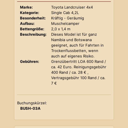
Marke:
Toyota Landcruiser 4x4
Kategorie:
Single Cab 4,2L
Besonderheit:
Kräftig - Geräumig
Aufbau:
Muschelcamper
Bettengröße:
2,0 x 1,4 m
Beschreibung:
Dieses Model ist für ganz
Namibia und Botswana
geeignet, auch für Fahrten in
Trockenflussbetten, wenn
auch auf eigenes Risiko.
Gebühren:
Grenzübertritt LOA 600 Rand /
ca. 42 Euro. Reinigungsgebühr
400 Rand / ca. 28 € ,
Vertragsgebühr 100 Rand / ca.
7 €
Buchungskürzel:
BUSH-03A