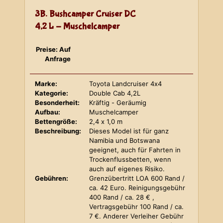
3B. Bushcamper Cruiser DC
4,2 L - Muschelcamper
Preise: Auf
Anfrage
Marke:
Toyota Landcruiser 4x4
Kategorie:
Double Cab 4,2L
Besonderheit:
Kräftig - Geräumig
Aufbau:
Muschelcamper
Bettengröße:
2,4 x 1,0 m
Beschreibung:
Dieses Model ist für ganz
Namibia und Botswana
geeignet, auch für Fahrten in
Trockenflussbetten, wenn
auch auf eigenes Risiko.
Gebühren:
Grenzübertritt LOA 600 Rand /
ca. 42 Euro. Reinigungsgebühr
400 Rand / ca. 28 € ,
Vertragsgebühr 100 Rand / ca.
7 €. Anderer Verleiher Gebühr