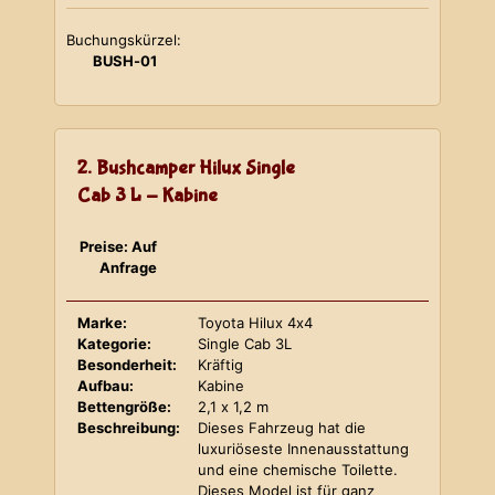
Buchungskürzel:
BUSH-01
2. Bushcamper Hilux Single
Cab 3 L - Kabine
Preise: Auf
Anfrage
Marke:
Toyota Hilux 4x4
Kategorie:
Single Cab 3L
Besonderheit:
Kräftig
Aufbau:
Kabine
Bettengröße:
2,1 x 1,2 m
Beschreibung:
Dieses Fahrzeug hat die
luxuriöseste Innenausstattung
und eine chemische Toilette.
Dieses Model ist für ganz