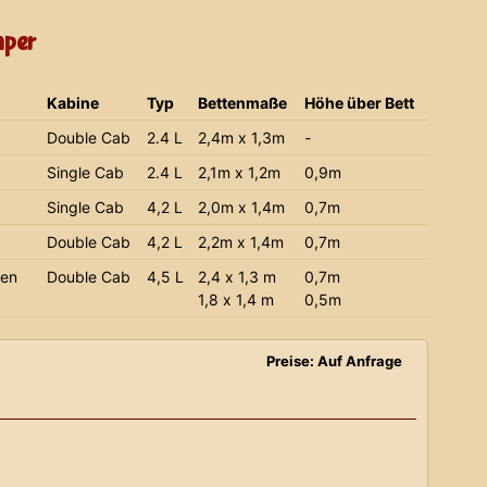
mper
Kabine
Typ
Bettenmaße
Höhe über Bett
Double Cab
2.4 L
2,4m x 1,3m
-
Single Cab
2.4 L
2,1m x 1,2m
0,9m
Single Cab
4,2 L
2,0m x 1,4m
0,7m
Double Cab
4,2 L
2,2m x 1,4m
0,7m
ien
Double Cab
4,5 L
2,4 x 1,3 m
0,7m
1,8 x 1,4 m
0,5m
Preise: Auf Anfrage