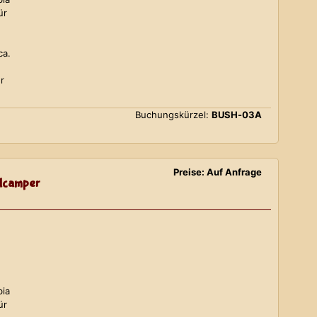
ür
ca.
r
Buchungskürzel:
BUSH-03A
Preise: Auf Anfrage
lcamper
bia
ür