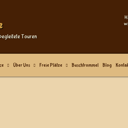
H
e
w
begleitete Touren
ce
Über Uns
Freie Plätze
Buschtrommel
Blog
Kontak