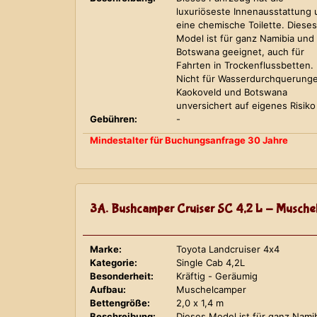
luxuriöseste Innenausstattung
eine chemische Toilette. Dieses
Model ist für ganz Namibia und
Botswana geeignet, auch für
Fahrten in Trockenflussbetten.
Nicht für Wasserdurchquerung
Kaokoveld und Botswana
unversichert auf eigenes Risiko
Gebühren:
-
Mindestalter für Buchungsanfrage 30 Jahre
3A. Bushcamper Cruiser SC 4,2 L - Musche
Marke:
Toyota Landcruiser 4x4
Kategorie:
Single Cab 4,2L
Besonderheit:
Kräftig - Geräumig
Aufbau:
Muschelcamper
Bettengröße:
2,0 x 1,4 m
Beschreibung:
Dieses Model ist für ganz Nami