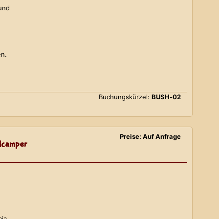
 und
en.
Buchungskürzel:
BUSH-02
Preise: Auf Anfrage
lcamper
bia