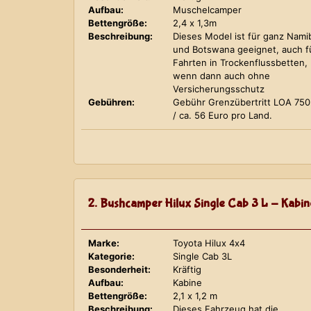
Aufbau:
Muschelcamper
Bettengröße:
2,4 x 1,3m
Beschreibung:
Dieses Model ist für ganz Nami
und Botswana geeignet, auch f
Fahrten in Trockenflussbetten,
wenn dann auch ohne
Versicherungsschutz
Gebühren:
Gebühr Grenzübertritt LOA 75
/ ca. 56 Euro pro Land.
2. Bushcamper Hilux Single Cab 3 L - Kabin
Marke:
Toyota Hilux 4x4
Kategorie:
Single Cab 3L
Besonderheit:
Kräftig
Aufbau:
Kabine
Bettengröße:
2,1 x 1,2 m
Beschreibung:
Dieses Fahrzeug hat die