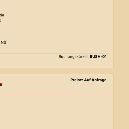
bia
ür
0 N$
Buchungskürzel:
BUSH-01
Preise: Auf Anfrage
e