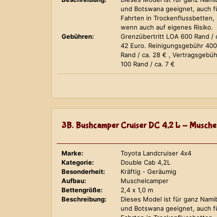
und Botswana geeignet, auch f
Fahrten in Trockenflussbetten,
wenn auch auf eigenes Risiko.
Gebühren:
Grenzübertritt LOA 600 Rand / 
42 Euro. Reinigungsgebühr 400
Rand / ca. 28 € , Vertragsgebüh
100 Rand / ca. 7 €
3B. Bushcamper Cruiser DC 4,2 L - Musche
Marke:
Toyota Landcruiser 4x4
Kategorie:
Double Cab 4,2L
Besonderheit:
Kräftig - Geräumig
Aufbau:
Muschelcamper
Bettengröße:
2,4 x 1,0 m
Beschreibung:
Dieses Model ist für ganz Nami
und Botswana geeignet, auch f