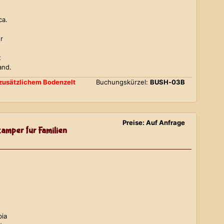
ca.
r
t
and.
d zusätzlichem Bodenzelt
Buchungskürzel:
BUSH-03B
Preise: Auf Anfrage
amper für Familien
bia