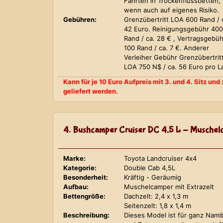
Fahrten in Trockenflussbetten,
wenn auch auf eigenes Risiko.
Gebühren:
Grenzübertritt LOA 600 Rand / 
42 Euro. Reinigungsgebühr 400
Rand / ca. 28 € , Vertragsgebüh
100 Rand / ca. 7 €. Anderer
Verleiher Gebühr Grenzübertrit
LOA 750 N$ / ca. 56 Euro pro L
Kann für je 10 Euro Aufpreis mit 3. und 4. Sitz un
geliefert werden.
4. Bushcamper Cruiser DC 4,5 L - Muschelc
Marke:
Toyota Landcruiser 4x4
Kategorie:
Double Cab 4,5L
Besonderheit:
Kräftig - Geräumig
Aufbau:
Muschelcamper mit Extrazelt
Bettengröße:
Dachzelt: 2,4 x 1,3 m
Seitenzelt: 1,8 x 1,4 m
Beschreibung:
Dieses Model ist für ganz Nami