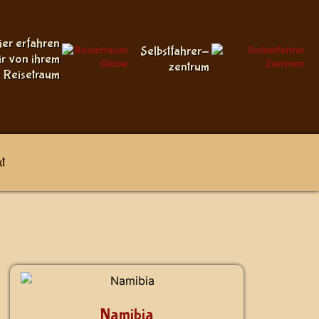
ier erfahren
Selbstfahrer-
ir von ihrem
zentrum
Reisetraum
t
Namibia