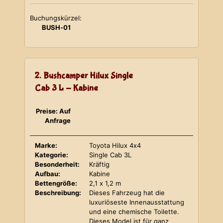
Buchungskürzel:
BUSH-01
2. Bushcamper Hilux Single
Cab 3 L - Kabine
Preise: Auf
Anfrage
Marke:
Toyota Hilux 4x4
Kategorie:
Single Cab 3L
Besonderheit:
Kräftig
Aufbau:
Kabine
Bettengröße:
2,1 x 1,2 m
Beschreibung:
Dieses Fahrzeug hat die
luxuriöseste Innenausstattung
und eine chemische Toilette.
Dieses Model ist für ganz