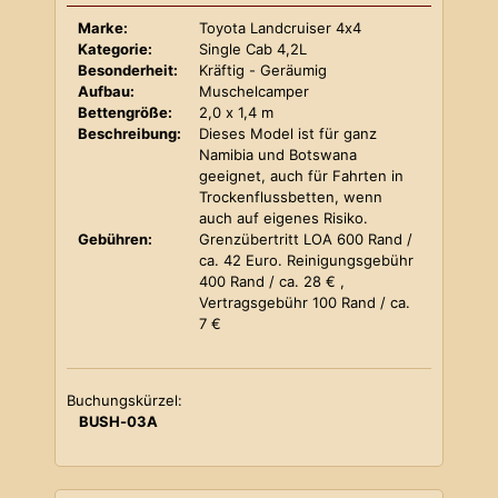
Marke:
Toyota Landcruiser 4x4
Kategorie:
Single Cab 4,2L
Besonderheit:
Kräftig - Geräumig
Aufbau:
Muschelcamper
Bettengröße:
2,0 x 1,4 m
Beschreibung:
Dieses Model ist für ganz
Namibia und Botswana
geeignet, auch für Fahrten in
Trockenflussbetten, wenn
auch auf eigenes Risiko.
Gebühren:
Grenzübertritt LOA 600 Rand /
ca. 42 Euro. Reinigungsgebühr
400 Rand / ca. 28 € ,
Vertragsgebühr 100 Rand / ca.
7 €
Buchungskürzel:
BUSH-03A