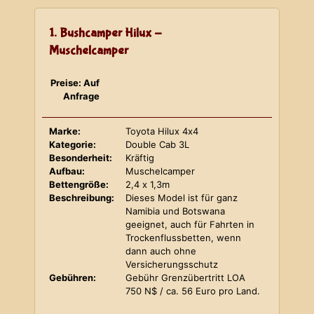
1. Bushcamper Hilux -
Muschelcamper
Preise: Auf
Anfrage
Marke:
Toyota Hilux 4x4
Kategorie:
Double Cab 3L
Besonderheit:
Kräftig
Aufbau:
Muschelcamper
Bettengröße:
2,4 x 1,3m
Beschreibung:
Dieses Model ist für ganz
Namibia und Botswana
geeignet, auch für Fahrten in
Trockenflussbetten, wenn
dann auch ohne
Versicherungsschutz
Gebühren:
Gebühr Grenzübertritt LOA
750 N$ / ca. 56 Euro pro Land.