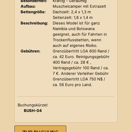
Besonderheit:
Kräftig - Geräumig
Aufbau:
Muschelcamper mit Extrazelt
Bettengröße:
Dachzelt: 2,4 x 1,3 m
Seitenzelt: 1,8 x 1,4 m
Beschreibung:
Dieses Model ist für ganz
Namibia und Botswana
geeignet, auch für Fahrten in
Trockenflussbetten, wenn
auch auf eigenes Risiko.
Gebühren:
Grenzübertritt LOA 600 Rand /
ca. 42 Euro. Reinigungsgebühr
400 Rand / ca. 28 € ,
Vertragsgebühr 100 Rand / ca.
7 €. Anderer Verleiher Gebühr
Grenzübertritt LOA 750 N$ /
ca. 56 Euro pro Land.
Buchungskürzel:
BUSH-04