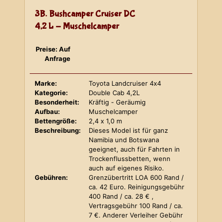
3B. Bushcamper Cruiser DC
4,2 L - Muschelcamper
Preise: Auf
Anfrage
Marke:
Toyota Landcruiser 4x4
Kategorie:
Double Cab 4,2L
Besonderheit:
Kräftig - Geräumig
Aufbau:
Muschelcamper
Bettengröße:
2,4 x 1,0 m
Beschreibung:
Dieses Model ist für ganz
Namibia und Botswana
geeignet, auch für Fahrten in
Trockenflussbetten, wenn
auch auf eigenes Risiko.
Gebühren:
Grenzübertritt LOA 600 Rand /
ca. 42 Euro. Reinigungsgebühr
400 Rand / ca. 28 € ,
Vertragsgebühr 100 Rand / ca.
7 €. Anderer Verleiher Gebühr