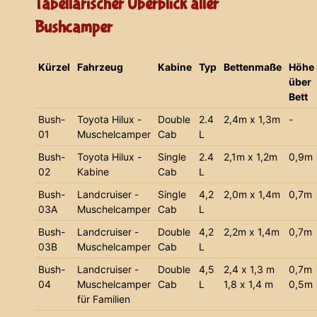
Tabellarischer Überblick aller
Bushcamper
Kürzel
Fahrzeug
Kabine
Typ
Bettenmaße
Höhe
über
Bett
Bush-
Toyota Hilux -
Double
2.4
2,4m x 1,3m
-
01
Muschelcamper
Cab
L
Bush-
Toyota Hilux -
Single
2.4
2,1m x 1,2m
0,9m
02
Kabine
Cab
L
Bush-
Landcruiser -
Single
4,2
2,0m x 1,4m
0,7m
03A
Muschelcamper
Cab
L
Bush-
Landcruiser -
Double
4,2
2,2m x 1,4m
0,7m
03B
Muschelcamper
Cab
L
Bush-
Landcruiser -
Double
4,5
2,4 x 1,3 m
0,7m
04
Muschelcamper
Cab
L
1,8 x 1,4 m
0,5m
für Familien