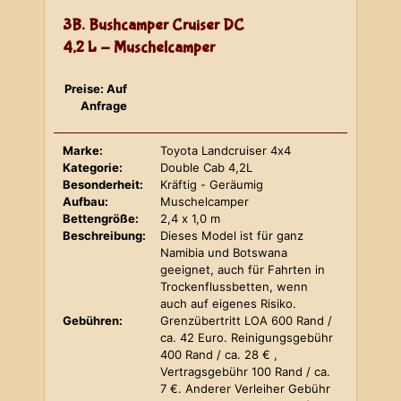
3B. Bushcamper Cruiser DC
4,2 L - Muschelcamper
Preise: Auf
Anfrage
Marke:
Toyota Landcruiser 4x4
Kategorie:
Double Cab 4,2L
Besonderheit:
Kräftig - Geräumig
Aufbau:
Muschelcamper
Bettengröße:
2,4 x 1,0 m
Beschreibung:
Dieses Model ist für ganz
Namibia und Botswana
geeignet, auch für Fahrten in
Trockenflussbetten, wenn
auch auf eigenes Risiko.
Gebühren:
Grenzübertritt LOA 600 Rand /
ca. 42 Euro. Reinigungsgebühr
400 Rand / ca. 28 € ,
Vertragsgebühr 100 Rand / ca.
7 €. Anderer Verleiher Gebühr