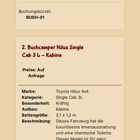
Buchungskürzel:
BUSH-01
2. Bushcamper Hilux Single
Cab 3 L - Kabine
Preise: Auf
Anfrage
Marke:
Toyota Hilux 4x4
Kategorie:
Single Cab 3L
Besonderheit:
Kräftig
Aufbau:
Kabine
Bettengröße:
2,1 x 1,2 m
Beschreibung:
Dieses Fahrzeug hat die
luxuriöseste Innenausstattung
und eine chemische Toilette.
Dieses Model ist für ganz