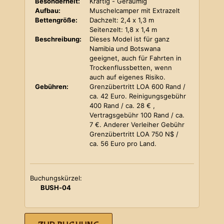
Besonderheit:
Kräftig - Geräumig
Aufbau:
Muschelcamper mit Extrazelt
Bettengröße:
Dachzelt: 2,4 x 1,3 m
Seitenzelt: 1,8 x 1,4 m
Beschreibung:
Dieses Model ist für ganz
Namibia und Botswana
geeignet, auch für Fahrten in
Trockenflussbetten, wenn
auch auf eigenes Risiko.
Gebühren:
Grenzübertritt LOA 600 Rand /
ca. 42 Euro. Reinigungsgebühr
400 Rand / ca. 28 € ,
Vertragsgebühr 100 Rand / ca.
7 €. Anderer Verleiher Gebühr
Grenzübertritt LOA 750 N$ /
ca. 56 Euro pro Land.
Buchungskürzel:
BUSH-04