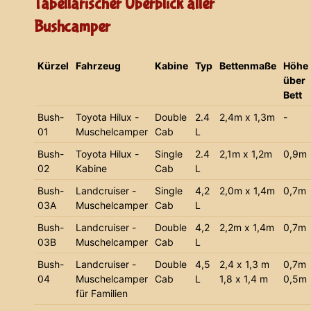
Tabellarischer Überblick aller
Bushcamper
Kürzel
Fahrzeug
Kabine
Typ
Bettenmaße
Höhe
über
Bett
Bush-
Toyota Hilux -
Double
2.4
2,4m x 1,3m
-
01
Muschelcamper
Cab
L
Bush-
Toyota Hilux -
Single
2.4
2,1m x 1,2m
0,9m
02
Kabine
Cab
L
Bush-
Landcruiser -
Single
4,2
2,0m x 1,4m
0,7m
03A
Muschelcamper
Cab
L
Bush-
Landcruiser -
Double
4,2
2,2m x 1,4m
0,7m
03B
Muschelcamper
Cab
L
Bush-
Landcruiser -
Double
4,5
2,4 x 1,3 m
0,7m
04
Muschelcamper
Cab
L
1,8 x 1,4 m
0,5m
für Familien