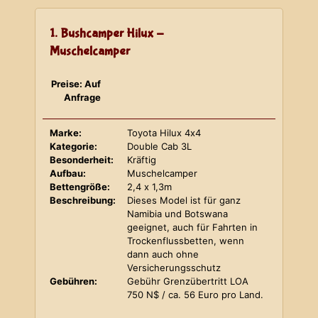
1. Bushcamper Hilux -
Muschelcamper
Preise: Auf
Anfrage
Marke:
Toyota Hilux 4x4
Kategorie:
Double Cab 3L
Besonderheit:
Kräftig
Aufbau:
Muschelcamper
Bettengröße:
2,4 x 1,3m
Beschreibung:
Dieses Model ist für ganz
Namibia und Botswana
geeignet, auch für Fahrten in
Trockenflussbetten, wenn
dann auch ohne
Versicherungsschutz
Gebühren:
Gebühr Grenzübertritt LOA
750 N$ / ca. 56 Euro pro Land.