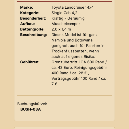
Marke:
Toyota Landcruiser 4x4
Kategorie:
Single Cab 4,2L
Besonderheit:
Kräftig - Geräumig
Aufbau:
Muschelcamper
Bettengröße:
2,0 x 1,4 m
Beschreibung:
Dieses Model ist für ganz
Namibia und Botswana
geeignet, auch für Fahrten in
Trockenflussbetten, wenn
auch auf eigenes Risiko.
Gebühren:
Grenzübertritt LOA 600 Rand /
ca. 42 Euro. Reinigungsgebühr
400 Rand / ca. 28 € ,
Vertragsgebühr 100 Rand / ca.
7 €
Buchungskürzel:
BUSH-03A