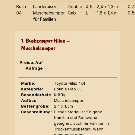
Bush-
Landcruiser -
Double
4,5
2,4 x 1,3 m
0,
04
Muschelcamper
Cab
L
1,8 x 1,4 m
0,
für Familien
1. Bushcamper Hilux -
Muschelcamper
Preise: Auf
Anfrage
Marke:
Toyota Hilux 4x4
Kategorie:
Double Cab 3L
Besonderheit:
Kräftig
Aufbau:
Muschelcamper
Bettengröße:
2,4 x 1,3m
Beschreibung:
Dieses Model ist für ganz
Namibia und Botswana
geeignet, auch für Fahrten in
Trockenflussbetten, wenn
dann auch ohne