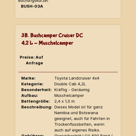
Buchungskürzel:
BUSH-03A
3B. Bushcamper Cruiser DC
4,2 L - Muschelcamper
Preise: Auf
Anfrage
Marke:
Toyota Landcruiser 4x4
Kategorie:
Double Cab 4,2L
Besonderheit:
Kräftig - Geräumig
Aufbau:
Muschelcamper
Bettengröße:
2,4 x 1,0 m
Beschreibung:
Dieses Model ist für ganz
Namibia und Botswana
geeignet, auch für Fahrten in
Trockenflussbetten, wenn
auch auf eigenes Risiko.
Gebühren:
Grenzübertritt LOA 600 Rand /