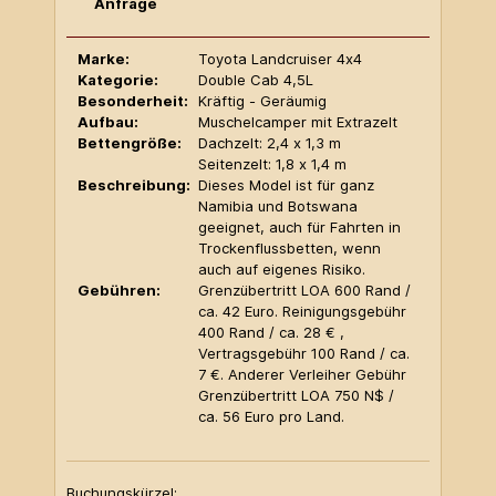
Anfrage
Marke:
Toyota Landcruiser 4x4
Kategorie:
Double Cab 4,5L
Besonderheit:
Kräftig - Geräumig
Aufbau:
Muschelcamper mit Extrazelt
Bettengröße:
Dachzelt: 2,4 x 1,3 m
Seitenzelt: 1,8 x 1,4 m
Beschreibung:
Dieses Model ist für ganz
Namibia und Botswana
geeignet, auch für Fahrten in
Trockenflussbetten, wenn
auch auf eigenes Risiko.
Gebühren:
Grenzübertritt LOA 600 Rand /
ca. 42 Euro. Reinigungsgebühr
400 Rand / ca. 28 € ,
Vertragsgebühr 100 Rand / ca.
7 €. Anderer Verleiher Gebühr
Grenzübertritt LOA 750 N$ /
ca. 56 Euro pro Land.
Buchungskürzel: