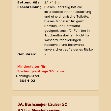
Bettengröße:
2,1 x 1,2 m
Beschreibung:
Dieses Fahrzeug hat die
luxuriöseste Innenausstattung
und eine chemische Toilette.
Dieses Model ist für ganz
Namibia und Botswana
geeignet, auch für Fahrten in
Trockenflussbetten. Nicht für
Wasserdurchquerungen.
Kaokoveld und Botswana
unversichert auf eigenes Risiko
Gebühren:
-
Mindestalter für
Buchungsanfrage 30 Jahre
Buchungskürzel:
BUSH-02
3A. Bushcamper Cruiser SC
4,2 L - Muschelcamper