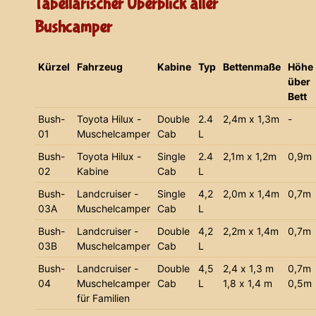
Tabellarischer Überblick aller
Bushcamper
Kürzel
Fahrzeug
Kabine
Typ
Bettenmaße
Höhe
über
Bett
Bush-
Toyota Hilux -
Double
2.4
2,4m x 1,3m
-
01
Muschelcamper
Cab
L
Bush-
Toyota Hilux -
Single
2.4
2,1m x 1,2m
0,9m
02
Kabine
Cab
L
Bush-
Landcruiser -
Single
4,2
2,0m x 1,4m
0,7m
03A
Muschelcamper
Cab
L
Bush-
Landcruiser -
Double
4,2
2,2m x 1,4m
0,7m
03B
Muschelcamper
Cab
L
Bush-
Landcruiser -
Double
4,5
2,4 x 1,3 m
0,7m
04
Muschelcamper
Cab
L
1,8 x 1,4 m
0,5m
für Familien