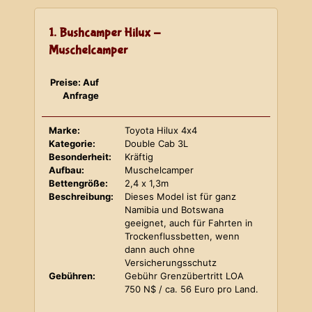
1. Bushcamper Hilux -
Muschelcamper
Preise: Auf
Anfrage
Marke:
Toyota Hilux 4x4
Kategorie:
Double Cab 3L
Besonderheit:
Kräftig
Aufbau:
Muschelcamper
Bettengröße:
2,4 x 1,3m
Beschreibung:
Dieses Model ist für ganz
Namibia und Botswana
geeignet, auch für Fahrten in
Trockenflussbetten, wenn
dann auch ohne
Versicherungsschutz
Gebühren:
Gebühr Grenzübertritt LOA
750 N$ / ca. 56 Euro pro Land.