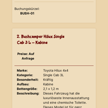
Buchungskürzel:
BUSH-01
2. Bushcamper Hilux Single
Cab 3 L - Kabine
Preise: Auf
Anfrage
Marke:
Toyota Hilux 4x4
Kategorie:
Single Cab 3L
Besonderheit:
Kräftig
Aufbau:
Kabine
Bettengröße:
2,1 x 1,2 m
Beschreibung:
Dieses Fahrzeug hat die
luxuriöseste Innenausstattung
und eine chemische Toilette.
Dieses Model ist für ganz