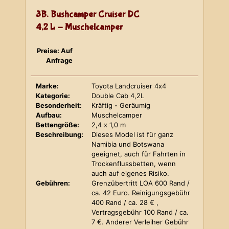
3B. Bushcamper Cruiser DC
4,2 L - Muschelcamper
Preise: Auf
Anfrage
Marke:
Toyota Landcruiser 4x4
Kategorie:
Double Cab 4,2L
Besonderheit:
Kräftig - Geräumig
Aufbau:
Muschelcamper
Bettengröße:
2,4 x 1,0 m
Beschreibung:
Dieses Model ist für ganz
Namibia und Botswana
geeignet, auch für Fahrten in
Trockenflussbetten, wenn
auch auf eigenes Risiko.
Gebühren:
Grenzübertritt LOA 600 Rand /
ca. 42 Euro. Reinigungsgebühr
400 Rand / ca. 28 € ,
Vertragsgebühr 100 Rand / ca.
7 €. Anderer Verleiher Gebühr