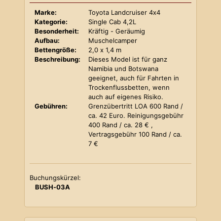
Marke:
Toyota Landcruiser 4x4
Kategorie:
Single Cab 4,2L
Besonderheit:
Kräftig - Geräumig
Aufbau:
Muschelcamper
Bettengröße:
2,0 x 1,4 m
Beschreibung:
Dieses Model ist für ganz
Namibia und Botswana
geeignet, auch für Fahrten in
Trockenflussbetten, wenn
auch auf eigenes Risiko.
Gebühren:
Grenzübertritt LOA 600 Rand /
ca. 42 Euro. Reinigungsgebühr
400 Rand / ca. 28 € ,
Vertragsgebühr 100 Rand / ca.
7 €
Buchungskürzel:
BUSH-03A