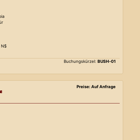
bia
ür
0 N$
Buchungskürzel:
BUSH-01
Preise: Auf Anfrage
e