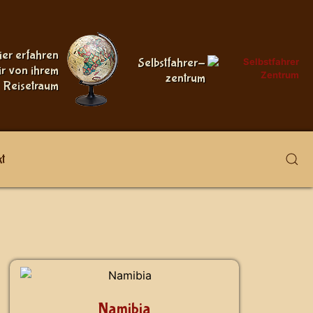
ier erfahren
Selbstfahrer-
ir von ihrem
zentrum
Reisetraum
t
Namibia