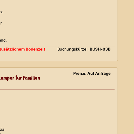
ca.
r
t
and.
d zusätzlichem Bodenzelt
Buchungskürzel:
BUSH-03B
Preise: Auf Anfrage
amper für Familien
bia