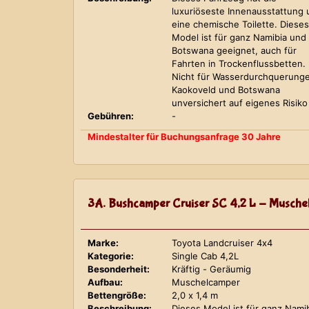
luxuriöseste Innenausstattung
eine chemische Toilette. Dieses
Model ist für ganz Namibia und
Botswana geeignet, auch für
Fahrten in Trockenflussbetten.
Nicht für Wasserdurchquerung
Kaokoveld und Botswana
unversichert auf eigenes Risiko
Gebühren:
-
Mindestalter für Buchungsanfrage 30 Jahre
3A. Bushcamper Cruiser SC 4,2 L - Musche
Marke:
Toyota Landcruiser 4x4
Kategorie:
Single Cab 4,2L
Besonderheit:
Kräftig - Geräumig
Aufbau:
Muschelcamper
Bettengröße:
2,0 x 1,4 m
Beschreibung:
Dieses Model ist für ganz Nami