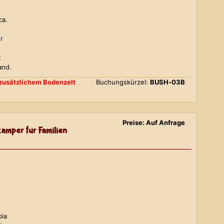
ca.
r
t
and.
d zusätzlichem Bodenzelt
Buchungskürzel:
BUSH-03B
Preise: Auf Anfrage
amper für Familien
bia