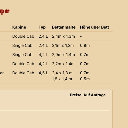
mper
Kabine
Typ
Bettenmaße
Höhe über Bett
Double Cab
2.4 L
2,4m x 1,3m
-
Single Cab
2.4 L
2,1m x 1,2m
0,9m
Single Cab
4,2 L
2,0m x 1,4m
0,7m
Double Cab
4,2 L
2,2m x 1,4m
0,7m
ien
Double Cab
4,5 L
2,4 x 1,3 m
0,7m
1,8 x 1,4 m
0,5m
Preise: Auf Anfrage