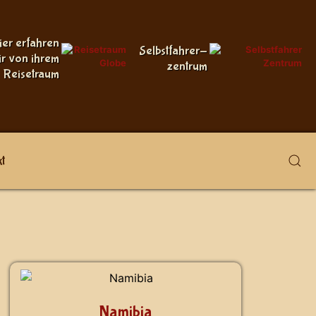
ier erfahren
Selbstfahrer-
ir von ihrem
zentrum
Reisetraum
t
Namibia