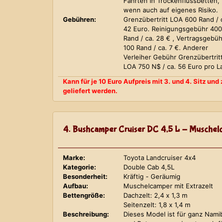
Fahrten in Trockenflussbetten,
wenn auch auf eigenes Risiko.
Gebühren:
Grenzübertritt LOA 600 Rand / 
42 Euro. Reinigungsgebühr 400
Rand / ca. 28 € , Vertragsgebüh
100 Rand / ca. 7 €. Anderer
Verleiher Gebühr Grenzübertrit
LOA 750 N$ / ca. 56 Euro pro L
Kann für je 10 Euro Aufpreis mit 3. und 4. Sitz un
geliefert werden.
4. Bushcamper Cruiser DC 4,5 L - Muschelc
Marke:
Toyota Landcruiser 4x4
Kategorie:
Double Cab 4,5L
Besonderheit:
Kräftig - Geräumig
Aufbau:
Muschelcamper mit Extrazelt
Bettengröße:
Dachzelt: 2,4 x 1,3 m
Seitenzelt: 1,8 x 1,4 m
Beschreibung:
Dieses Model ist für ganz Nami