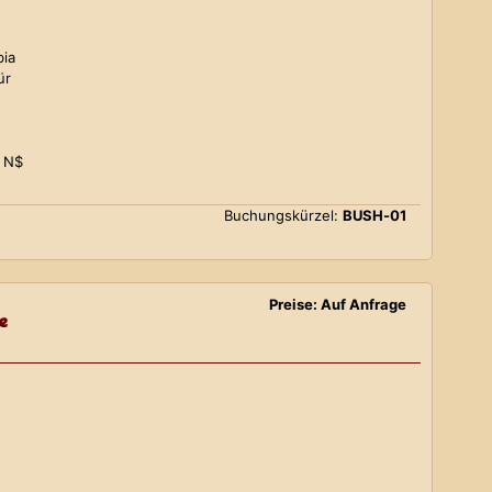
bia
ür
0 N$
Buchungskürzel:
BUSH-01
Preise: Auf Anfrage
e