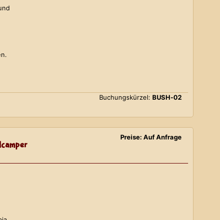
 und
en.
Buchungskürzel:
BUSH-02
Preise: Auf Anfrage
lcamper
bia