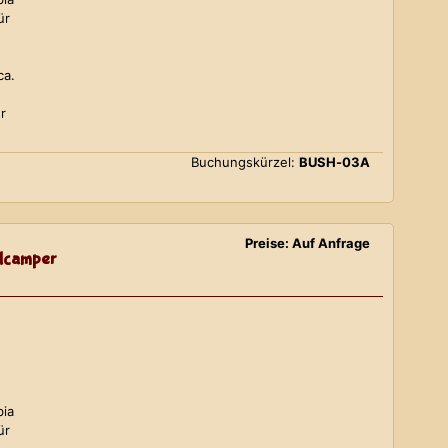
ür
ca.
r
Buchungskürzel:
BUSH-03A
Preise: Auf Anfrage
lcamper
bia
ür