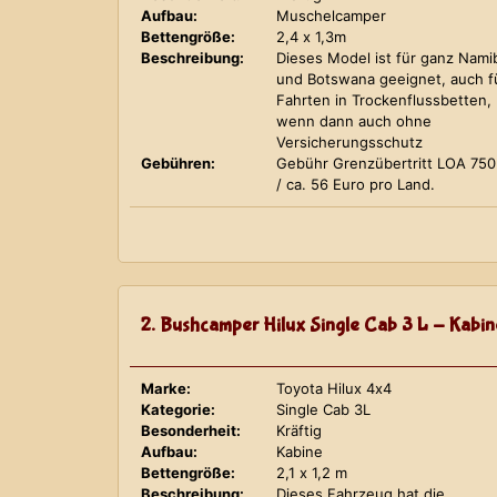
Aufbau:
Muschelcamper
Bettengröße:
2,4 x 1,3m
Beschreibung:
Dieses Model ist für ganz Nami
und Botswana geeignet, auch f
Fahrten in Trockenflussbetten,
wenn dann auch ohne
Versicherungsschutz
Gebühren:
Gebühr Grenzübertritt LOA 75
/ ca. 56 Euro pro Land.
2. Bushcamper Hilux Single Cab 3 L - Kabin
Marke:
Toyota Hilux 4x4
Kategorie:
Single Cab 3L
Besonderheit:
Kräftig
Aufbau:
Kabine
Bettengröße:
2,1 x 1,2 m
Beschreibung:
Dieses Fahrzeug hat die