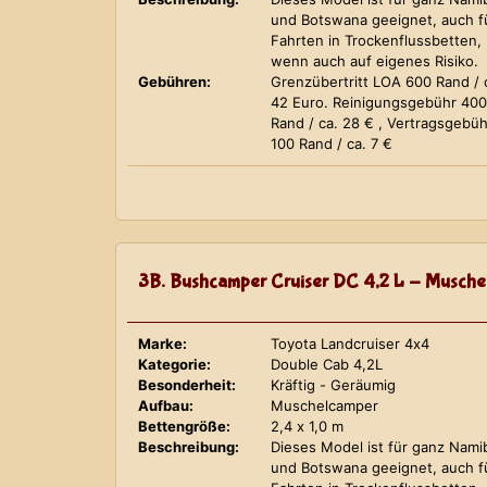
und Botswana geeignet, auch f
Fahrten in Trockenflussbetten,
wenn auch auf eigenes Risiko.
Gebühren:
Grenzübertritt LOA 600 Rand / 
42 Euro. Reinigungsgebühr 400
Rand / ca. 28 € , Vertragsgebüh
100 Rand / ca. 7 €
3B. Bushcamper Cruiser DC 4,2 L - Musche
Marke:
Toyota Landcruiser 4x4
Kategorie:
Double Cab 4,2L
Besonderheit:
Kräftig - Geräumig
Aufbau:
Muschelcamper
Bettengröße:
2,4 x 1,0 m
Beschreibung:
Dieses Model ist für ganz Nami
und Botswana geeignet, auch f