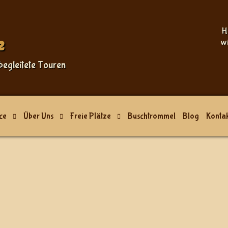
Sprache auswählen
H
e
w
begleitete Touren
ce
Über Uns
Freie Plätze
Buschtrommel
Blog
Kontak