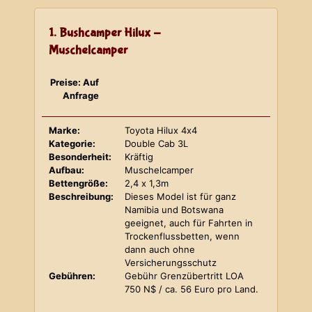
1. Bushcamper Hilux -
Muschelcamper
Preise: Auf
Anfrage
Marke:
Toyota Hilux 4x4
Kategorie:
Double Cab 3L
Besonderheit:
Kräftig
Aufbau:
Muschelcamper
Bettengröße:
2,4 x 1,3m
Beschreibung:
Dieses Model ist für ganz
Namibia und Botswana
geeignet, auch für Fahrten in
Trockenflussbetten, wenn
dann auch ohne
Versicherungsschutz
Gebühren:
Gebühr Grenzübertritt LOA
750 N$ / ca. 56 Euro pro Land.