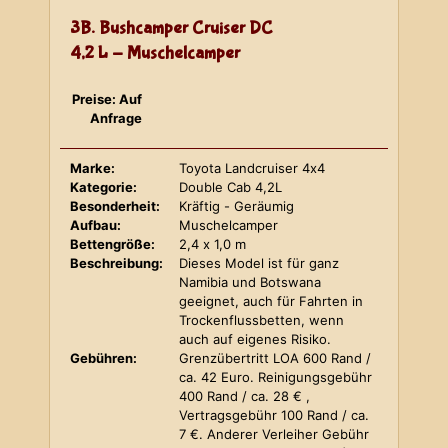
3B. Bushcamper Cruiser DC
4,2 L - Muschelcamper
Preise: Auf
Anfrage
Marke:
Toyota Landcruiser 4x4
Kategorie:
Double Cab 4,2L
Besonderheit:
Kräftig - Geräumig
Aufbau:
Muschelcamper
Bettengröße:
2,4 x 1,0 m
Beschreibung:
Dieses Model ist für ganz
Namibia und Botswana
geeignet, auch für Fahrten in
Trockenflussbetten, wenn
auch auf eigenes Risiko.
Gebühren:
Grenzübertritt LOA 600 Rand /
ca. 42 Euro. Reinigungsgebühr
400 Rand / ca. 28 € ,
Vertragsgebühr 100 Rand / ca.
7 €. Anderer Verleiher Gebühr