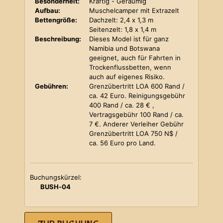
Besonderheit:
Kräftig - Geräumig
Aufbau:
Muschelcamper mit Extrazelt
Bettengröße:
Dachzelt: 2,4 x 1,3 m
Seitenzelt: 1,8 x 1,4 m
Beschreibung:
Dieses Model ist für ganz
Namibia und Botswana
geeignet, auch für Fahrten in
Trockenflussbetten, wenn
auch auf eigenes Risiko.
Gebühren:
Grenzübertritt LOA 600 Rand /
ca. 42 Euro. Reinigungsgebühr
400 Rand / ca. 28 € ,
Vertragsgebühr 100 Rand / ca.
7 €. Anderer Verleiher Gebühr
Grenzübertritt LOA 750 N$ /
ca. 56 Euro pro Land.
Buchungskürzel:
BUSH-04