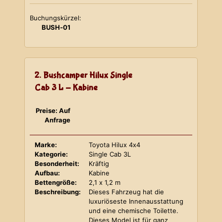
Buchungskürzel:
BUSH-01
2. Bushcamper Hilux Single
Cab 3 L - Kabine
Preise: Auf
Anfrage
Marke:
Toyota Hilux 4x4
Kategorie:
Single Cab 3L
Besonderheit:
Kräftig
Aufbau:
Kabine
Bettengröße:
2,1 x 1,2 m
Beschreibung:
Dieses Fahrzeug hat die
luxuriöseste Innenausstattung
und eine chemische Toilette.
Dieses Model ist für ganz