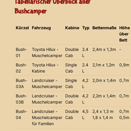
Tabellarischer Überblick aller
Bushcamper
Kürzel
Fahrzeug
Kabine
Typ
Bettenmaße
Höhe
über
Bett
Bush-
Toyota Hilux -
Double
2.4
2,4m x 1,3m
-
01
Muschelcamper
Cab
L
Bush-
Toyota Hilux -
Single
2.4
2,1m x 1,2m
0,9m
02
Kabine
Cab
L
Bush-
Landcruiser -
Single
4,2
2,0m x 1,4m
0,7m
03A
Muschelcamper
Cab
L
Bush-
Landcruiser -
Double
4,2
2,2m x 1,4m
0,7m
03B
Muschelcamper
Cab
L
Bush-
Landcruiser -
Double
4,5
2,4 x 1,3 m
0,7m
04
Muschelcamper
Cab
L
1,8 x 1,4 m
0,5m
für Familien