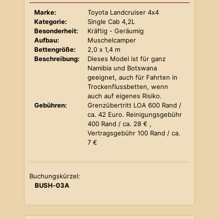
Marke:
Toyota Landcruiser 4x4
Kategorie:
Single Cab 4,2L
Besonderheit:
Kräftig - Geräumig
Aufbau:
Muschelcamper
Bettengröße:
2,0 x 1,4 m
Beschreibung:
Dieses Model ist für ganz
Namibia und Botswana
geeignet, auch für Fahrten in
Trockenflussbetten, wenn
auch auf eigenes Risiko.
Gebühren:
Grenzübertritt LOA 600 Rand /
ca. 42 Euro. Reinigungsgebühr
400 Rand / ca. 28 € ,
Vertragsgebühr 100 Rand / ca.
7 €
Buchungskürzel:
BUSH-03A