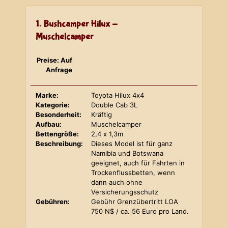
1. Bushcamper Hilux -
Muschelcamper
Preise: Auf
Anfrage
Marke:
Toyota Hilux 4x4
Kategorie:
Double Cab 3L
Besonderheit:
Kräftig
Aufbau:
Muschelcamper
Bettengröße:
2,4 x 1,3m
Beschreibung:
Dieses Model ist für ganz
Namibia und Botswana
geeignet, auch für Fahrten in
Trockenflussbetten, wenn
dann auch ohne
Versicherungsschutz
Gebühren:
Gebühr Grenzübertritt LOA
750 N$ / ca. 56 Euro pro Land.