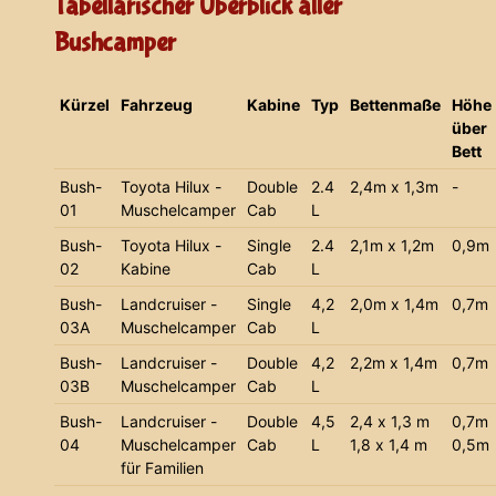
Tabellarischer Überblick aller
Bushcamper
Kürzel
Fahrzeug
Kabine
Typ
Bettenmaße
Höhe
über
Bett
Bush-
Toyota Hilux -
Double
2.4
2,4m x 1,3m
-
01
Muschelcamper
Cab
L
Bush-
Toyota Hilux -
Single
2.4
2,1m x 1,2m
0,9m
02
Kabine
Cab
L
Bush-
Landcruiser -
Single
4,2
2,0m x 1,4m
0,7m
03A
Muschelcamper
Cab
L
Bush-
Landcruiser -
Double
4,2
2,2m x 1,4m
0,7m
03B
Muschelcamper
Cab
L
Bush-
Landcruiser -
Double
4,5
2,4 x 1,3 m
0,7m
04
Muschelcamper
Cab
L
1,8 x 1,4 m
0,5m
für Familien