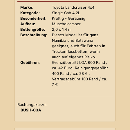
Marke:
Toyota Landcruiser 4x4
Kategorie:
Single Cab 4,2L
Besonderheit:
Kräftig - Geräumig
Aufbau:
Muschelcamper
Bettengröße:
2,0 x 1,4 m
Beschreibung:
Dieses Model ist für ganz
Namibia und Botswana
geeignet, auch für Fahrten in
Trockenflussbetten, wenn
auch auf eigenes Risiko.
Gebühren:
Grenzübertritt LOA 600 Rand /
ca. 42 Euro. Reinigungsgebühr
400 Rand / ca. 28 € ,
Vertragsgebühr 100 Rand / ca.
7 €
Buchungskürzel:
BUSH-03A