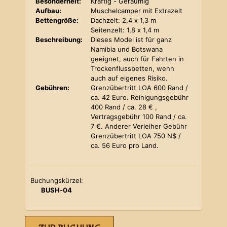
Besonderheit:
Kräftig - Geräumig
Aufbau:
Muschelcamper mit Extrazelt
Bettengröße:
Dachzelt: 2,4 x 1,3 m
Seitenzelt: 1,8 x 1,4 m
Beschreibung:
Dieses Model ist für ganz
Namibia und Botswana
geeignet, auch für Fahrten in
Trockenflussbetten, wenn
auch auf eigenes Risiko.
Gebühren:
Grenzübertritt LOA 600 Rand /
ca. 42 Euro. Reinigungsgebühr
400 Rand / ca. 28 € ,
Vertragsgebühr 100 Rand / ca.
7 €. Anderer Verleiher Gebühr
Grenzübertritt LOA 750 N$ /
ca. 56 Euro pro Land.
Buchungskürzel:
BUSH-04