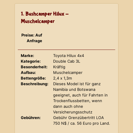
1. Bushcamper Hilux -
Muschelcamper
Preise: Auf
Anfrage
Marke:
Toyota Hilux 4x4
Kategorie:
Double Cab 3L
Besonderheit:
Kräftig
Aufbau:
Muschelcamper
Bettengröße:
2,4 x 1,3m
Beschreibung:
Dieses Model ist für ganz
Namibia und Botswana
geeignet, auch für Fahrten in
Trockenflussbetten, wenn
dann auch ohne
Versicherungsschutz
Gebühren:
Gebühr Grenzübertritt LOA
750 N$ / ca. 56 Euro pro Land.