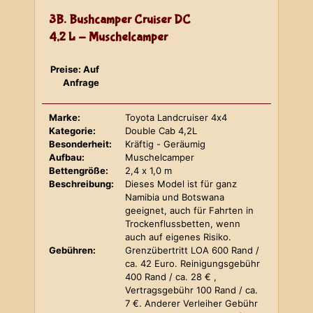
3B. Bushcamper Cruiser DC
4,2 L - Muschelcamper
Preise: Auf
Anfrage
Marke:
Toyota Landcruiser 4x4
Kategorie:
Double Cab 4,2L
Besonderheit:
Kräftig - Geräumig
Aufbau:
Muschelcamper
Bettengröße:
2,4 x 1,0 m
Beschreibung:
Dieses Model ist für ganz
Namibia und Botswana
geeignet, auch für Fahrten in
Trockenflussbetten, wenn
auch auf eigenes Risiko.
Gebühren:
Grenzübertritt LOA 600 Rand /
ca. 42 Euro. Reinigungsgebühr
400 Rand / ca. 28 € ,
Vertragsgebühr 100 Rand / ca.
7 €. Anderer Verleiher Gebühr