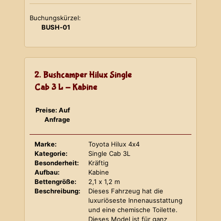
Buchungskürzel:
BUSH-01
2. Bushcamper Hilux Single
Cab 3 L - Kabine
Preise: Auf
Anfrage
Marke:
Toyota Hilux 4x4
Kategorie:
Single Cab 3L
Besonderheit:
Kräftig
Aufbau:
Kabine
Bettengröße:
2,1 x 1,2 m
Beschreibung:
Dieses Fahrzeug hat die
luxuriöseste Innenausstattung
und eine chemische Toilette.
Dieses Model ist für ganz