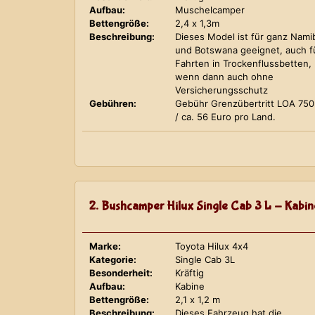
Aufbau:
Muschelcamper
Bettengröße:
2,4 x 1,3m
Beschreibung:
Dieses Model ist für ganz Nami
und Botswana geeignet, auch f
Fahrten in Trockenflussbetten,
wenn dann auch ohne
Versicherungsschutz
Gebühren:
Gebühr Grenzübertritt LOA 75
/ ca. 56 Euro pro Land.
2. Bushcamper Hilux Single Cab 3 L - Kabin
Marke:
Toyota Hilux 4x4
Kategorie:
Single Cab 3L
Besonderheit:
Kräftig
Aufbau:
Kabine
Bettengröße:
2,1 x 1,2 m
Beschreibung:
Dieses Fahrzeug hat die