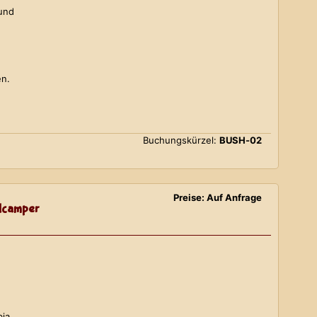
 und
en.
Buchungskürzel:
BUSH-02
Preise: Auf Anfrage
lcamper
bia