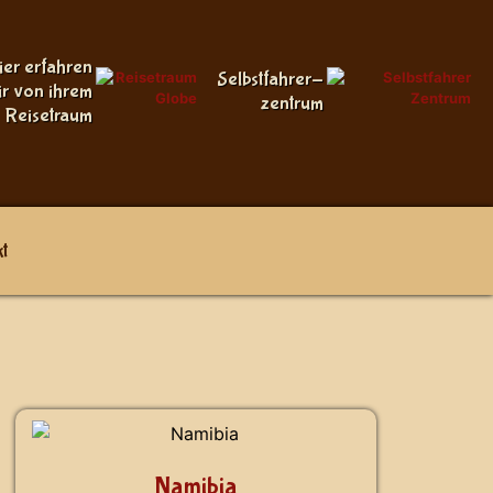
ier erfahren
Selbstfahrer-
ir von ihrem
zentrum
Reisetraum
t
Namibia