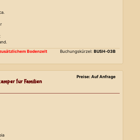
ca.
r
t
and.
d zusätzlichem Bodenzelt
Buchungskürzel:
BUSH-03B
Preise: Auf Anfrage
amper für Familien
bia