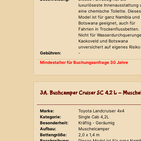
luxuriöseste Innenausstattung
eine chemische Toilette. Dieses
Model ist für ganz Namibia und
Botswana geeignet, auch für
Fahrten in Trockenflussbetten.
Nicht für Wasserdurchquerung
Kaokoveld und Botswana
unversichert auf eigenes Risiko
Gebühren:
-
Mindestalter für Buchungsanfrage 30 Jahre
3A. Bushcamper Cruiser SC 4,2 L - Musche
Marke:
Toyota Landcruiser 4x4
Kategorie:
Single Cab 4,2L
Besonderheit:
Kräftig - Geräumig
Aufbau:
Muschelcamper
Bettengröße:
2,0 x 1,4 m
Beschreibung:
Dieses Model ist für ganz Nami