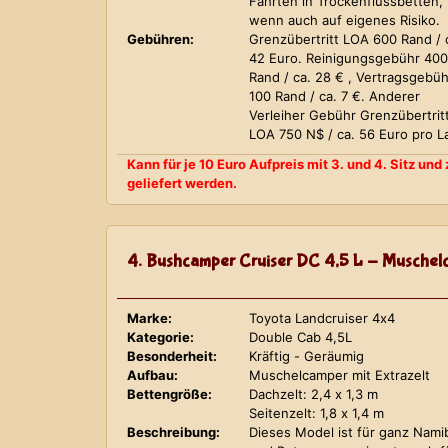
Fahrten in Trockenflussbetten,
wenn auch auf eigenes Risiko.
Gebühren:
Grenzübertritt LOA 600 Rand / 
42 Euro. Reinigungsgebühr 400
Rand / ca. 28 € , Vertragsgebüh
100 Rand / ca. 7 €. Anderer
Verleiher Gebühr Grenzübertrit
LOA 750 N$ / ca. 56 Euro pro L
Kann für je 10 Euro Aufpreis mit 3. und 4. Sitz un
geliefert werden.
4. Bushcamper Cruiser DC 4,5 L - Muschelc
Marke:
Toyota Landcruiser 4x4
Kategorie:
Double Cab 4,5L
Besonderheit:
Kräftig - Geräumig
Aufbau:
Muschelcamper mit Extrazelt
Bettengröße:
Dachzelt: 2,4 x 1,3 m
Seitenzelt: 1,8 x 1,4 m
Beschreibung:
Dieses Model ist für ganz Nami