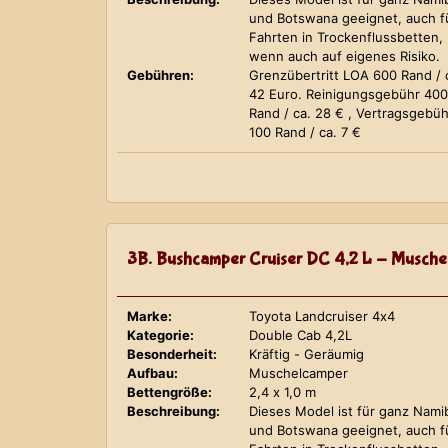
und Botswana geeignet, auch f
Fahrten in Trockenflussbetten,
wenn auch auf eigenes Risiko.
Gebühren:
Grenzübertritt LOA 600 Rand / 
42 Euro. Reinigungsgebühr 400
Rand / ca. 28 € , Vertragsgebüh
100 Rand / ca. 7 €
3B. Bushcamper Cruiser DC 4,2 L - Musche
Marke:
Toyota Landcruiser 4x4
Kategorie:
Double Cab 4,2L
Besonderheit:
Kräftig - Geräumig
Aufbau:
Muschelcamper
Bettengröße:
2,4 x 1,0 m
Beschreibung:
Dieses Model ist für ganz Nami
und Botswana geeignet, auch f