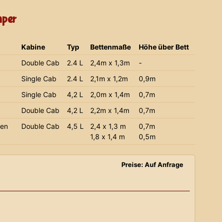
mper
Kabine
Typ
Bettenmaße
Höhe über Bett
Double Cab
2.4 L
2,4m x 1,3m
-
Single Cab
2.4 L
2,1m x 1,2m
0,9m
Single Cab
4,2 L
2,0m x 1,4m
0,7m
Double Cab
4,2 L
2,2m x 1,4m
0,7m
ien
Double Cab
4,5 L
2,4 x 1,3 m
0,7m
1,8 x 1,4 m
0,5m
Preise: Auf Anfrage