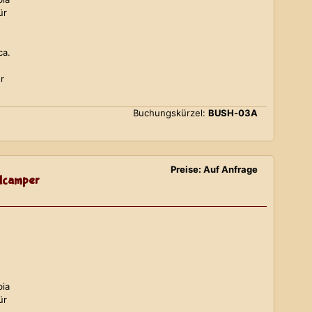
ür
ca.
r
Buchungskürzel:
BUSH-03A
Preise: Auf Anfrage
lcamper
bia
ür