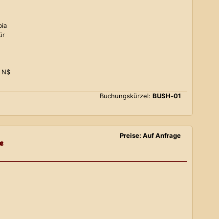
bia
ür
0 N$
Buchungskürzel:
BUSH-01
Preise: Auf Anfrage
e