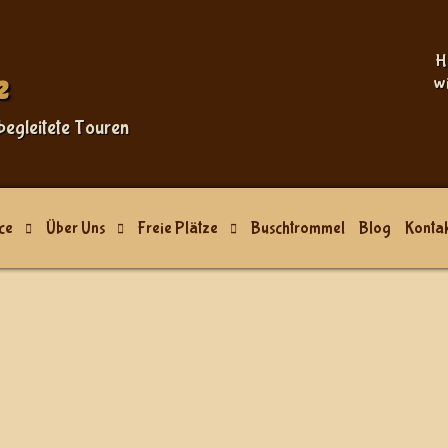
H
e
w
begleitete Touren
ce
Über Uns
Freie Plätze
Buschtrommel
Blog
Kontak