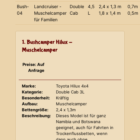
Bush-
Landcruiser -
Double
4,5
2,4 x 1,3 m
0,7m
04
Muschelcamper
Cab
L
1,8 x 1,4 m
0,5m
für Familien
1. Bushcamper Hilux -
Muschelcamper
Preise: Auf
Anfrage
Marke:
Toyota Hilux 4x4
Kategorie:
Double Cab 3L
Besonderheit:
Kräftig
Aufbau:
Muschelcamper
Bettengröße:
2,4 x 1,3m
Beschreibung:
Dieses Model ist für ganz
Namibia und Botswana
geeignet, auch für Fahrten in
Trockenflussbetten, wenn
dann auch ohne