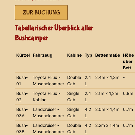
ZUR BUCHUNG
Tabellarischer Überblick aller
Bushcamper
Kürzel
Fahrzeug
Kabine
Typ
Bettenmaße
Höhe
über
Bett
Bush-
Toyota Hilux -
Double
2.4
2,4m x 1,3m
-
01
Muschelcamper
Cab
L
Bush-
Toyota Hilux -
Single
2.4
2,1m x 1,2m
0,9m
02
Kabine
Cab
L
Bush-
Landcruiser -
Single
4,2
2,0m x 1,4m
0,7m
03A
Muschelcamper
Cab
L
Bush-
Landcruiser -
Double
4,2
2,2m x 1,4m
0,7m
03B
Muschelcamper
Cab
L