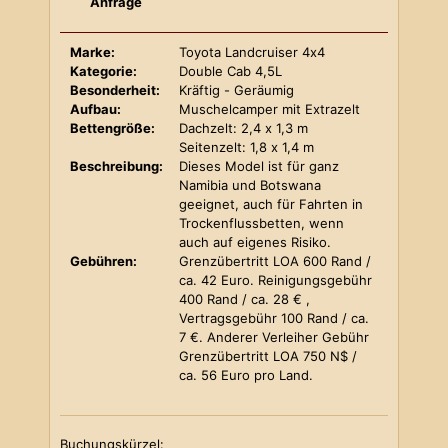
Anfrage
Marke:
Toyota Landcruiser 4x4
Kategorie:
Double Cab 4,5L
Besonderheit:
Kräftig - Geräumig
Aufbau:
Muschelcamper mit Extrazelt
Bettengröße:
Dachzelt: 2,4 x 1,3 m
Seitenzelt: 1,8 x 1,4 m
Beschreibung:
Dieses Model ist für ganz
Namibia und Botswana
geeignet, auch für Fahrten in
Trockenflussbetten, wenn
auch auf eigenes Risiko.
Gebühren:
Grenzübertritt LOA 600 Rand /
ca. 42 Euro. Reinigungsgebühr
400 Rand / ca. 28 € ,
Vertragsgebühr 100 Rand / ca.
7 €. Anderer Verleiher Gebühr
Grenzübertritt LOA 750 N$ /
ca. 56 Euro pro Land.
Buchungskürzel: