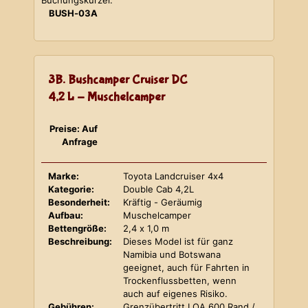
Buchungskürzel:
BUSH-03A
3B. Bushcamper Cruiser DC
4,2 L - Muschelcamper
Preise: Auf
Anfrage
Marke:
Toyota Landcruiser 4x4
Kategorie:
Double Cab 4,2L
Besonderheit:
Kräftig - Geräumig
Aufbau:
Muschelcamper
Bettengröße:
2,4 x 1,0 m
Beschreibung:
Dieses Model ist für ganz
Namibia und Botswana
geeignet, auch für Fahrten in
Trockenflussbetten, wenn
auch auf eigenes Risiko.
Gebühren:
Grenzübertritt LOA 600 Rand /