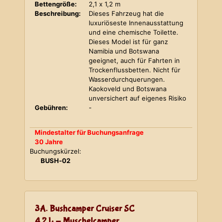
Bettengröße:
2,1 x 1,2 m
Beschreibung:
Dieses Fahrzeug hat die
luxuriöseste Innenausstattung
und eine chemische Toilette.
Dieses Model ist für ganz
Namibia und Botswana
geeignet, auch für Fahrten in
Trockenflussbetten. Nicht für
Wasserdurchquerungen.
Kaokoveld und Botswana
unversichert auf eigenes Risiko
Gebühren:
-
Mindestalter für Buchungsanfrage
30 Jahre
Buchungskürzel:
BUSH-02
3A. Bushcamper Cruiser SC
4,2 L - Muschelcamper