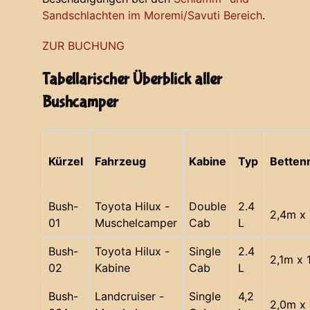
Sandschlachten im Moremi/Savuti Bereich
.
ZUR BUCHUNG
Tabellarischer Überblick aller
Bushcamper
Kürzel
Fahrzeug
Kabine
Typ
Bette
Bush-
Toyota Hilux -
Double
2.4
2,4m x 
01
Muschelcamper
Cab
L
Bush-
Toyota Hilux -
Single
2.4
2,1m x 
02
Kabine
Cab
L
Bush-
Landcruiser -
Single
4,2
2,0m x 