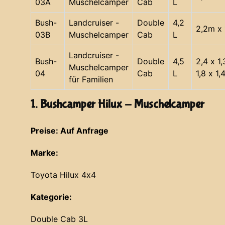
03A
Muschelcamper
Cab
L
Bush-
Landcruiser -
Double
4,2
2,2m x 
03B
Muschelcamper
Cab
L
Landcruiser -
Bush-
Double
4,5
2,4 x 1
Muschelcamper
04
Cab
L
1,8 x 1,
für Familien
1. Bushcamper Hilux - Muschelcamper
Preise: Auf Anfrage
Marke:
Toyota Hilux 4x4
Kategorie:
Double Cab 3L