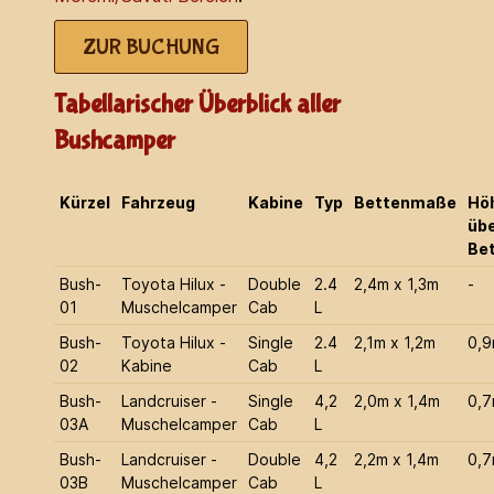
ZUR BUCHUNG
Tabellarischer Überblick aller
Bushcamper
Kürzel
Fahrzeug
Kabine
Typ
Bettenmaße
Hö
üb
Be
Bush-
Toyota Hilux -
Double
2.4
2,4m x 1,3m
-
01
Muschelcamper
Cab
L
Bush-
Toyota Hilux -
Single
2.4
2,1m x 1,2m
0,
02
Kabine
Cab
L
Bush-
Landcruiser -
Single
4,2
2,0m x 1,4m
0,
03A
Muschelcamper
Cab
L
Bush-
Landcruiser -
Double
4,2
2,2m x 1,4m
0,
03B
Muschelcamper
Cab
L