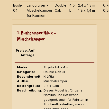
Bush-
Landcruiser -
Double
4,5
2,4 x 1,3 m
0,
04
Muschelcamper
Cab
L
1,8 x 1,4 m
0,
für Familien
1. Bushcamper Hilux -
Muschelcamper
Preise: Auf
Anfrage
Marke:
Toyota Hilux 4x4
Kategorie:
Double Cab 3L
Besonderheit:
Kräftig
Aufbau:
Muschelcamper
Bettengröße:
2,4 x 1,3m
Beschreibung:
Dieses Model ist für ganz
Namibia und Botswana
geeignet, auch für Fahrten in
Trockenflussbetten, wenn
dann auch ohne