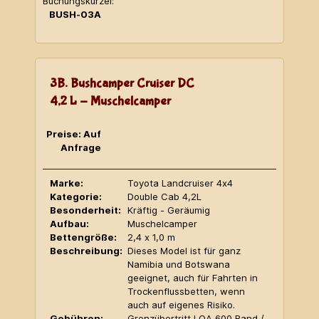
Buchungskürzel:
BUSH-03A
3B. Bushcamper Cruiser DC
4,2 L - Muschelcamper
Preise: Auf
Anfrage
Marke:
Toyota Landcruiser 4x4
Kategorie:
Double Cab 4,2L
Besonderheit:
Kräftig - Geräumig
Aufbau:
Muschelcamper
Bettengröße:
2,4 x 1,0 m
Beschreibung:
Dieses Model ist für ganz
Namibia und Botswana
geeignet, auch für Fahrten in
Trockenflussbetten, wenn
auch auf eigenes Risiko.
Gebühren:
Grenzübertritt LOA 600 Rand /