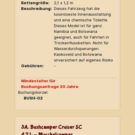
Bettengröße:
2,1 x 1,2 m
Beschreibung:
Dieses Fahrzeug hat die
luxuriöseste Innenausstattung
und eine chemische Toilette.
Dieses Model ist für ganz
Namibia und Botswana
geeignet, auch für Fahrten in
Trockenflussbetten. Nicht für
Wasserdurchquerungen.
Kaokoveld und Botswana
unversichert auf eigenes Risiko
Gebühren:
-
Mindestalter für
Buchungsanfrage 30 Jahre
Buchungskürzel:
BUSH-02
3A. Bushcamper Cruiser SC
4,2 L - Muschelcamper