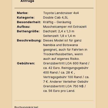
Anfrage
Marke:
Toyota Landcruiser 4x4
Kategorie:
Double Cab 4,5L
Besonderheit:
Kräftig - Geräumig
Aufbau:
Muschelcamper mit Extrazelt
Bettengröße:
Dachzelt: 2,4 x 1,3 m
Seitenzelt: 1,8 x 1,4 m
Beschreibung:
Dieses Model ist für ganz
Namibia und Botswana
geeignet, auch für Fahrten in
Trockenflussbetten, wenn
auch auf eigenes Risiko.
Gebühren:
Grenzübertritt LOA 600 Rand /
ca. 42 Euro. Reinigungsgebühr
400 Rand / ca. 28 € ,
Vertragsgebühr 100 Rand / ca.
7 €. Anderer Verleiher Gebühr
Grenzübertritt LOA 750 N$ /
ca. 56 Euro pro Land.
Buchungskürzel: