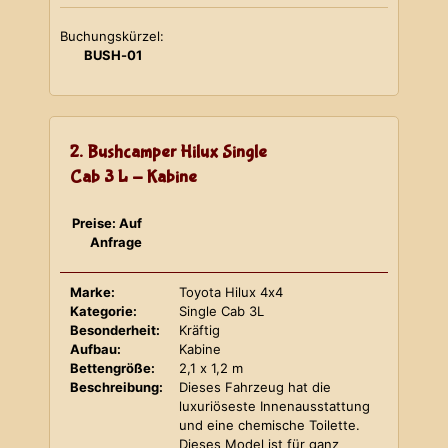
Buchungskürzel:
BUSH-01
2. Bushcamper Hilux Single
Cab 3 L - Kabine
Preise: Auf
Anfrage
Marke:
Toyota Hilux 4x4
Kategorie:
Single Cab 3L
Besonderheit:
Kräftig
Aufbau:
Kabine
Bettengröße:
2,1 x 1,2 m
Beschreibung:
Dieses Fahrzeug hat die
luxuriöseste Innenausstattung
und eine chemische Toilette.
Dieses Model ist für ganz