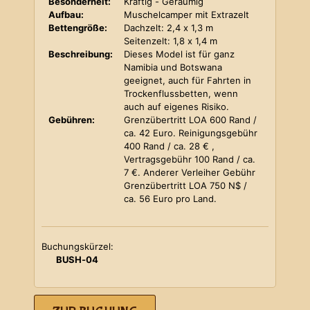
Besonderheit:
Kräftig - Geräumig
Aufbau:
Muschelcamper mit Extrazelt
Bettengröße:
Dachzelt: 2,4 x 1,3 m
Seitenzelt: 1,8 x 1,4 m
Beschreibung:
Dieses Model ist für ganz
Namibia und Botswana
geeignet, auch für Fahrten in
Trockenflussbetten, wenn
auch auf eigenes Risiko.
Gebühren:
Grenzübertritt LOA 600 Rand /
ca. 42 Euro. Reinigungsgebühr
400 Rand / ca. 28 € ,
Vertragsgebühr 100 Rand / ca.
7 €. Anderer Verleiher Gebühr
Grenzübertritt LOA 750 N$ /
ca. 56 Euro pro Land.
Buchungskürzel:
BUSH-04