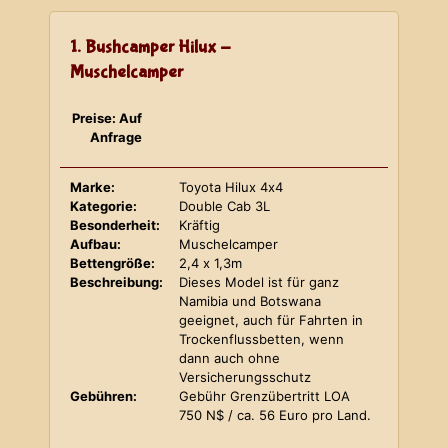
1. Bushcamper Hilux -
Muschelcamper
Preise: Auf
Anfrage
Marke:
Toyota Hilux 4x4
Kategorie:
Double Cab 3L
Besonderheit:
Kräftig
Aufbau:
Muschelcamper
Bettengröße:
2,4 x 1,3m
Beschreibung:
Dieses Model ist für ganz
Namibia und Botswana
geeignet, auch für Fahrten in
Trockenflussbetten, wenn
dann auch ohne
Versicherungsschutz
Gebühren:
Gebühr Grenzübertritt LOA
750 N$ / ca. 56 Euro pro Land.