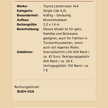
Marke:
Toyota Landcruiser 4x4
Kategorie:
Single Cab 4,2L
Besonderheit:
Kräftig - Geräumig
Aufbau:
Muschelcamper
Bettengröße:
2,0 x 1,4 m
Beschreibung:
Dieses Model ist für ganz
Namibia und Botswana
geeignet, auch für Fahrten in
Trockenflussbetten, wenn
auch auf eigenes Risiko.
Gebühren:
Grenzübertritt LOA 600 Rand /
ca. 42 Euro. Reinigungsgebühr
400 Rand / ca. 28 € ,
Vertragsgebühr 100 Rand / ca.
7 €
Buchungskürzel:
BUSH-03A