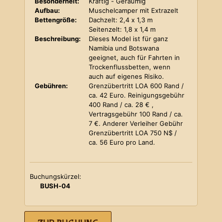
Besonderheit:
Kräftig - Geräumig
Aufbau:
Muschelcamper mit Extrazelt
Bettengröße:
Dachzelt: 2,4 x 1,3 m
Seitenzelt: 1,8 x 1,4 m
Beschreibung:
Dieses Model ist für ganz
Namibia und Botswana
geeignet, auch für Fahrten in
Trockenflussbetten, wenn
auch auf eigenes Risiko.
Gebühren:
Grenzübertritt LOA 600 Rand /
ca. 42 Euro. Reinigungsgebühr
400 Rand / ca. 28 € ,
Vertragsgebühr 100 Rand / ca.
7 €. Anderer Verleiher Gebühr
Grenzübertritt LOA 750 N$ /
ca. 56 Euro pro Land.
Buchungskürzel:
BUSH-04