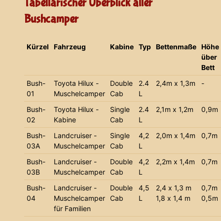
Tabellarischer Überblick aller
Bushcamper
Kürzel
Fahrzeug
Kabine
Typ
Bettenmaße
Höhe
über
Bett
Bush-
Toyota Hilux -
Double
2.4
2,4m x 1,3m
-
01
Muschelcamper
Cab
L
Bush-
Toyota Hilux -
Single
2.4
2,1m x 1,2m
0,9m
02
Kabine
Cab
L
Bush-
Landcruiser -
Single
4,2
2,0m x 1,4m
0,7m
03A
Muschelcamper
Cab
L
Bush-
Landcruiser -
Double
4,2
2,2m x 1,4m
0,7m
03B
Muschelcamper
Cab
L
Bush-
Landcruiser -
Double
4,5
2,4 x 1,3 m
0,7m
04
Muschelcamper
Cab
L
1,8 x 1,4 m
0,5m
für Familien