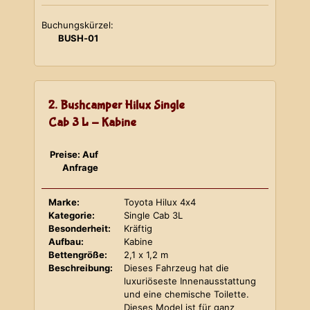
Buchungskürzel:
BUSH-01
2. Bushcamper Hilux Single
Cab 3 L - Kabine
Preise: Auf
Anfrage
Marke:
Toyota Hilux 4x4
Kategorie:
Single Cab 3L
Besonderheit:
Kräftig
Aufbau:
Kabine
Bettengröße:
2,1 x 1,2 m
Beschreibung:
Dieses Fahrzeug hat die
luxuriöseste Innenausstattung
und eine chemische Toilette.
Dieses Model ist für ganz