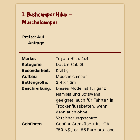
1. Bushcamper Hilux -
Muschelcamper
Preise: Auf
Anfrage
Marke:
Toyota Hilux 4x4
Kategorie:
Double Cab 3L
Besonderheit:
Kräftig
Aufbau:
Muschelcamper
Bettengröße:
2,4 x 1,3m
Beschreibung:
Dieses Model ist für ganz
Namibia und Botswana
geeignet, auch für Fahrten in
Trockenflussbetten, wenn
dann auch ohne
Versicherungsschutz
Gebühren:
Gebühr Grenzübertritt LOA
750 N$ / ca. 56 Euro pro Land.