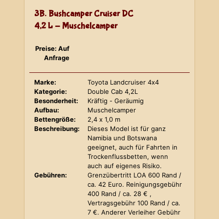
3B. Bushcamper Cruiser DC
4,2 L - Muschelcamper
Preise: Auf
Anfrage
Marke:
Toyota Landcruiser 4x4
Kategorie:
Double Cab 4,2L
Besonderheit:
Kräftig - Geräumig
Aufbau:
Muschelcamper
Bettengröße:
2,4 x 1,0 m
Beschreibung:
Dieses Model ist für ganz
Namibia und Botswana
geeignet, auch für Fahrten in
Trockenflussbetten, wenn
auch auf eigenes Risiko.
Gebühren:
Grenzübertritt LOA 600 Rand /
ca. 42 Euro. Reinigungsgebühr
400 Rand / ca. 28 € ,
Vertragsgebühr 100 Rand / ca.
7 €. Anderer Verleiher Gebühr