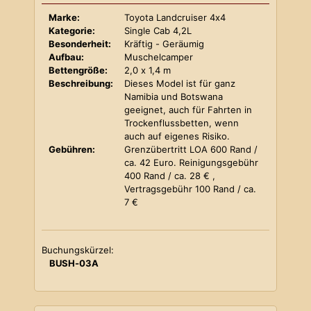
Marke:
Toyota Landcruiser 4x4
Kategorie:
Single Cab 4,2L
Besonderheit:
Kräftig - Geräumig
Aufbau:
Muschelcamper
Bettengröße:
2,0 x 1,4 m
Beschreibung:
Dieses Model ist für ganz
Namibia und Botswana
geeignet, auch für Fahrten in
Trockenflussbetten, wenn
auch auf eigenes Risiko.
Gebühren:
Grenzübertritt LOA 600 Rand /
ca. 42 Euro. Reinigungsgebühr
400 Rand / ca. 28 € ,
Vertragsgebühr 100 Rand / ca.
7 €
Buchungskürzel:
BUSH-03A