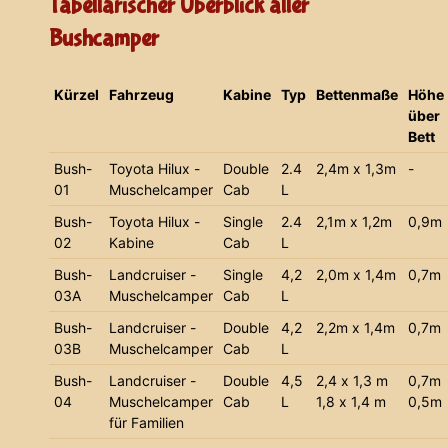
Tabellarischer Überblick aller
Bushcamper
Kürzel
Fahrzeug
Kabine
Typ
Bettenmaße
Höhe
über
Bett
Bush-
Toyota Hilux -
Double
2.4
2,4m x 1,3m
-
01
Muschelcamper
Cab
L
Bush-
Toyota Hilux -
Single
2.4
2,1m x 1,2m
0,9m
02
Kabine
Cab
L
Bush-
Landcruiser -
Single
4,2
2,0m x 1,4m
0,7m
03A
Muschelcamper
Cab
L
Bush-
Landcruiser -
Double
4,2
2,2m x 1,4m
0,7m
03B
Muschelcamper
Cab
L
Bush-
Landcruiser -
Double
4,5
2,4 x 1,3 m
0,7m
04
Muschelcamper
Cab
L
1,8 x 1,4 m
0,5m
für Familien