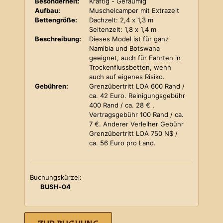
Besonderheit:
Kräftig - Geräumig
Aufbau:
Muschelcamper mit Extrazelt
Bettengröße:
Dachzelt: 2,4 x 1,3 m
Seitenzelt: 1,8 x 1,4 m
Beschreibung:
Dieses Model ist für ganz
Namibia und Botswana
geeignet, auch für Fahrten in
Trockenflussbetten, wenn
auch auf eigenes Risiko.
Gebühren:
Grenzübertritt LOA 600 Rand /
ca. 42 Euro. Reinigungsgebühr
400 Rand / ca. 28 € ,
Vertragsgebühr 100 Rand / ca.
7 €. Anderer Verleiher Gebühr
Grenzübertritt LOA 750 N$ /
ca. 56 Euro pro Land.
Buchungskürzel:
BUSH-04