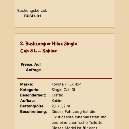
Buchungskürzel:
BUSH-01
2. Bushcamper Hilux Single
Cab 3 L - Kabine
Preise: Auf
Anfrage
Marke:
Toyota Hilux 4x4
Kategorie:
Single Cab 3L
Besonderheit:
Kräftig
Aufbau:
Kabine
Bettengröße:
2,1 x 1,2 m
Beschreibung:
Dieses Fahrzeug hat die
luxuriöseste Innenausstattung
und eine chemische Toilette.
Dieses Model ist für ganz