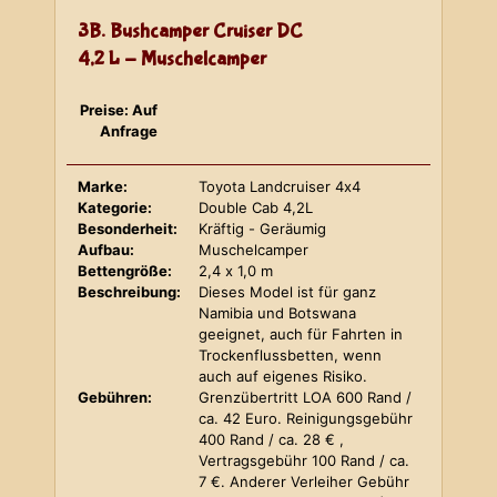
3B. Bushcamper Cruiser DC
4,2 L - Muschelcamper
Preise: Auf
Anfrage
Marke:
Toyota Landcruiser 4x4
Kategorie:
Double Cab 4,2L
Besonderheit:
Kräftig - Geräumig
Aufbau:
Muschelcamper
Bettengröße:
2,4 x 1,0 m
Beschreibung:
Dieses Model ist für ganz
Namibia und Botswana
geeignet, auch für Fahrten in
Trockenflussbetten, wenn
auch auf eigenes Risiko.
Gebühren:
Grenzübertritt LOA 600 Rand /
ca. 42 Euro. Reinigungsgebühr
400 Rand / ca. 28 € ,
Vertragsgebühr 100 Rand / ca.
7 €. Anderer Verleiher Gebühr