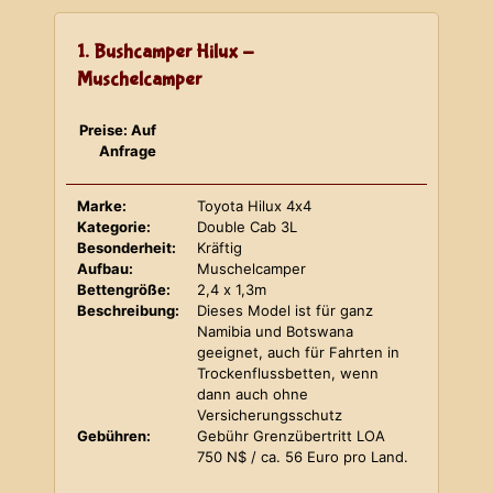
1. Bushcamper Hilux -
Muschelcamper
Preise: Auf
Anfrage
Marke:
Toyota Hilux 4x4
Kategorie:
Double Cab 3L
Besonderheit:
Kräftig
Aufbau:
Muschelcamper
Bettengröße:
2,4 x 1,3m
Beschreibung:
Dieses Model ist für ganz
Namibia und Botswana
geeignet, auch für Fahrten in
Trockenflussbetten, wenn
dann auch ohne
Versicherungsschutz
Gebühren:
Gebühr Grenzübertritt LOA
750 N$ / ca. 56 Euro pro Land.