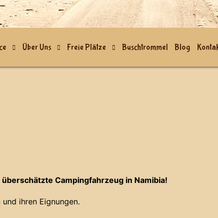
ce
Über Uns
Freie Plätze
Buschtrommel
Blog
Kontak
 überschätzte Campingfahrzeug in Namibia!
 und ihren Eignungen.