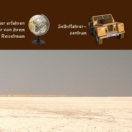
ier erfahren
Selbstfahrer-
ir von ihrem
zentrum
Reisetraum