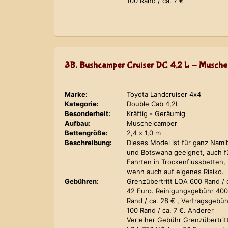
100 Rand / ca. 7 €
3B. Bushcamper Cruiser DC 4,2 L - Musche
Marke:
Toyota Landcruiser 4x4
Kategorie:
Double Cab 4,2L
Besonderheit:
Kräftig - Geräumig
Aufbau:
Muschelcamper
Bettengröße:
2,4 x 1,0 m
Beschreibung:
Dieses Model ist für ganz Nami
und Botswana geeignet, auch f
Fahrten in Trockenflussbetten,
wenn auch auf eigenes Risiko.
Gebühren:
Grenzübertritt LOA 600 Rand / 
42 Euro. Reinigungsgebühr 400
Rand / ca. 28 € , Vertragsgebüh
100 Rand / ca. 7 €. Anderer
Verleiher Gebühr Grenzübertrit