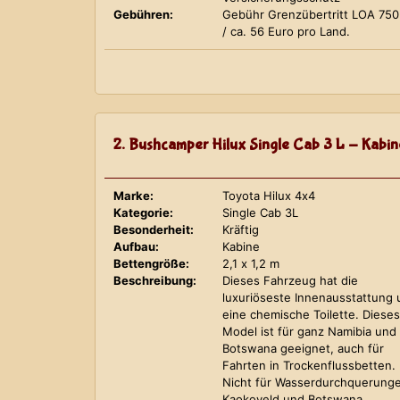
Gebühren:
Gebühr Grenzübertritt LOA 75
/ ca. 56 Euro pro Land.
2. Bushcamper Hilux Single Cab 3 L - Kabin
Marke:
Toyota Hilux 4x4
Kategorie:
Single Cab 3L
Besonderheit:
Kräftig
Aufbau:
Kabine
Bettengröße:
2,1 x 1,2 m
Beschreibung:
Dieses Fahrzeug hat die
luxuriöseste Innenausstattung
eine chemische Toilette. Dieses
Model ist für ganz Namibia und
Botswana geeignet, auch für
Fahrten in Trockenflussbetten.
Nicht für Wasserdurchquerung
Kaokoveld und Botswana