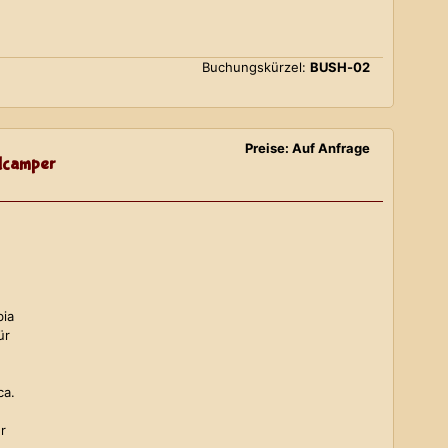
Buchungskürzel:
BUSH-02
Preise: Auf Anfrage
lcamper
bia
ür
ca.
r