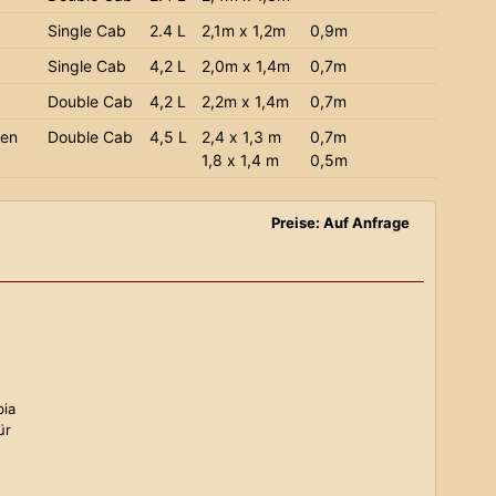
Single Cab
2.4 L
2,1m x 1,2m
0,9m
Single Cab
4,2 L
2,0m x 1,4m
0,7m
Double Cab
4,2 L
2,2m x 1,4m
0,7m
ien
Double Cab
4,5 L
2,4 x 1,3 m
0,7m
1,8 x 1,4 m
0,5m
Preise: Auf Anfrage
bia
ür