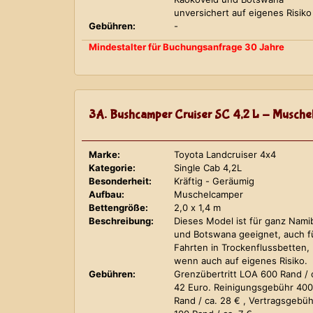
unversichert auf eigenes Risiko
Gebühren:
-
Mindestalter für Buchungsanfrage 30 Jahre
3A. Bushcamper Cruiser SC 4,2 L - Musche
Marke:
Toyota Landcruiser 4x4
Kategorie:
Single Cab 4,2L
Besonderheit:
Kräftig - Geräumig
Aufbau:
Muschelcamper
Bettengröße:
2,0 x 1,4 m
Beschreibung:
Dieses Model ist für ganz Nami
und Botswana geeignet, auch f
Fahrten in Trockenflussbetten,
wenn auch auf eigenes Risiko.
Gebühren:
Grenzübertritt LOA 600 Rand / 
42 Euro. Reinigungsgebühr 400
Rand / ca. 28 € , Vertragsgebüh