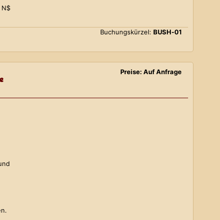
0 N$
Buchungskürzel:
BUSH-01
Preise: Auf Anfrage
e
 und
en.