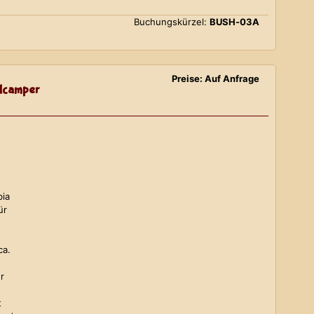
Buchungskürzel:
BUSH-03A
Preise: Auf Anfrage
lcamper
bia
ür
ca.
r
t