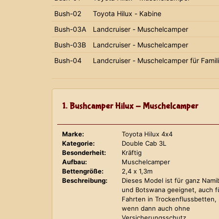
Bush-02
Toyota Hilux - Kabine
Bush-03A
Landcruiser - Muschelcamper
Bush-03B
Landcruiser - Muschelcamper
Bush-04
Landcruiser - Muschelcamper für Famil
1. Bushcamper Hilux - Muschelcamper
Marke:
Toyota Hilux 4x4
Kategorie:
Double Cab 3L
Besonderheit:
Kräftig
Aufbau:
Muschelcamper
Bettengröße:
2,4 x 1,3m
Beschreibung:
Dieses Model ist für ganz Nami
und Botswana geeignet, auch f
Fahrten in Trockenflussbetten,
wenn dann auch ohne
Versicherungsschutz