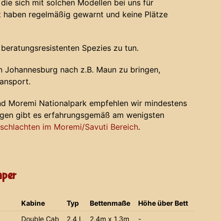
die sich mit solchen Modellen bei uns für
haben regelmäßig gewarnt und keine Plätze
 beratungsresistenten Spezies zu tun.
 Johannesburg nach z.B. Maun zu bringen,
ansport.
nd Moremi Nationalpark empfehlen wir mindestens
ugen gibt es erfahrungsgemäß am wenigsten
chlachten im Moremi/Savuti Bereich
.
mper
Kabine
Typ
Bettenmaße
Höhe über Bett
Double Cab
2.4 L
2,4m x 1,3m
-