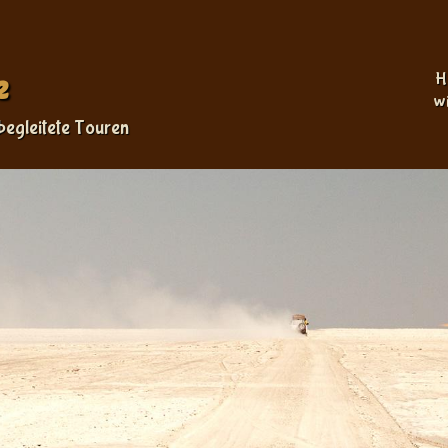
Sprache auswählen
e
H
w
begleitete Touren