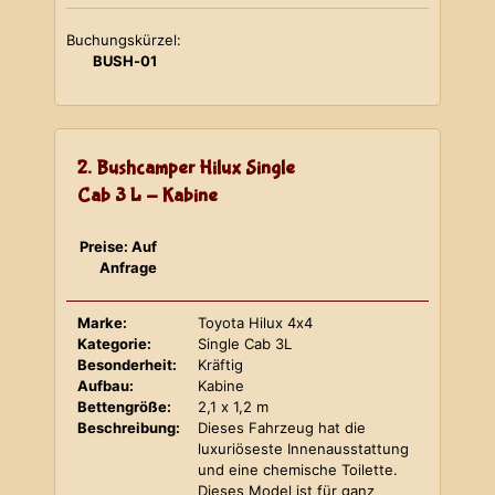
Buchungskürzel:
BUSH-01
2. Bushcamper Hilux Single
Cab 3 L - Kabine
Preise: Auf
Anfrage
Marke:
Toyota Hilux 4x4
Kategorie:
Single Cab 3L
Besonderheit:
Kräftig
Aufbau:
Kabine
Bettengröße:
2,1 x 1,2 m
Beschreibung:
Dieses Fahrzeug hat die
luxuriöseste Innenausstattung
und eine chemische Toilette.
Dieses Model ist für ganz