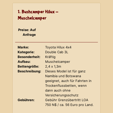
1. Bushcamper Hilux -
Muschelcamper
Preise: Auf
Anfrage
Marke:
Toyota Hilux 4x4
Kategorie:
Double Cab 3L
Besonderheit:
Kräftig
Aufbau:
Muschelcamper
Bettengröße:
2,4 x 1,3m
Beschreibung:
Dieses Model ist für ganz
Namibia und Botswana
geeignet, auch für Fahrten in
Trockenflussbetten, wenn
dann auch ohne
Versicherungsschutz
Gebühren:
Gebühr Grenzübertritt LOA
750 N$ / ca. 56 Euro pro Land.