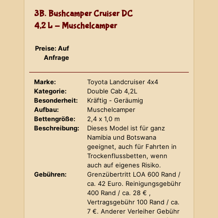
3B. Bushcamper Cruiser DC
4,2 L - Muschelcamper
Preise: Auf
Anfrage
Marke:
Toyota Landcruiser 4x4
Kategorie:
Double Cab 4,2L
Besonderheit:
Kräftig - Geräumig
Aufbau:
Muschelcamper
Bettengröße:
2,4 x 1,0 m
Beschreibung:
Dieses Model ist für ganz
Namibia und Botswana
geeignet, auch für Fahrten in
Trockenflussbetten, wenn
auch auf eigenes Risiko.
Gebühren:
Grenzübertritt LOA 600 Rand /
ca. 42 Euro. Reinigungsgebühr
400 Rand / ca. 28 € ,
Vertragsgebühr 100 Rand / ca.
7 €. Anderer Verleiher Gebühr