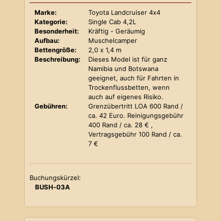
Marke:
Toyota Landcruiser 4x4
Kategorie:
Single Cab 4,2L
Besonderheit:
Kräftig - Geräumig
Aufbau:
Muschelcamper
Bettengröße:
2,0 x 1,4 m
Beschreibung:
Dieses Model ist für ganz
Namibia und Botswana
geeignet, auch für Fahrten in
Trockenflussbetten, wenn
auch auf eigenes Risiko.
Gebühren:
Grenzübertritt LOA 600 Rand /
ca. 42 Euro. Reinigungsgebühr
400 Rand / ca. 28 € ,
Vertragsgebühr 100 Rand / ca.
7 €
Buchungskürzel:
BUSH-03A