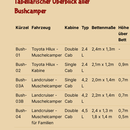
Tabellarischer Überblick aller
Bushcamper
Kürzel
Fahrzeug
Kabine
Typ
Bettenmaße
Höhe
über
Bett
Bush-
Toyota Hilux -
Double
2.4
2,4m x 1,3m
-
01
Muschelcamper
Cab
L
Bush-
Toyota Hilux -
Single
2.4
2,1m x 1,2m
0,9m
02
Kabine
Cab
L
Bush-
Landcruiser -
Single
4,2
2,0m x 1,4m
0,7m
03A
Muschelcamper
Cab
L
Bush-
Landcruiser -
Double
4,2
2,2m x 1,4m
0,7m
03B
Muschelcamper
Cab
L
Bush-
Landcruiser -
Double
4,5
2,4 x 1,3 m
0,7m
04
Muschelcamper
Cab
L
1,8 x 1,4 m
0,5m
für Familien