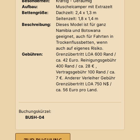
Besonderheit:
Kräftig - Geräumig
Aufbau:
Muschelcamper mit Extrazelt
Bettengröße:
Dachzelt: 2,4 x 1,3 m
Seitenzelt: 1,8 x 1,4 m
Beschreibung:
Dieses Model ist für ganz
Namibia und Botswana
geeignet, auch für Fahrten in
Trockenflussbetten, wenn
auch auf eigenes Risiko.
Gebühren:
Grenzübertritt LOA 600 Rand /
ca. 42 Euro. Reinigungsgebühr
400 Rand / ca. 28 € ,
Vertragsgebühr 100 Rand / ca.
7 €. Anderer Verleiher Gebühr
Grenzübertritt LOA 750 N$ /
ca. 56 Euro pro Land.
Buchungskürzel:
BUSH-04