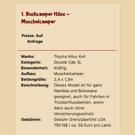
1. Bushcamper Hilux -
Muschelcamper
Preise: Auf
Anfrage
Marke:
Toyota Hilux 4x4
Kategorie:
Double Cab 3L
Besonderheit:
Kräftig
Aufbau:
Muschelcamper
Bettengröße:
2,4 x 1,3m
Beschreibung:
Dieses Model ist für ganz
Namibia und Botswana
geeignet, auch für Fahrten in
Trockenflussbetten, wenn
dann auch ohne
Versicherungsschutz
Gebühren:
Gebühr Grenzübertritt LOA
750 N$ / ca. 56 Euro pro Land.