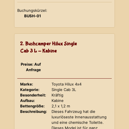
Buchungskürzel:
BUSH-01
2. Bushcamper Hilux Single
Cab 3 L - Kabine
Preise: Auf
Anfrage
Marke:
Toyota Hilux 4x4
Kategorie:
Single Cab 3L
Besonderheit:
Kräftig
Aufbau:
Kabine
Bettengröße:
2,1 x 1,2 m
Beschreibung:
Dieses Fahrzeug hat die
luxuriöseste Innenausstattung
und eine chemische Toilette.
Dieses Model ist für ganz