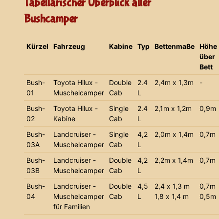
Tabellarischer Überblick aller
Bushcamper
Kürzel
Fahrzeug
Kabine
Typ
Bettenmaße
Höhe
über
Bett
Bush-
Toyota Hilux -
Double
2.4
2,4m x 1,3m
-
01
Muschelcamper
Cab
L
Bush-
Toyota Hilux -
Single
2.4
2,1m x 1,2m
0,9m
02
Kabine
Cab
L
Bush-
Landcruiser -
Single
4,2
2,0m x 1,4m
0,7m
03A
Muschelcamper
Cab
L
Bush-
Landcruiser -
Double
4,2
2,2m x 1,4m
0,7m
03B
Muschelcamper
Cab
L
Bush-
Landcruiser -
Double
4,5
2,4 x 1,3 m
0,7m
04
Muschelcamper
Cab
L
1,8 x 1,4 m
0,5m
für Familien