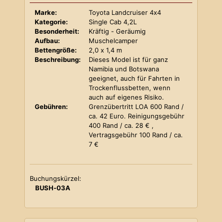
Marke:
Toyota Landcruiser 4x4
Kategorie:
Single Cab 4,2L
Besonderheit:
Kräftig - Geräumig
Aufbau:
Muschelcamper
Bettengröße:
2,0 x 1,4 m
Beschreibung:
Dieses Model ist für ganz
Namibia und Botswana
geeignet, auch für Fahrten in
Trockenflussbetten, wenn
auch auf eigenes Risiko.
Gebühren:
Grenzübertritt LOA 600 Rand /
ca. 42 Euro. Reinigungsgebühr
400 Rand / ca. 28 € ,
Vertragsgebühr 100 Rand / ca.
7 €
Buchungskürzel:
BUSH-03A