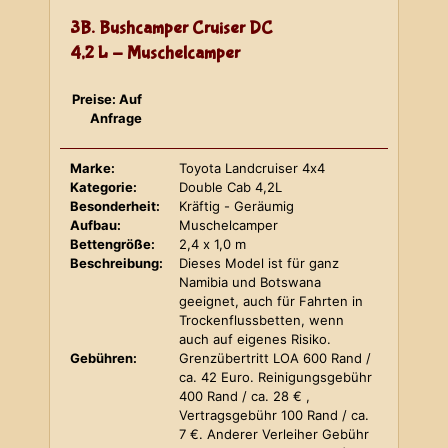
3B. Bushcamper Cruiser DC
4,2 L - Muschelcamper
Preise: Auf
Anfrage
Marke:
Toyota Landcruiser 4x4
Kategorie:
Double Cab 4,2L
Besonderheit:
Kräftig - Geräumig
Aufbau:
Muschelcamper
Bettengröße:
2,4 x 1,0 m
Beschreibung:
Dieses Model ist für ganz
Namibia und Botswana
geeignet, auch für Fahrten in
Trockenflussbetten, wenn
auch auf eigenes Risiko.
Gebühren:
Grenzübertritt LOA 600 Rand /
ca. 42 Euro. Reinigungsgebühr
400 Rand / ca. 28 € ,
Vertragsgebühr 100 Rand / ca.
7 €. Anderer Verleiher Gebühr