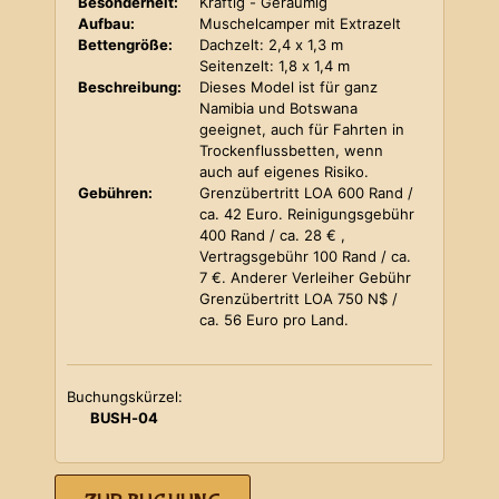
Besonderheit:
Kräftig - Geräumig
Aufbau:
Muschelcamper mit Extrazelt
Bettengröße:
Dachzelt: 2,4 x 1,3 m
Seitenzelt: 1,8 x 1,4 m
Beschreibung:
Dieses Model ist für ganz
Namibia und Botswana
geeignet, auch für Fahrten in
Trockenflussbetten, wenn
auch auf eigenes Risiko.
Gebühren:
Grenzübertritt LOA 600 Rand /
ca. 42 Euro. Reinigungsgebühr
400 Rand / ca. 28 € ,
Vertragsgebühr 100 Rand / ca.
7 €. Anderer Verleiher Gebühr
Grenzübertritt LOA 750 N$ /
ca. 56 Euro pro Land.
Buchungskürzel:
BUSH-04