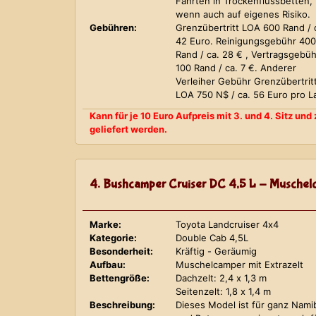
Fahrten in Trockenflussbetten,
wenn auch auf eigenes Risiko.
Gebühren:
Grenzübertritt LOA 600 Rand / 
42 Euro. Reinigungsgebühr 400
Rand / ca. 28 € , Vertragsgebüh
100 Rand / ca. 7 €. Anderer
Verleiher Gebühr Grenzübertrit
LOA 750 N$ / ca. 56 Euro pro L
Kann für je 10 Euro Aufpreis mit 3. und 4. Sitz un
geliefert werden.
4. Bushcamper Cruiser DC 4,5 L - Muschelc
Marke:
Toyota Landcruiser 4x4
Kategorie:
Double Cab 4,5L
Besonderheit:
Kräftig - Geräumig
Aufbau:
Muschelcamper mit Extrazelt
Bettengröße:
Dachzelt: 2,4 x 1,3 m
Seitenzelt: 1,8 x 1,4 m
Beschreibung:
Dieses Model ist für ganz Nami