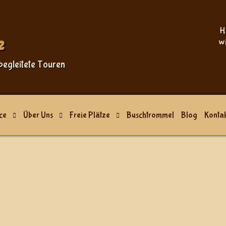
H
e
w
begleitete Touren
ce
Über Uns
Freie Plätze
Buschtrommel
Blog
Kontak