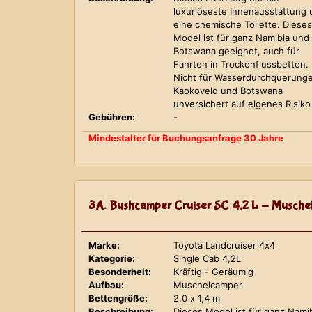
luxuriöseste Innenausstattung
eine chemische Toilette. Dieses
Model ist für ganz Namibia und
Botswana geeignet, auch für
Fahrten in Trockenflussbetten.
Nicht für Wasserdurchquerung
Kaokoveld und Botswana
unversichert auf eigenes Risiko
Gebühren:
-
Mindestalter für Buchungsanfrage 30 Jahre
3A. Bushcamper Cruiser SC 4,2 L - Musche
Marke:
Toyota Landcruiser 4x4
Kategorie:
Single Cab 4,2L
Besonderheit:
Kräftig - Geräumig
Aufbau:
Muschelcamper
Bettengröße:
2,0 x 1,4 m
Beschreibung:
Dieses Model ist für ganz Nami