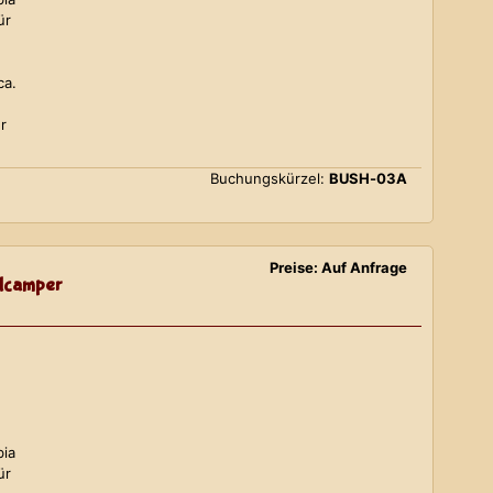
ür
ca.
r
Buchungskürzel:
BUSH-03A
Preise: Auf Anfrage
lcamper
bia
ür