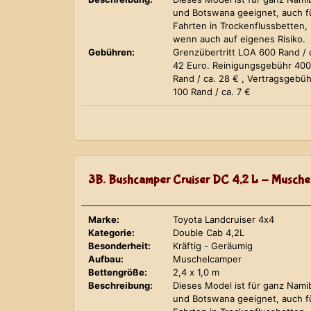
und Botswana geeignet, auch f
Fahrten in Trockenflussbetten,
wenn auch auf eigenes Risiko.
Gebühren:
Grenzübertritt LOA 600 Rand / 
42 Euro. Reinigungsgebühr 400
Rand / ca. 28 € , Vertragsgebüh
100 Rand / ca. 7 €
3B. Bushcamper Cruiser DC 4,2 L - Musche
Marke:
Toyota Landcruiser 4x4
Kategorie:
Double Cab 4,2L
Besonderheit:
Kräftig - Geräumig
Aufbau:
Muschelcamper
Bettengröße:
2,4 x 1,0 m
Beschreibung:
Dieses Model ist für ganz Nami
und Botswana geeignet, auch f