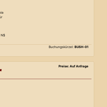
bia
ür
0 N$
Buchungskürzel:
BUSH-01
Preise: Auf Anfrage
e