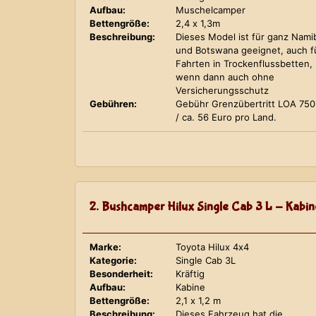
Aufbau:
Muschelcamper
Bettengröße:
2,4 x 1,3m
Beschreibung:
Dieses Model ist für ganz Nami
und Botswana geeignet, auch f
Fahrten in Trockenflussbetten,
wenn dann auch ohne
Versicherungsschutz
Gebühren:
Gebühr Grenzübertritt LOA 75
/ ca. 56 Euro pro Land.
2. Bushcamper Hilux Single Cab 3 L - Kabin
Marke:
Toyota Hilux 4x4
Kategorie:
Single Cab 3L
Besonderheit:
Kräftig
Aufbau:
Kabine
Bettengröße:
2,1 x 1,2 m
Beschreibung:
Dieses Fahrzeug hat die