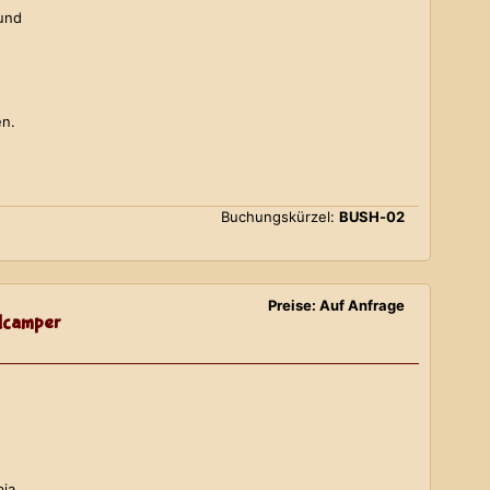
 und
en.
Buchungskürzel:
BUSH-02
Preise: Auf Anfrage
lcamper
bia