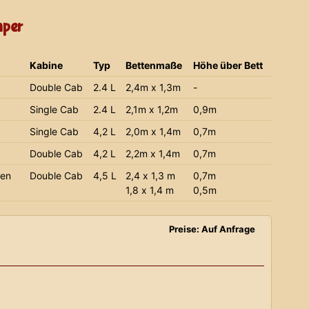
mper
Kabine
Typ
Bettenmaße
Höhe über Bett
Double Cab
2.4 L
2,4m x 1,3m
-
Single Cab
2.4 L
2,1m x 1,2m
0,9m
Single Cab
4,2 L
2,0m x 1,4m
0,7m
Double Cab
4,2 L
2,2m x 1,4m
0,7m
ien
Double Cab
4,5 L
2,4 x 1,3 m
0,7m
1,8 x 1,4 m
0,5m
Preise: Auf Anfrage