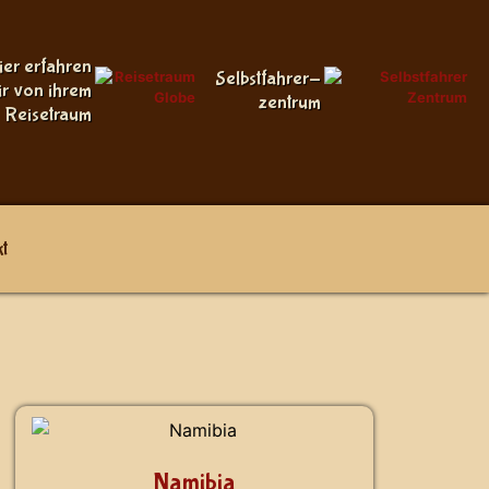
ier erfahren
Selbstfahrer-
ir von ihrem
zentrum
Reisetraum
t
Namibia