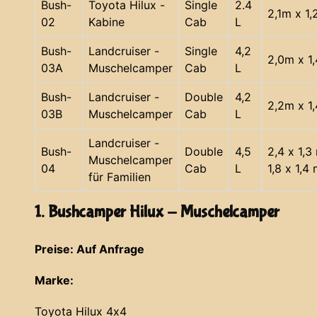
Bush-
Toyota Hilux -
Single
2.4
2,1m x 1
02
Kabine
Cab
L
Bush-
Landcruiser -
Single
4,2
2,0m x 1
03A
Muschelcamper
Cab
L
Bush-
Landcruiser -
Double
4,2
2,2m x 1
03B
Muschelcamper
Cab
L
Landcruiser -
Bush-
Double
4,5
2,4 x 1,3
Muschelcamper
04
Cab
L
1,8 x 1,4
für Familien
1. Bushcamper Hilux - Muschelcamper
Preise: Auf Anfrage
Marke:
Toyota Hilux 4x4