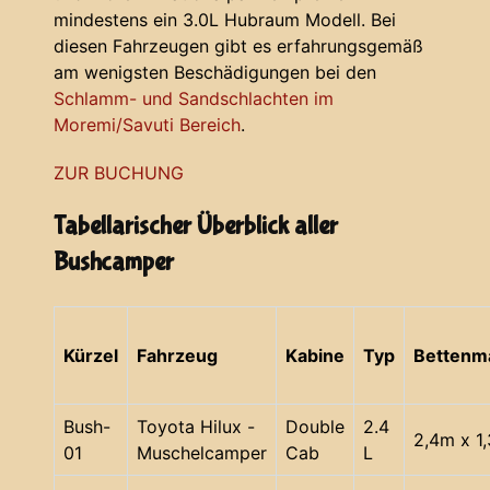
mindestens ein 3.0L Hubraum Modell. Bei
diesen Fahrzeugen gibt es erfahrungsgemäß
am wenigsten Beschädigungen bei den
Schlamm- und Sandschlachten im
Moremi/Savuti Bereich
.
ZUR BUCHUNG
Tabellarischer Überblick aller
Bushcamper
Kürzel
Fahrzeug
Kabine
Typ
Bettenm
Bush-
Toyota Hilux -
Double
2.4
2,4m x 1
01
Muschelcamper
Cab
L