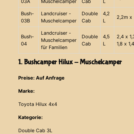
03A
Muschelcamper
Cab
L
Bush-
Landcruiser -
Double
4,2
2,2m x 
03B
Muschelcamper
Cab
L
Landcruiser -
Bush-
Double
4,5
2,4 x 1
Muschelcamper
04
Cab
L
1,8 x 1,
für Familien
1. Bushcamper Hilux - Muschelcamper
Preise: Auf Anfrage
Marke:
Toyota Hilux 4x4
Kategorie:
Double Cab 3L