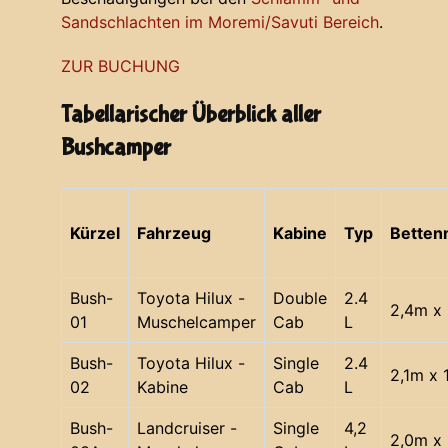
Sandschlachten im Moremi/Savuti Bereich
.
ZUR BUCHUNG
Tabellarischer Überblick aller
Bushcamper
Kürzel
Fahrzeug
Kabine
Typ
Bette
Bush-
Toyota Hilux -
Double
2.4
2,4m x 
01
Muschelcamper
Cab
L
Bush-
Toyota Hilux -
Single
2.4
2,1m x 
02
Kabine
Cab
L
Bush-
Landcruiser -
Single
4,2
2,0m x 