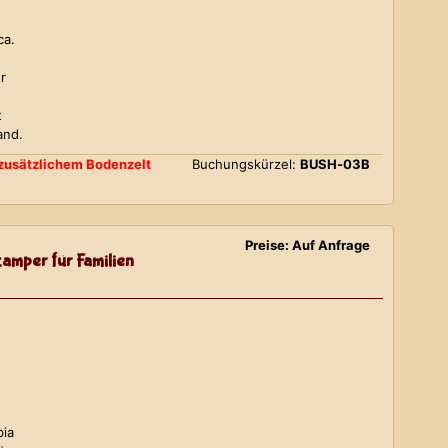
ca.
r
t
and.
d zusätzlichem Bodenzelt
Buchungskürzel:
BUSH-03B
Preise: Auf Anfrage
amper für Familien
bia