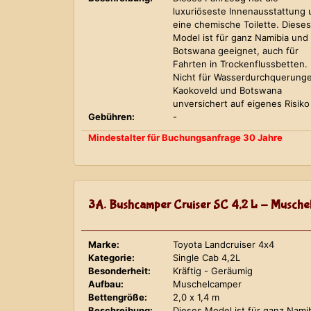
luxuriöseste Innenausstattung
eine chemische Toilette. Dieses
Model ist für ganz Namibia und
Botswana geeignet, auch für
Fahrten in Trockenflussbetten.
Nicht für Wasserdurchquerung
Kaokoveld und Botswana
unversichert auf eigenes Risiko
Gebühren:
-
Mindestalter für Buchungsanfrage 30 Jahre
3A. Bushcamper Cruiser SC 4,2 L - Musche
Marke:
Toyota Landcruiser 4x4
Kategorie:
Single Cab 4,2L
Besonderheit:
Kräftig - Geräumig
Aufbau:
Muschelcamper
Bettengröße:
2,0 x 1,4 m
Beschreibung:
Dieses Model ist für ganz Nami