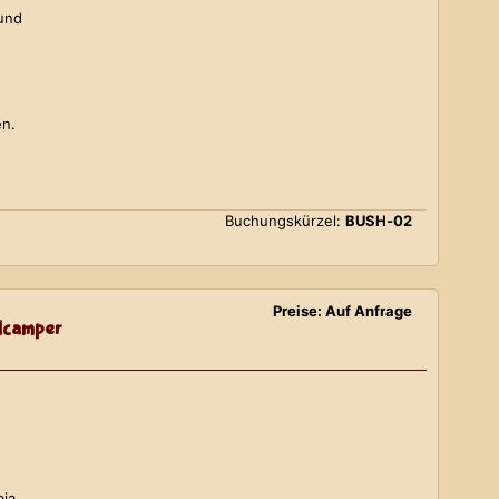
 und
en.
Buchungskürzel:
BUSH-02
Preise: Auf Anfrage
lcamper
bia