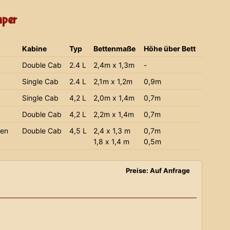
mper
Kabine
Typ
Bettenmaße
Höhe über Bett
Double Cab
2.4 L
2,4m x 1,3m
-
Single Cab
2.4 L
2,1m x 1,2m
0,9m
Single Cab
4,2 L
2,0m x 1,4m
0,7m
Double Cab
4,2 L
2,2m x 1,4m
0,7m
ien
Double Cab
4,5 L
2,4 x 1,3 m
0,7m
1,8 x 1,4 m
0,5m
Preise: Auf Anfrage