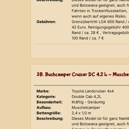
und Botswana geeignet, auch f
Fahrten in Trockenflussbetten,
wenn auch auf eigenes Risiko.
Gebühren:
Grenzübertritt LOA 600 Rand / 
42 Euro. Reinigungsgebühr 400
Rand / ca. 28 € , Vertragsgebüh
100 Rand / ca. 7 €
3B. Bushcamper Cruiser DC 4,2 L - Musche
Marke:
Toyota Landcruiser 4x4
Kategorie:
Double Cab 4,2L
Besonderheit:
Kräftig - Geräumig
Aufbau:
Muschelcamper
Bettengröße:
2,4 x 1,0 m
Beschreibung:
Dieses Model ist für ganz Nami
und Botswana geeignet, auch f