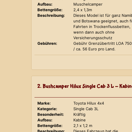
Aufbau:
Muschelcamper
Bettengröße:
2,4 x 1,3m
Beschreibung:
Dieses Model ist für ganz Nami
und Botswana geeignet, auch f
Fahrten in Trockenflussbetten,
wenn dann auch ohne
Versicherungsschutz
Gebühren:
Gebühr Grenzübertritt LOA 75
/ ca. 56 Euro pro Land.
2. Bushcamper Hilux Single Cab 3 L - Kabin
Marke:
Toyota Hilux 4x4
Kategorie:
Single Cab 3L
Besonderheit:
Kräftig
Aufbau:
Kabine
Bettengröße:
2,1 x 1,2 m
Beschreibung:
Dieses Fahrzeug hat die