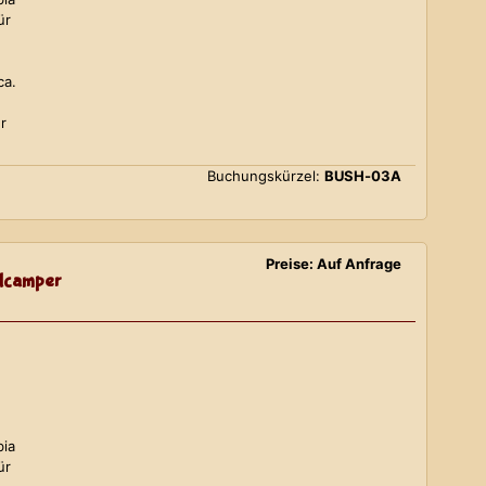
ür
ca.
r
Buchungskürzel:
BUSH-03A
Preise: Auf Anfrage
lcamper
bia
ür