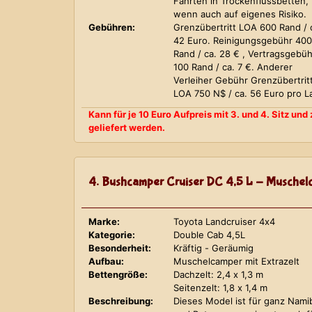
Fahrten in Trockenflussbetten,
wenn auch auf eigenes Risiko.
Gebühren:
Grenzübertritt LOA 600 Rand / 
42 Euro. Reinigungsgebühr 400
Rand / ca. 28 € , Vertragsgebüh
100 Rand / ca. 7 €. Anderer
Verleiher Gebühr Grenzübertrit
LOA 750 N$ / ca. 56 Euro pro L
Kann für je 10 Euro Aufpreis mit 3. und 4. Sitz un
geliefert werden.
4. Bushcamper Cruiser DC 4,5 L - Muschelc
Marke:
Toyota Landcruiser 4x4
Kategorie:
Double Cab 4,5L
Besonderheit:
Kräftig - Geräumig
Aufbau:
Muschelcamper mit Extrazelt
Bettengröße:
Dachzelt: 2,4 x 1,3 m
Seitenzelt: 1,8 x 1,4 m
Beschreibung:
Dieses Model ist für ganz Nami