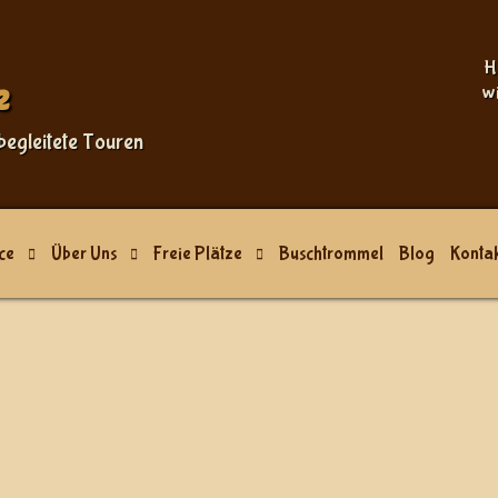
H
e
w
begleitete Touren
ce
Über Uns
Freie Plätze
Buschtrommel
Blog
Kontak