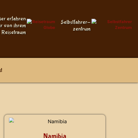
ier erfahren
Selbstfahrer-
ir von ihrem
zentrum
Reisetraum
t
Namibia