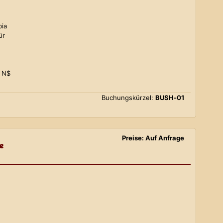
bia
ür
0 N$
Buchungskürzel:
BUSH-01
Preise: Auf Anfrage
e