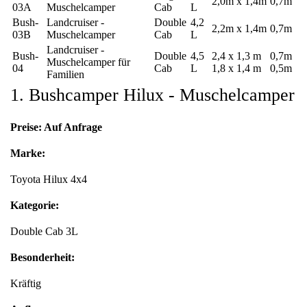
2,0m x 1,4m
0,7m
03A
Muschelcamper
Cab
L
Bush-
Landcruiser -
Double
4,2
2,2m x 1,4m
0,7m
03B
Muschelcamper
Cab
L
Landcruiser -
Bush-
Double
4,5
2,4 x 1,3 m
0,7m
Muschelcamper für
04
Cab
L
1,8 x 1,4 m
0,5m
Familien
1. Bushcamper Hilux - Muschelcamper
Preise: Auf Anfrage
Marke:
Toyota Hilux 4x4
Kategorie:
Double Cab 3L
Besonderheit:
Kräftig