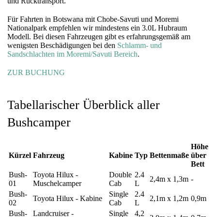
und Rücktransport.
Für Fahrten in Botswana mit Chobe-Savuti und Moremi
Nationalpark empfehlen wir mindestens ein 3.0L Hubraum
Modell. Bei diesen Fahrzeugen gibt es erfahrungsgemäß am
wenigsten Beschädigungen bei den
Schlamm- und
Sandschlachten im Moremi/Savuti Bereich
.
ZUR BUCHUNG
Tabellarischer Überblick aller
Bushcamper
Höhe
Kürzel
Fahrzeug
Kabine
Typ
Bettenmaße
über
Bett
Bush-
Toyota Hilux -
Double
2.4
2,4m x 1,3m
-
01
Muschelcamper
Cab
L
Bush-
Single
2.4
Toyota Hilux - Kabine
2,1m x 1,2m
0,9m
02
Cab
L
Bush-
Landcruiser -
Single
4,2