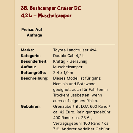
3B. Bushcamper Cruiser DC
4,2 L - Muschelcamper
Preise: Auf
Anfrage
Marke:
Toyota Landcruiser 4x4
Kategorie:
Double Cab 4,2L
Besonderheit:
Kräftig - Geräumig
Aufbau:
Muschelcamper
Bettengröße:
2,4 x 1,0 m
Beschreibung:
Dieses Model ist für ganz
Namibia und Botswana
geeignet, auch für Fahrten in
Trockenflussbetten, wenn
auch auf eigenes Risiko.
Gebühren:
Grenzübertritt LOA 600 Rand /
ca. 42 Euro. Reinigungsgebühr
400 Rand / ca. 28 € ,
Vertragsgebühr 100 Rand / ca.
7 €. Anderer Verleiher Gebühr