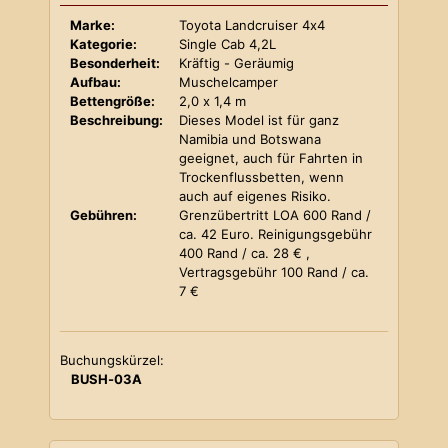
Marke:
Toyota Landcruiser 4x4
Kategorie:
Single Cab 4,2L
Besonderheit:
Kräftig - Geräumig
Aufbau:
Muschelcamper
Bettengröße:
2,0 x 1,4 m
Beschreibung:
Dieses Model ist für ganz
Namibia und Botswana
geeignet, auch für Fahrten in
Trockenflussbetten, wenn
auch auf eigenes Risiko.
Gebühren:
Grenzübertritt LOA 600 Rand /
ca. 42 Euro. Reinigungsgebühr
400 Rand / ca. 28 € ,
Vertragsgebühr 100 Rand / ca.
7 €
Buchungskürzel:
BUSH-03A