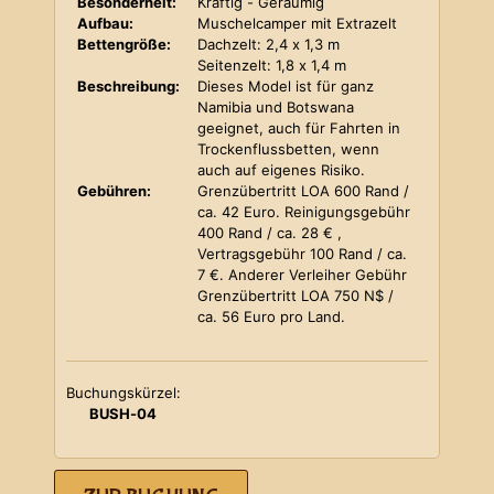
Besonderheit:
Kräftig - Geräumig
Aufbau:
Muschelcamper mit Extrazelt
Bettengröße:
Dachzelt: 2,4 x 1,3 m
Seitenzelt: 1,8 x 1,4 m
Beschreibung:
Dieses Model ist für ganz
Namibia und Botswana
geeignet, auch für Fahrten in
Trockenflussbetten, wenn
auch auf eigenes Risiko.
Gebühren:
Grenzübertritt LOA 600 Rand /
ca. 42 Euro. Reinigungsgebühr
400 Rand / ca. 28 € ,
Vertragsgebühr 100 Rand / ca.
7 €. Anderer Verleiher Gebühr
Grenzübertritt LOA 750 N$ /
ca. 56 Euro pro Land.
Buchungskürzel:
BUSH-04