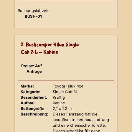
Buchungskürzel:
BUSH-01
2. Bushcamper Hilux Single
Cab 3 L - Kabine
Preise: Auf
Anfrage
Marke:
Toyota Hilux 4x4
Kategorie:
Single Cab 3L
Besonderheit:
Kräftig
Aufbau:
Kabine
Bettengröße:
2,1 x 1,2 m
Beschreibung:
Dieses Fahrzeug hat die
luxuriöseste Innenausstattung
und eine chemische Toilette.
Dieses Model ist für ganz