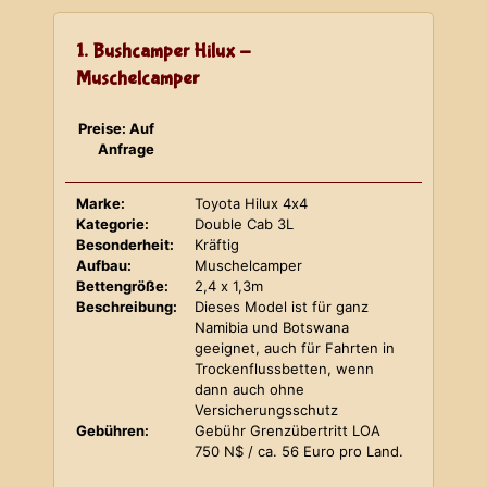
1. Bushcamper Hilux -
Muschelcamper
Preise: Auf
Anfrage
Marke:
Toyota Hilux 4x4
Kategorie:
Double Cab 3L
Besonderheit:
Kräftig
Aufbau:
Muschelcamper
Bettengröße:
2,4 x 1,3m
Beschreibung:
Dieses Model ist für ganz
Namibia und Botswana
geeignet, auch für Fahrten in
Trockenflussbetten, wenn
dann auch ohne
Versicherungsschutz
Gebühren:
Gebühr Grenzübertritt LOA
750 N$ / ca. 56 Euro pro Land.