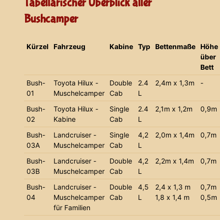
Tabellarischer Überblick aller
Bushcamper
Kürzel
Fahrzeug
Kabine
Typ
Bettenmaße
Höhe
über
Bett
Bush-
Toyota Hilux -
Double
2.4
2,4m x 1,3m
-
01
Muschelcamper
Cab
L
Bush-
Toyota Hilux -
Single
2.4
2,1m x 1,2m
0,9m
02
Kabine
Cab
L
Bush-
Landcruiser -
Single
4,2
2,0m x 1,4m
0,7m
03A
Muschelcamper
Cab
L
Bush-
Landcruiser -
Double
4,2
2,2m x 1,4m
0,7m
03B
Muschelcamper
Cab
L
Bush-
Landcruiser -
Double
4,5
2,4 x 1,3 m
0,7m
04
Muschelcamper
Cab
L
1,8 x 1,4 m
0,5m
für Familien