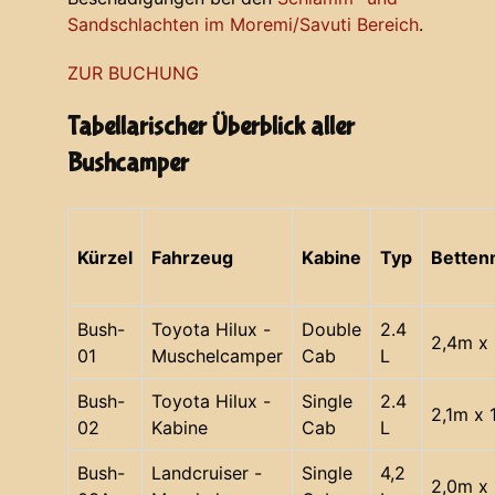
Sandschlachten im Moremi/Savuti Bereich
.
ZUR BUCHUNG
Tabellarischer Überblick aller
Bushcamper
Kürzel
Fahrzeug
Kabine
Typ
Bette
Bush-
Toyota Hilux -
Double
2.4
2,4m x 
01
Muschelcamper
Cab
L
Bush-
Toyota Hilux -
Single
2.4
2,1m x 
02
Kabine
Cab
L
Bush-
Landcruiser -
Single
4,2
2,0m x 