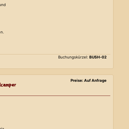
 und
en.
Buchungskürzel:
BUSH-02
Preise: Auf Anfrage
lcamper
bia