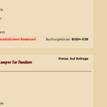
ca.
r
t
and.
d zusätzlichem Bodenzelt
Buchungskürzel:
BUSH-03B
Preise: Auf Anfrage
amper für Familien
bia