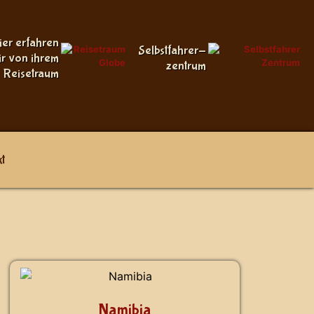
ier erfahren
Selbstfahrer-
ir von ihrem
zentrum
Reisetraum
t
Namibia