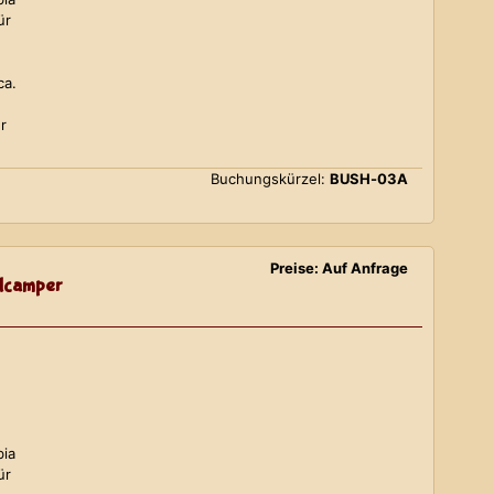
ür
ca.
r
Buchungskürzel:
BUSH-03A
Preise: Auf Anfrage
lcamper
bia
ür