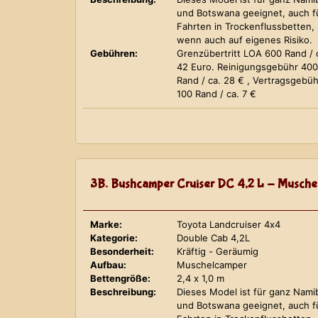
und Botswana geeignet, auch f
Fahrten in Trockenflussbetten,
wenn auch auf eigenes Risiko.
Gebühren:
Grenzübertritt LOA 600 Rand / 
42 Euro. Reinigungsgebühr 400
Rand / ca. 28 € , Vertragsgebüh
100 Rand / ca. 7 €
3B. Bushcamper Cruiser DC 4,2 L - Musche
Marke:
Toyota Landcruiser 4x4
Kategorie:
Double Cab 4,2L
Besonderheit:
Kräftig - Geräumig
Aufbau:
Muschelcamper
Bettengröße:
2,4 x 1,0 m
Beschreibung:
Dieses Model ist für ganz Nami
und Botswana geeignet, auch f