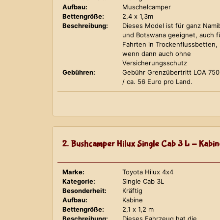
Aufbau:
Muschelcamper
Bettengröße:
2,4 x 1,3m
Beschreibung:
Dieses Model ist für ganz Nami
und Botswana geeignet, auch f
Fahrten in Trockenflussbetten,
wenn dann auch ohne
Versicherungsschutz
Gebühren:
Gebühr Grenzübertritt LOA 75
/ ca. 56 Euro pro Land.
2. Bushcamper Hilux Single Cab 3 L - Kabin
Marke:
Toyota Hilux 4x4
Kategorie:
Single Cab 3L
Besonderheit:
Kräftig
Aufbau:
Kabine
Bettengröße:
2,1 x 1,2 m
Beschreibung:
Dieses Fahrzeug hat die