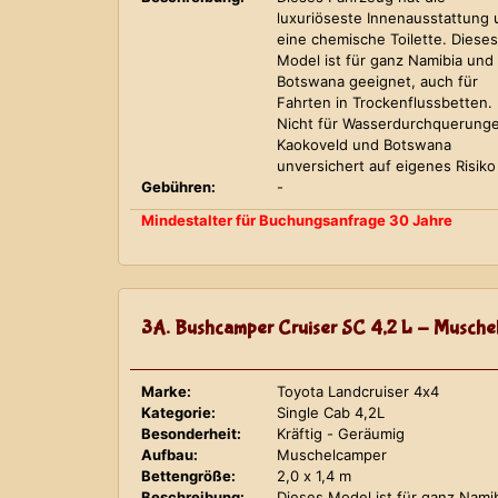
luxuriöseste Innenausstattung
eine chemische Toilette. Dieses
Model ist für ganz Namibia und
Botswana geeignet, auch für
Fahrten in Trockenflussbetten.
Nicht für Wasserdurchquerung
Kaokoveld und Botswana
unversichert auf eigenes Risiko
Gebühren:
-
Mindestalter für Buchungsanfrage 30 Jahre
3A. Bushcamper Cruiser SC 4,2 L - Musche
Marke:
Toyota Landcruiser 4x4
Kategorie:
Single Cab 4,2L
Besonderheit:
Kräftig - Geräumig
Aufbau:
Muschelcamper
Bettengröße:
2,0 x 1,4 m
Beschreibung:
Dieses Model ist für ganz Nami