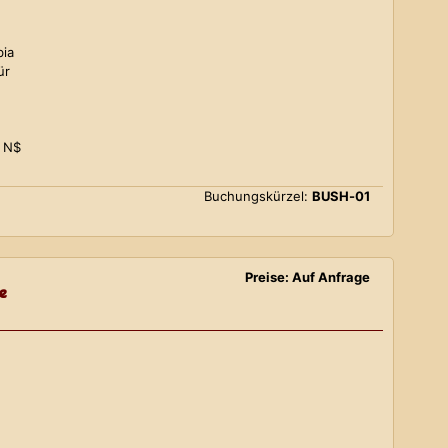
bia
ür
0 N$
Buchungskürzel:
BUSH-01
Preise: Auf Anfrage
e