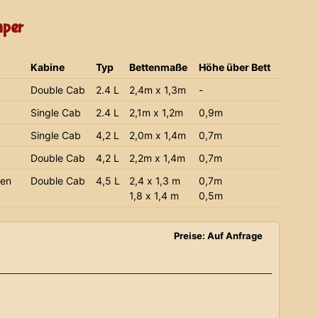
mper
Kabine
Typ
Bettenmaße
Höhe über Bett
Double Cab
2.4 L
2,4m x 1,3m
-
Single Cab
2.4 L
2,1m x 1,2m
0,9m
Single Cab
4,2 L
2,0m x 1,4m
0,7m
Double Cab
4,2 L
2,2m x 1,4m
0,7m
ien
Double Cab
4,5 L
2,4 x 1,3 m
0,7m
1,8 x 1,4 m
0,5m
Preise: Auf Anfrage