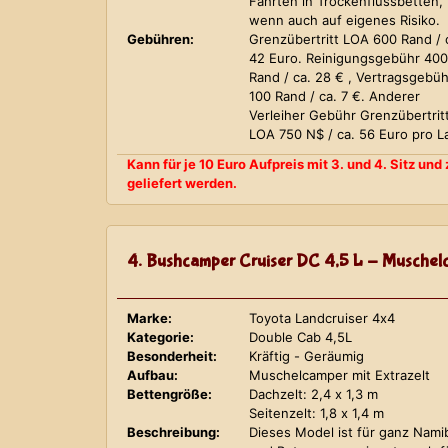
Fahrten in Trockenflussbetten,
wenn auch auf eigenes Risiko.
Gebühren:
Grenzübertritt LOA 600 Rand / 
42 Euro. Reinigungsgebühr 400
Rand / ca. 28 € , Vertragsgebüh
100 Rand / ca. 7 €. Anderer
Verleiher Gebühr Grenzübertrit
LOA 750 N$ / ca. 56 Euro pro L
Kann für je 10 Euro Aufpreis mit 3. und 4. Sitz un
geliefert werden.
4. Bushcamper Cruiser DC 4,5 L - Muschelc
Marke:
Toyota Landcruiser 4x4
Kategorie:
Double Cab 4,5L
Besonderheit:
Kräftig - Geräumig
Aufbau:
Muschelcamper mit Extrazelt
Bettengröße:
Dachzelt: 2,4 x 1,3 m
Seitenzelt: 1,8 x 1,4 m
Beschreibung:
Dieses Model ist für ganz Nami