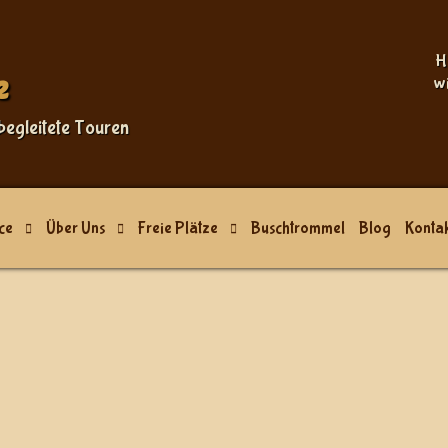
H
e
w
begleitete Touren
ce
Über Uns
Freie Plätze
Buschtrommel
Blog
Kontak