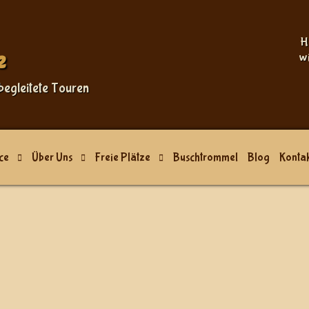
H
e
w
begleitete Touren
ce
Über Uns
Freie Plätze
Buschtrommel
Blog
Kontak