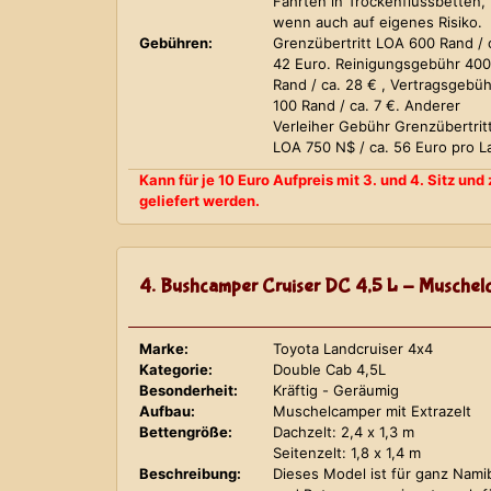
Fahrten in Trockenflussbetten,
wenn auch auf eigenes Risiko.
Gebühren:
Grenzübertritt LOA 600 Rand / 
42 Euro. Reinigungsgebühr 400
Rand / ca. 28 € , Vertragsgebüh
100 Rand / ca. 7 €. Anderer
Verleiher Gebühr Grenzübertrit
LOA 750 N$ / ca. 56 Euro pro L
Kann für je 10 Euro Aufpreis mit 3. und 4. Sitz un
geliefert werden.
4. Bushcamper Cruiser DC 4,5 L - Muschelc
Marke:
Toyota Landcruiser 4x4
Kategorie:
Double Cab 4,5L
Besonderheit:
Kräftig - Geräumig
Aufbau:
Muschelcamper mit Extrazelt
Bettengröße:
Dachzelt: 2,4 x 1,3 m
Seitenzelt: 1,8 x 1,4 m
Beschreibung:
Dieses Model ist für ganz Nami