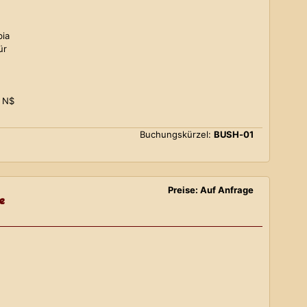
bia
ür
0 N$
Buchungskürzel:
BUSH-01
Preise: Auf Anfrage
e