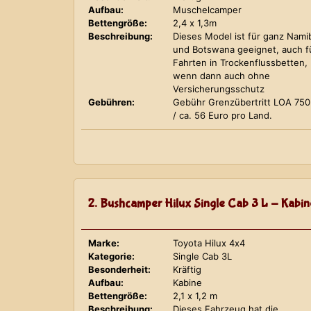
Aufbau:
Muschelcamper
Bettengröße:
2,4 x 1,3m
Beschreibung:
Dieses Model ist für ganz Nami
und Botswana geeignet, auch f
Fahrten in Trockenflussbetten,
wenn dann auch ohne
Versicherungsschutz
Gebühren:
Gebühr Grenzübertritt LOA 75
/ ca. 56 Euro pro Land.
2. Bushcamper Hilux Single Cab 3 L - Kabin
Marke:
Toyota Hilux 4x4
Kategorie:
Single Cab 3L
Besonderheit:
Kräftig
Aufbau:
Kabine
Bettengröße:
2,1 x 1,2 m
Beschreibung:
Dieses Fahrzeug hat die