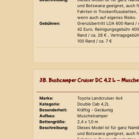
und Botswana geeignet, auch f
Fahrten in Trockenflussbetten,
wenn auch auf eigenes Risiko.
Gebühren:
Grenzübertritt LOA 600 Rand / 
42 Euro. Reinigungsgebühr 400
Rand / ca. 28 € , Vertragsgebüh
100 Rand / ca. 7 €
3B. Bushcamper Cruiser DC 4,2 L - Musche
Marke:
Toyota Landcruiser 4x4
Kategorie:
Double Cab 4,2L
Besonderheit:
Kräftig - Geräumig
Aufbau:
Muschelcamper
Bettengröße:
2,4 x 1,0 m
Beschreibung:
Dieses Model ist für ganz Nami
und Botswana geeignet, auch f