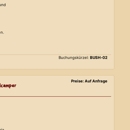
 und
en.
Buchungskürzel:
BUSH-02
Preise: Auf Anfrage
lcamper
bia