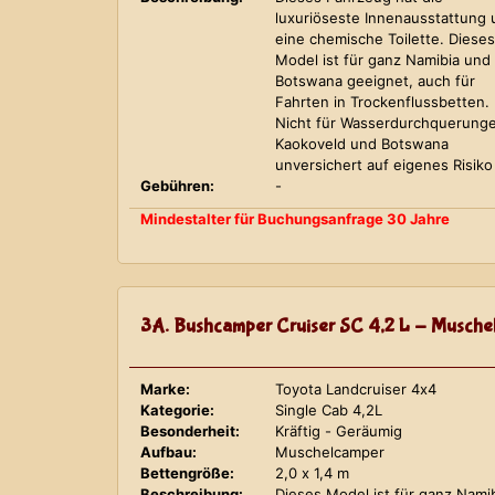
luxuriöseste Innenausstattung
eine chemische Toilette. Dieses
Model ist für ganz Namibia und
Botswana geeignet, auch für
Fahrten in Trockenflussbetten.
Nicht für Wasserdurchquerung
Kaokoveld und Botswana
unversichert auf eigenes Risiko
Gebühren:
-
Mindestalter für Buchungsanfrage 30 Jahre
3A. Bushcamper Cruiser SC 4,2 L - Musche
Marke:
Toyota Landcruiser 4x4
Kategorie:
Single Cab 4,2L
Besonderheit:
Kräftig - Geräumig
Aufbau:
Muschelcamper
Bettengröße:
2,0 x 1,4 m
Beschreibung:
Dieses Model ist für ganz Nami