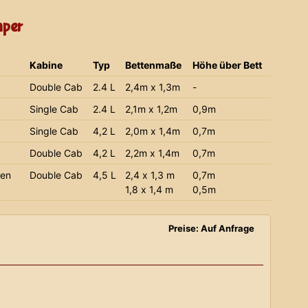
mper
Kabine
Typ
Bettenmaße
Höhe über Bett
Double Cab
2.4 L
2,4m x 1,3m
-
Single Cab
2.4 L
2,1m x 1,2m
0,9m
Single Cab
4,2 L
2,0m x 1,4m
0,7m
Double Cab
4,2 L
2,2m x 1,4m
0,7m
ien
Double Cab
4,5 L
2,4 x 1,3 m
0,7m
1,8 x 1,4 m
0,5m
Preise: Auf Anfrage