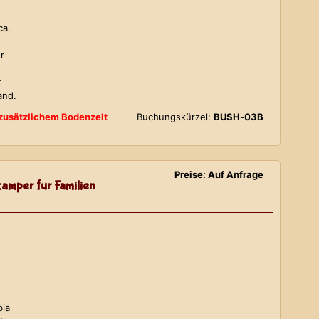
ca.
r
t
and.
d zusätzlichem Bodenzelt
Buchungskürzel:
BUSH-03B
Preise: Auf Anfrage
amper für Familien
bia