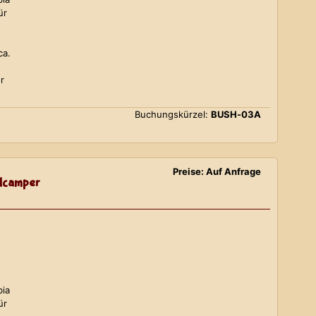
ür
ca.
r
Buchungskürzel:
BUSH-03A
Preise: Auf Anfrage
lcamper
bia
ür