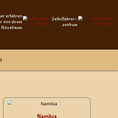
ier erfahren
Selbstfahrer-
ir von ihrem
zentrum
Reisetraum
t
Namibia