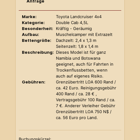
Anfrage
Marke:
Toyota Landcruiser 4x4
Kategorie:
Double Cab 4,5L
Besonderheit:
Kräftig - Geräumig
Aufbau:
Muschelcamper mit Extrazelt
Bettengröße:
Dachzelt: 2,4 x 1,3 m
Seitenzelt: 1,8 x 1,4 m
Beschreibung:
Dieses Model ist für ganz
Namibia und Botswana
geeignet, auch für Fahrten in
Trockenflussbetten, wenn
auch auf eigenes Risiko.
Gebühren:
Grenzübertritt LOA 600 Rand /
ca. 42 Euro. Reinigungsgebühr
400 Rand / ca. 28 € ,
Vertragsgebühr 100 Rand / ca.
7 €. Anderer Verleiher Gebühr
Grenzübertritt LOA 750 N$ /
ca. 56 Euro pro Land.
Buchungskürzel: