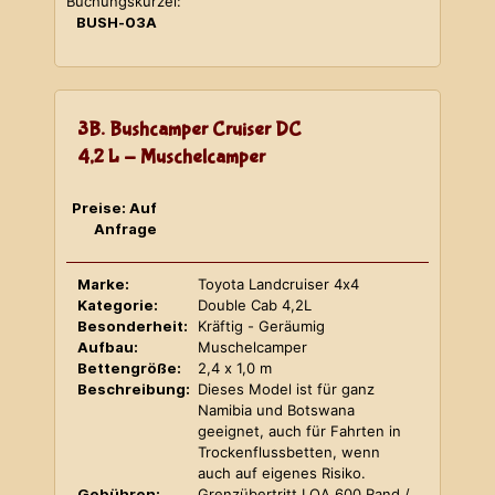
Buchungskürzel:
BUSH-03A
3B. Bushcamper Cruiser DC
4,2 L - Muschelcamper
Preise: Auf
Anfrage
Marke:
Toyota Landcruiser 4x4
Kategorie:
Double Cab 4,2L
Besonderheit:
Kräftig - Geräumig
Aufbau:
Muschelcamper
Bettengröße:
2,4 x 1,0 m
Beschreibung:
Dieses Model ist für ganz
Namibia und Botswana
geeignet, auch für Fahrten in
Trockenflussbetten, wenn
auch auf eigenes Risiko.
Gebühren:
Grenzübertritt LOA 600 Rand /