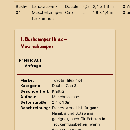
Bush-
Landcruiser -
Double
4,5
2,4 x 1,3 m
0,7
04
Muschelcamper
Cab
L
1,8 x 1,4 m
0,
für Familien
1. Bushcamper Hilux -
Muschelcamper
Preise: Auf
Anfrage
Marke:
Toyota Hilux 4x4
Kategorie:
Double Cab 3L
Besonderheit:
Kräftig
Aufbau:
Muschelcamper
Bettengröße:
2,4 x 1,3m
Beschreibung:
Dieses Model ist für ganz
Namibia und Botswana
geeignet, auch für Fahrten in
Trockenflussbetten, wenn
dann auch ohne