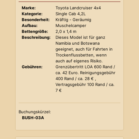
Marke:
Toyota Landcruiser 4x4
Kategorie:
Single Cab 4,2L
Besonderheit:
Kräftig - Geräumig
Aufbau:
Muschelcamper
Bettengröße:
2,0 x 1,4 m
Beschreibung:
Dieses Model ist für ganz
Namibia und Botswana
geeignet, auch für Fahrten in
Trockenflussbetten, wenn
auch auf eigenes Risiko.
Gebühren:
Grenzübertritt LOA 600 Rand /
ca. 42 Euro. Reinigungsgebühr
400 Rand / ca. 28 € ,
Vertragsgebühr 100 Rand / ca.
7 €
Buchungskürzel:
BUSH-03A