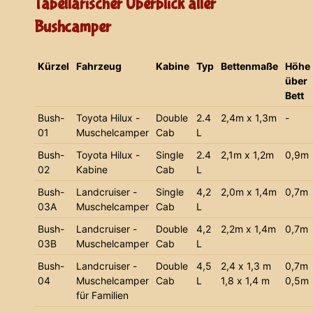
Tabellarischer Überblick aller
Bushcamper
Kürzel
Fahrzeug
Kabine
Typ
Bettenmaße
Höhe
über
Bett
Bush-
Toyota Hilux -
Double
2.4
2,4m x 1,3m
-
01
Muschelcamper
Cab
L
Bush-
Toyota Hilux -
Single
2.4
2,1m x 1,2m
0,9m
02
Kabine
Cab
L
Bush-
Landcruiser -
Single
4,2
2,0m x 1,4m
0,7m
03A
Muschelcamper
Cab
L
Bush-
Landcruiser -
Double
4,2
2,2m x 1,4m
0,7m
03B
Muschelcamper
Cab
L
Bush-
Landcruiser -
Double
4,5
2,4 x 1,3 m
0,7m
04
Muschelcamper
Cab
L
1,8 x 1,4 m
0,5m
für Familien