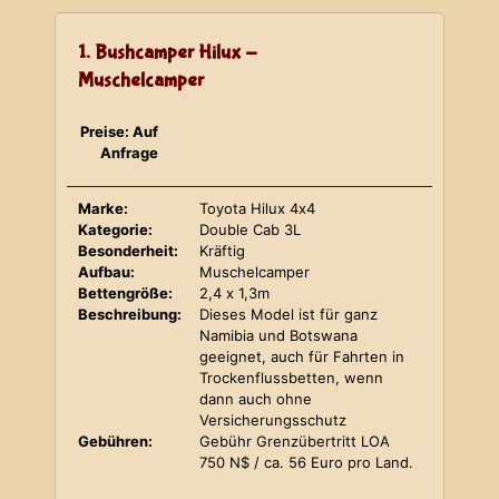
1. Bushcamper Hilux -
Muschelcamper
Preise: Auf
Anfrage
Marke:
Toyota Hilux 4x4
Kategorie:
Double Cab 3L
Besonderheit:
Kräftig
Aufbau:
Muschelcamper
Bettengröße:
2,4 x 1,3m
Beschreibung:
Dieses Model ist für ganz
Namibia und Botswana
geeignet, auch für Fahrten in
Trockenflussbetten, wenn
dann auch ohne
Versicherungsschutz
Gebühren:
Gebühr Grenzübertritt LOA
750 N$ / ca. 56 Euro pro Land.