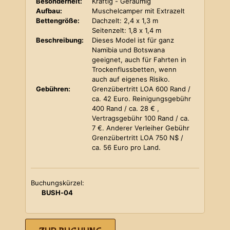
Besonderheit:
Kräftig - Geräumig
Aufbau:
Muschelcamper mit Extrazelt
Bettengröße:
Dachzelt: 2,4 x 1,3 m
Seitenzelt: 1,8 x 1,4 m
Beschreibung:
Dieses Model ist für ganz
Namibia und Botswana
geeignet, auch für Fahrten in
Trockenflussbetten, wenn
auch auf eigenes Risiko.
Gebühren:
Grenzübertritt LOA 600 Rand /
ca. 42 Euro. Reinigungsgebühr
400 Rand / ca. 28 € ,
Vertragsgebühr 100 Rand / ca.
7 €. Anderer Verleiher Gebühr
Grenzübertritt LOA 750 N$ /
ca. 56 Euro pro Land.
Buchungskürzel:
BUSH-04