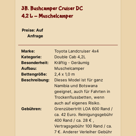
3B. Bushcamper Cruiser DC
4,2 L - Muschelcamper
Preise: Auf
Anfrage
Marke:
Toyota Landcruiser 4x4
Kategorie:
Double Cab 4,2L
Besonderheit:
Kräftig - Geräumig
Aufbau:
Muschelcamper
Bettengröße:
2,4 x 1,0 m
Beschreibung:
Dieses Model ist für ganz
Namibia und Botswana
geeignet, auch für Fahrten in
Trockenflussbetten, wenn
auch auf eigenes Risiko.
Gebühren:
Grenzübertritt LOA 600 Rand /
ca. 42 Euro. Reinigungsgebühr
400 Rand / ca. 28 € ,
Vertragsgebühr 100 Rand / ca.
7 €. Anderer Verleiher Gebühr