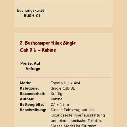
Buchungskürzel:
BUSH-01
2. Bushcamper Hilux Single
Cab 3 L - Kabine
Preise: Auf
Anfrage
Marke:
Toyota Hilux 4x4
Kategorie:
Single Cab 3L
Besonderheit:
Kräftig
Aufbau:
Kabine
Bettengröße:
2,1 x 1,2 m
Beschreibung:
Dieses Fahrzeug hat die
luxuriöseste Innenausstattung
und eine chemische Toilette.
Dieses Model ist für ganz