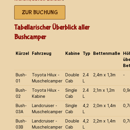
ZUR BUCHUNG
Tabellarischer Überblick aller
Bushcamper
Kürzel
Fahrzeug
Kabine
Typ
Bettenmaße
Hö
üb
Be
Bush-
Toyota Hilux -
Double
2.4
2,4m x 1,3m
-
01
Muschelcamper
Cab
L
Bush-
Toyota Hilux -
Single
2.4
2,1m x 1,2m
0,
02
Kabine
Cab
L
Bush-
Landcruiser -
Single
4,2
2,0m x 1,4m
0,
03A
Muschelcamper
Cab
L
Bush-
Landcruiser -
Double
4,2
2,2m x 1,4m
0,
03B
Muschelcamper
Cab
L