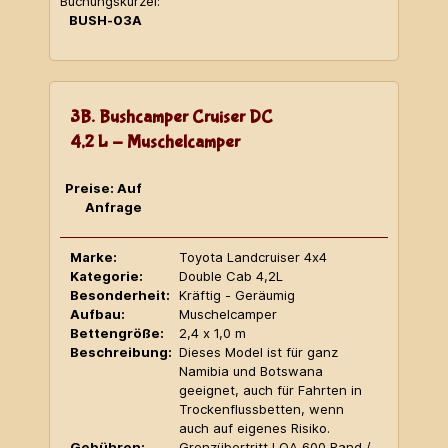
Buchungskürzel:
BUSH-03A
3B. Bushcamper Cruiser DC
4,2 L - Muschelcamper
Preise: Auf
Anfrage
Marke:
Toyota Landcruiser 4x4
Kategorie:
Double Cab 4,2L
Besonderheit:
Kräftig - Geräumig
Aufbau:
Muschelcamper
Bettengröße:
2,4 x 1,0 m
Beschreibung:
Dieses Model ist für ganz
Namibia und Botswana
geeignet, auch für Fahrten in
Trockenflussbetten, wenn
auch auf eigenes Risiko.
Gebühren:
Grenzübertritt LOA 600 Rand /