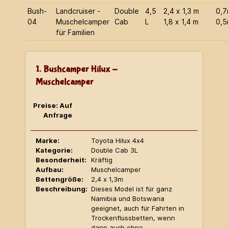
Bush-
Landcruiser -
Double
4,5
2,4 x 1,3 m
0,
04
Muschelcamper
Cab
L
1,8 x 1,4 m
0,
für Familien
1. Bushcamper Hilux -
Muschelcamper
Preise: Auf
Anfrage
Marke:
Toyota Hilux 4x4
Kategorie:
Double Cab 3L
Besonderheit:
Kräftig
Aufbau:
Muschelcamper
Bettengröße:
2,4 x 1,3m
Beschreibung:
Dieses Model ist für ganz
Namibia und Botswana
geeignet, auch für Fahrten in
Trockenflussbetten, wenn
dann auch ohne