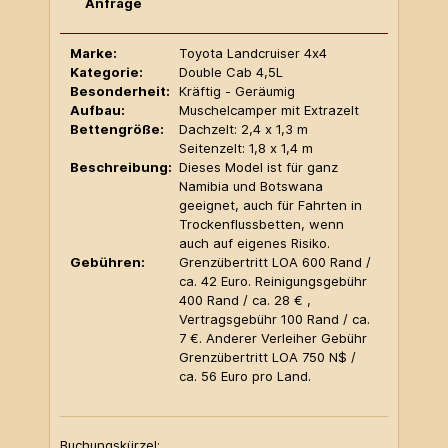
Anfrage
Marke:
Toyota Landcruiser 4x4
Kategorie:
Double Cab 4,5L
Besonderheit:
Kräftig - Geräumig
Aufbau:
Muschelcamper mit Extrazelt
Bettengröße:
Dachzelt: 2,4 x 1,3 m
Seitenzelt: 1,8 x 1,4 m
Beschreibung:
Dieses Model ist für ganz
Namibia und Botswana
geeignet, auch für Fahrten in
Trockenflussbetten, wenn
auch auf eigenes Risiko.
Gebühren:
Grenzübertritt LOA 600 Rand /
ca. 42 Euro. Reinigungsgebühr
400 Rand / ca. 28 € ,
Vertragsgebühr 100 Rand / ca.
7 €. Anderer Verleiher Gebühr
Grenzübertritt LOA 750 N$ /
ca. 56 Euro pro Land.
Buchungskürzel: