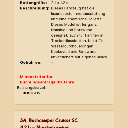
Bettengröße:
2,1 x 1,2 m
Beschreibung:
Dieses Fahrzeug hat die
luxuriöseste Innenausstattung
und eine chemische Toilette.
Dieses Model ist für ganz
Namibia und Botswana
geeignet, auch für Fahrten in
Trockenflussbetten. Nicht für
Wasserdurchquerungen.
Kaokoveld und Botswana
unversichert auf eigenes Risiko
Gebühren:
-
Mindestalter für
Buchungsanfrage 30 Jahre
Buchungskürzel:
BUSH-02
3A. Bushcamper Cruiser SC
4,2 L - Muschelcamper