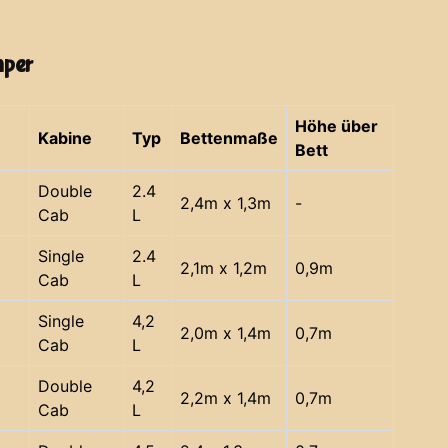
mper
Höhe über
Kabine
Typ
Bettenmaße
Bett
Double
2.4
2,4m x 1,3m
-
Cab
L
Single
2.4
2,1m x 1,2m
0,9m
Cab
L
Single
4,2
2,0m x 1,4m
0,7m
Cab
L
Double
4,2
2,2m x 1,4m
0,7m
Cab
L