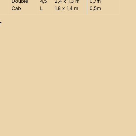
Double
4,5
2,4 x 1,3 m
0,7m
Cab
L
1,8 x 1,4 m
0,5m
r