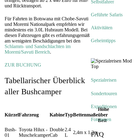
bringen, betragen ab 2 x 440 Euro für Hin-
Selbstfahrer
und Rücktransport.
Geführte Safaris
Für Fahrten in Botswana mit Chobe-Savuti
und Moremi Nationalpark empfehlen wir
Aktivitäten
mindestens ein 3.0L Hubraum Modell. Bei
diesen Fahrzeugen gibt es erfahrungsgemäß
Geheimtipps
am wenigsten Beschädigungen bei den
Schlamm- und Sandschlachten im
Moremi/Savuti Bereich
.
ZUR BUCHUNG
Tabellarischer Überblick
Spezialreisen
aller Bushcamper
Sondertouren
Expeditionen
Höhe
Kürzel
Fahrzeug
Kabine
Typ
Bettenmaße
über
Fotoreisen
Bett
Bush-
Toyota Hilux -
Double
2.4
2,4m x 1,3m
-
FAQ
01
Muschelcamper
Cab
L