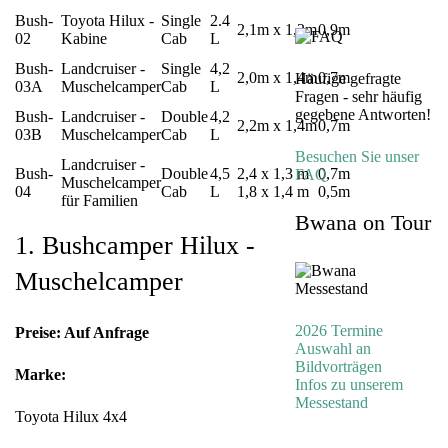
Bush-
Toyota Hilux -
Single
2.4
2,1m x 1,2m
0,9m
02
Kabine
Cab
L
Bush-
Landcruiser -
Single
4,2
2,0m x 1,4m
0,7m
Häufige gefragte
03A
Muschelcamper
Cab
L
Fragen - sehr häufig
gegebene Antworten!
Bush-
Landcruiser -
Double
4,2
2,2m x 1,4m
0,7m
03B
Muschelcamper
Cab
L
Besuchen Sie unser
Landcruiser -
Bush-
Double
4,5
2,4 x 1,3 m
0,7m
FAQ
Muschelcamper
04
Cab
L
1,8 x 1,4 m
0,5m
für Familien
Bwana on Tour
1. Bushcamper Hilux -
Muschelcamper
2026 Termine
Preise: Auf Anfrage
Auswahl an
Bildvorträgen
Marke:
Infos zu unserem
Messestand
Toyota Hilux 4x4