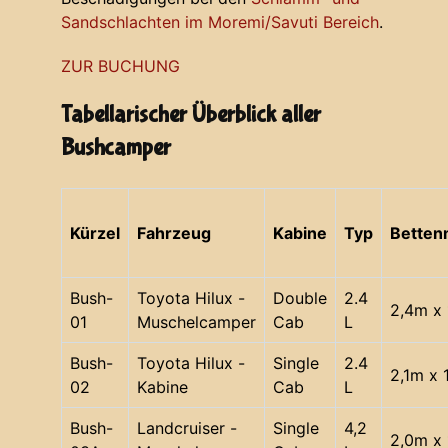
Sandschlachten im Moremi/Savuti Bereich
.
ZUR BUCHUNG
Tabellarischer Überblick aller
Bushcamper
Kürzel
Fahrzeug
Kabine
Typ
Bette
Bush-
Toyota Hilux -
Double
2.4
2,4m x 
01
Muschelcamper
Cab
L
Bush-
Toyota Hilux -
Single
2.4
2,1m x 
02
Kabine
Cab
L
Bush-
Landcruiser -
Single
4,2
2,0m x 