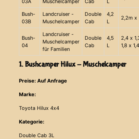
03A
Muschelcamper
Cab
L
Bush-
Landcruiser -
Double
4,2
2,2m x 
03B
Muschelcamper
Cab
L
Landcruiser -
Bush-
Double
4,5
2,4 x 1
Muschelcamper
04
Cab
L
1,8 x 1,
für Familien
1. Bushcamper Hilux - Muschelcamper
Preise: Auf Anfrage
Marke:
Toyota Hilux 4x4
Kategorie:
Double Cab 3L